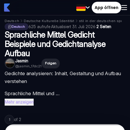
App öffnen
Deutsch
Deutsche Kulturelle Identität
stil in der deutschen sprach
625
aufrufe
·
Aktualisiert
31. Juli 2026
·
2 Seiten
Deutsch
Sprachliche Mittel Gedicht
Beispiele und Gedichtanalyse
Aufbau
Jasmin
Folgen
@
jasmin_17dc21
Gedichte analysieren: Inhalt, Gestaltung und Aufbau
verstehen
Sprachliche Mittel
und ...
Mehr anzeigen
of
2
1