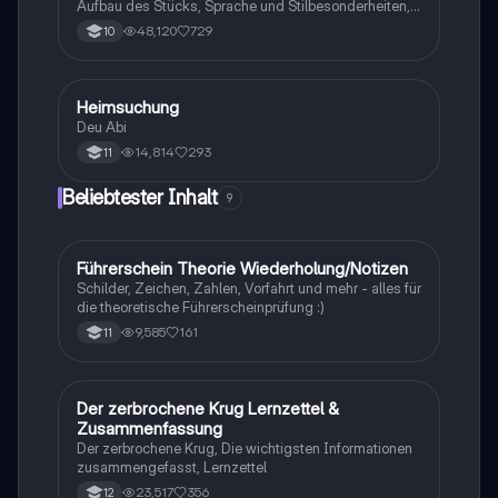
Aufbau des Stücks, Sprache und Stilbesonderheiten,
Aussageabsicht, Thematik, Interpretation
48,120
729
10
Heimsuchung
Deutsch
Deu Abi
14,814
293
11
Beliebtester Inhalt
9
Führerschein Theorie Wiederholung/Notizen
Lerntipps
Schilder, Zeichen, Zahlen, Vorfahrt und mehr - alles für
die theoretische Führerscheinprüfung :)
9,585
161
11
Der zerbrochene Krug Lernzettel &
Deutsch
Zusammenfassung
Der zerbrochene Krug, Die wichtigsten Informationen
zusammengefasst, Lernzettel
23,517
356
12