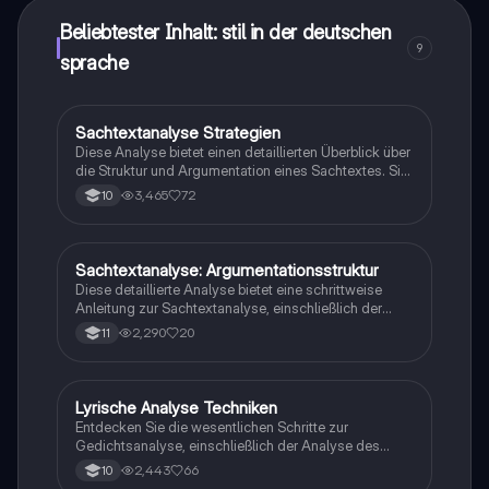
Beliebtester Inhalt: stil in der deutschen
9
sprache
Sachtextanalyse Strategien
Deutsch
Diese Analyse bietet einen detaillierten Überblick über
die Struktur und Argumentation eines Sachtextes. Sie
umfasst die Einleitung, den Hauptteil und den
3,465
72
10
Schluss, sowie die verwendeten sprachlichen Mittel
und deren Wirkung auf den Leser. Ideal für
Studierende, die sich mit der kritischen
Auseinandersetzung von Texten beschäftigen
Sachtextanalyse: Argumentationsstruktur
Deutsch
möchten.
Diese detaillierte Analyse bietet eine schrittweise
Anleitung zur Sachtextanalyse, einschließlich der
Definition von Operatoren, der Gliederung in
2,290
20
11
Sinnesabschnitte und der Untersuchung der
Argumentationsstruktur. Erfahren Sie, wie Sie die
Intention des Autors erkennen, die Argumente
bewerten und rhetorische Mittel identifizieren. Ideal
Lyrische Analyse Techniken
Deutsch
für Studierende, die ihre Fähigkeiten in der
Entdecken Sie die wesentlichen Schritte zur
Textanalyse und Argumentation verbessern möchten.
Gedichtsanalyse, einschließlich der Analyse des
lyrischen Ichs, der Verwendung von Stilmitteln und
2,443
66
10
der epochentypischen Merkmale. Diese Anleitung