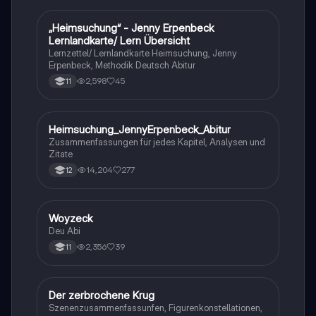
„Heimsuchung“ - Jenny Erpenbeck
Deutsch
Lernlandkarte/ Lern Übersicht
Lernzettel/ Lernlandkarte Heimsuchung, Jenny
Erpenbeck, Methodik Deutsch Abitur
2,598
45
11
Heimsuchung_JennyErpenbeck_Abitur
Deutsch
Zusammenfassungen für jedes Kapitel, Analysen und
Zitate
14,204
277
12
Woyzeck
Deutsch
Deu Abi
2,356
39
11
Der zerbrochene Krug
Deutsch
Szenenzusammenfassunfen, Figurenkonstellationen,