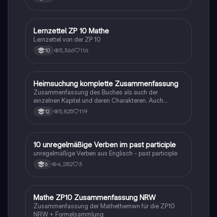
Lernzettel ZP 10 Mathe
Mathe
Lernzettel von der ZP 10
5,366
116
10
Heimsuchung komplette Zusammenfassung
Deutsch
Zusammenfassung des Buches als auch der
einzelnen Kapitel und deren Charakteren. Auch
tabellarisch. Im Unterricht ohne KI erstellt
5,825
119
12
1
10 unregelmäßige Verben im past participle
Englisch
unregelmäßige Verben aus Englisch - past participle
4,282
3
6
Mathe ZP10 Zusammenfassung NRW
Mathe
Zusammenfassung der Mathethemwn für die ZP10
NRW + Formelsammlung