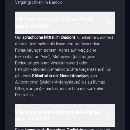
Vergänglichkeit im Barock.
Wie erkenne ich sprachliche Mittel in
einem Gedicht?
Um
sprachliche Mittel im Gedicht
zu erkennen, solltest
du den Text mehrmals lesen und auf besondere
Formulierungen achten. Achte auf Vergleiche
(erkennbar an "wie"), Metaphern (übertragene
Bedeutungen ohne Vergleichswort) oder
Personifikationen (vermenschlichte Gegenstände). Es
gibt viele
Stilmittel in der Gedichtanalyse
, von
Alliterationen (gleiche Anfangslaute) bis zu Klimax
(Steigerungen) – am besten übst du mit konkreten
Beispielen.
Wie analysiere ich den formalen Aufbau
eines Gedichts?
Beim
formalen Aufbau eines Gedichts
schaust du dir