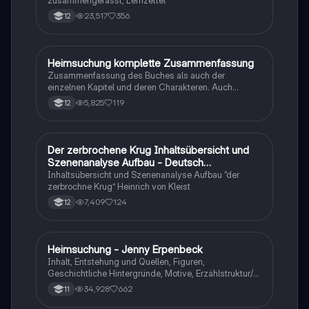
zusammengefasst, Lernzettel
23,517
356
12
Heimsuchung komplette Zusammenfassung
Deutsch
Zusammenfassung des Buches als auch der
einzelnen Kapitel und deren Charakteren. Auch
tabellarisch. Im Unterricht ohne KI erstellt
5,825
119
12
Der zerbrochene Krug Inhaltsübersicht und
Deutsch
Szenenanalyse Aufbau - Deutsch
Q1/Q2/Abitur
Inhaltsübersicht und Szenenanalyse Aufbau “der
zerbrochne Krug” Heinrich von Kleist
7,409
124
12
Heimsuchung - Jenny Erpenbeck
Deutsch
Inhalt, Entstehung und Quellen, Figuren,
Geschichtliche Hintergründe, Motive, Erzählstruktur/-
stil
34,928
662
11