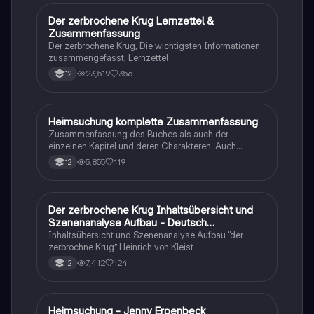
Der zerbrochene Krug Lernzettel &
Deutsch
Zusammenfassung
Der zerbrochene Krug, Die wichtigsten Informationen
zusammengefasst, Lernzettel
23,519
356
12
Heimsuchung komplette Zusammenfassung
Deutsch
Zusammenfassung des Buches als auch der
einzelnen Kapitel und deren Charakteren. Auch
tabellarisch. Im Unterricht ohne KI erstellt
5,855
119
12
Der zerbrochene Krug Inhaltsübersicht und
Deutsch
Szenenanalyse Aufbau - Deutsch
Q1/Q2/Abitur
Inhaltsübersicht und Szenenanalyse Aufbau “der
zerbrochne Krug” Heinrich von Kleist
7,412
124
12
Heimsuchung - Jenny Erpenbeck
Deutsch