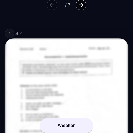
1
/
7
of
7
1
Ansehen