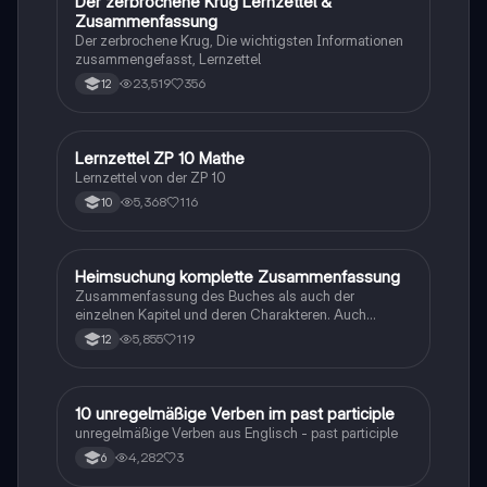
Der zerbrochene Krug Lernzettel &
Deutsch
Zusammenfassung
Der zerbrochene Krug, Die wichtigsten Informationen
zusammengefasst, Lernzettel
23,519
356
12
Lernzettel ZP 10 Mathe
Mathe
Lernzettel von der ZP 10
5,368
116
10
Heimsuchung komplette Zusammenfassung
Deutsch
Zusammenfassung des Buches als auch der
einzelnen Kapitel und deren Charakteren. Auch
tabellarisch. Im Unterricht ohne KI erstellt
5,855
119
12
1
10 unregelmäßige Verben im past participle
Englisch
unregelmäßige Verben aus Englisch - past participle
4,282
3
6