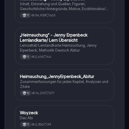
Inhalt, Entstehung und Quellen, Figuren,
Geschichtliche Hintergründe, Motive, Erzählstruktur/-
stil
34,938
663
11
„Heimsuchung“ - Jenny Erpenbeck
Deutsch
Lernlandkarte/ Lern Übersicht
Lernzettel/ Lernlandkarte Heimsuchung, Jenny
Erpenbeck, Methodik Deutsch Abitur
2,616
46
11
Heimsuchung_JennyErpenbeck_Abitur
Deutsch
Zusammenfassungen für jedes Kapitel, Analysen und
Zitate
14,210
277
12
Woyzeck
Deutsch
Deu Abi
2,356
39
11