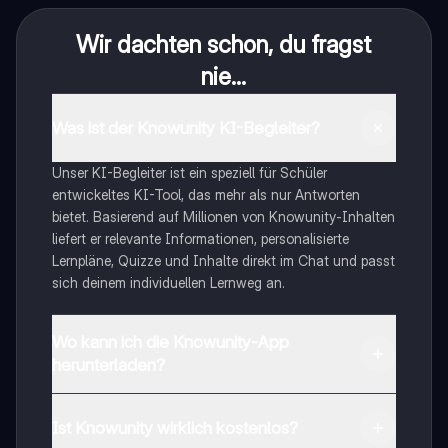
Wir dachten schon, du fragst
nie...
Was ist der Knowunity KI-Begleiter?
Unser KI-Begleiter ist ein speziell für Schüler
entwickeltes KI-Tool, das mehr als nur Antworten
bietet. Basierend auf Millionen von Knowunity-Inhalten
liefert er relevante Informationen, personalisierte
Lernpläne, Quizze und Inhalte direkt im Chat und passt
sich deinem individuellen Lernweg an.
Wo kann ich die Knowunity-App
herunterladen?
Du kannst die App im Google Play Store und im Apple
App Store herunterladen.
Ist Knowunity wirklich kostenlos?