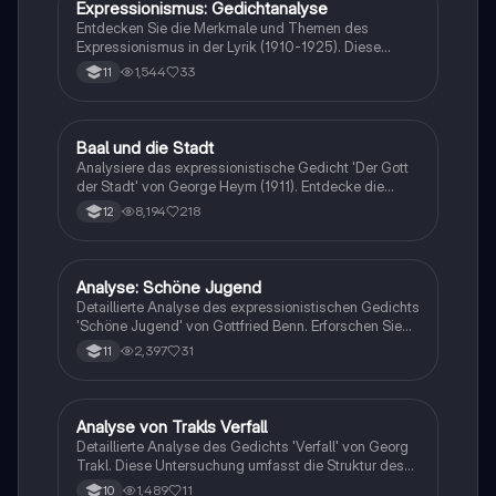
die innere Isolation der Menschen trotz physischer
Expressionismus: Gedichtanalyse
Deutsch
Nähe verdeutlichen. Ideal für Schüler und
Entdecken Sie die Merkmale und Themen des
Studierende, die sich mit moderner Lyrik und
Expressionismus in der Lyrik (1910-1925). Diese
Gedichtinterpretation beschäftigen.
Analyse behandelt zentrale Aspekte wie die 'Gott ist
1,544
33
11
tot'-Philosophie, Großstadtlyrik, und die sprachlichen
Mittel, die den Ausdruck von Gefühlen und die
Sinnkrise der Zeit prägen. Ideal für Studierende der
Literaturwissenschaft.
Baal und die Stadt
Deutsch
Analysiere das expressionistische Gedicht 'Der Gott
der Stadt' von George Heym (1911). Entdecke die
Darstellung des zornigen Gottes Baal, der über die
8,194
218
12
Stadt herrscht, und die apokalyptischen Elemente, die
die Monotonie des Stadtlebens kritisieren. Diese
Analyse umfasst die formale Struktur, stilistische
Mittel und die thematische Tiefe des Gedichts. Ideal
Analyse: Schöne Jugend
Deutsch
für Studierende der Literaturwissenschaft.
Detaillierte Analyse des expressionistischen Gedichts
'Schöne Jugend' von Gottfried Benn. Erforschen Sie
die Themen der Obduktion, die Ästhetik des
2,397
31
11
Hässlichen und die Darstellung des Todes. Diese
Zusammenfassung bietet eine klare Struktur und
wichtige rhetorische Mittel, die im Gedicht verwendet
werden. Ideal für Studierende der
Analyse von Trakls Verfall
Deutsch
Literaturwissenschaft.
Detaillierte Analyse des Gedichts 'Verfall' von Georg
Trakl. Diese Untersuchung umfasst die Struktur des
Sonetts, die Verwendung von Metaphern, die
1,489
11
10