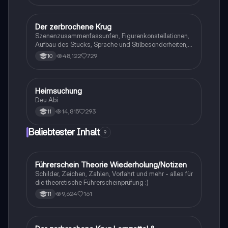
Der zerbrochene Krug
Deutsch
Szenenzusammenfassunfen, Figurenkonstellationen,
Aufbau des Stücks, Sprache und Stilbesonderheiten,
Aussageabsicht, Thematik, Interpretation
48,122
729
10
Heimsuchung
Deutsch
Deu Abi
14,815
293
11
Beliebtester Inhalt
9
Führerschein Theorie Wiederholung/Notizen
Lerntipps
Schilder, Zeichen, Zahlen, Vorfahrt und mehr - alles für
die theoretische Führerscheinprüfung :)
9,624
161
11