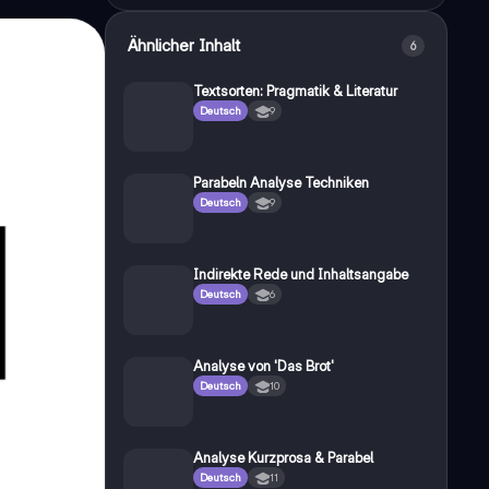
Ähnlicher Inhalt
6
Textsorten: Pragmatik & Literatur
Deutsch
9
Parabeln Analyse Techniken
Deutsch
9
Indirekte Rede und Inhaltsangabe
Deutsch
6
Analyse von 'Das Brot'
Deutsch
10
Analyse Kurzprosa & Parabel
Deutsch
11