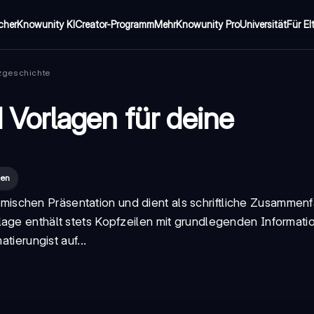
cher
Knowunity KI
Creator-Programm
Mehr
Knowunity Pro
Universität
Für El
zgeschichte
Vorlagen für deine
gen
mischen Präsentation und dient als schriftliche Zusammen
lage
enthält stets Kopfzeilen mit grundlegenden Informati
atierung
ist auf...