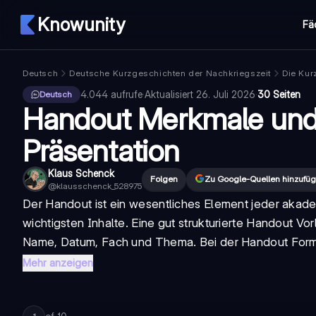
Knowunity
Fä
Deutsch
Deutsche Kurzgeschichten der Nachkriegszeit
Die Kur
4.044
aufrufe
·
Aktualisiert
26. Juli 2026
·
30 Seiten
Deutsch
Handout Merkmale und 
Präsentation
Klaus Schenck
Folgen
Zu Google-Quellen hinzufü
@
klausschenck_528975
Der
Handout
ist ein wesentliches Element jeder akade
wichtigsten Inhalte. Eine gut strukturierte
Handout Vor
Name, Datum, Fach und Thema. Bei der
Handout Form
Mehr anzeigen