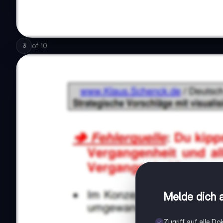
of
10
3
Melde dich a
Zugriff auf alle D