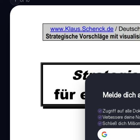
of
10
1
Melde dich a
Zugriff auf alle D
Verbessere deine N
Schließ dich Milli