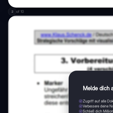
of
10
2
Melde dich a
Zugriff auf alle D
Verbessere deine N
Schließ dich Milli