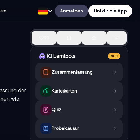
Anmelden
Hol dir die App
tern
90
KI Lerntools
NEU
Zusammenfassung
fassung der
Karteikarten
onen wie
Quiz
Probeklausur