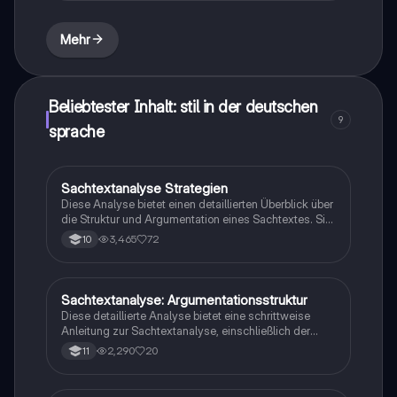
Mehr
Beliebtester Inhalt: stil in der deutschen
9
sprache
Sachtextanalyse Strategien
Deutsch
Diese Analyse bietet einen detaillierten Überblick über
die Struktur und Argumentation eines Sachtextes. Sie
umfasst die Einleitung, den Hauptteil und den
3,465
72
10
Schluss, sowie die verwendeten sprachlichen Mittel
und deren Wirkung auf den Leser. Ideal für
Studierende, die sich mit der kritischen
Auseinandersetzung von Texten beschäftigen
Sachtextanalyse: Argumentationsstruktur
Deutsch
möchten.
Diese detaillierte Analyse bietet eine schrittweise
Anleitung zur Sachtextanalyse, einschließlich der
Definition von Operatoren, der Gliederung in
2,290
20
11
Sinnesabschnitte und der Untersuchung der
Argumentationsstruktur. Erfahren Sie, wie Sie die
Intention des Autors erkennen, die Argumente