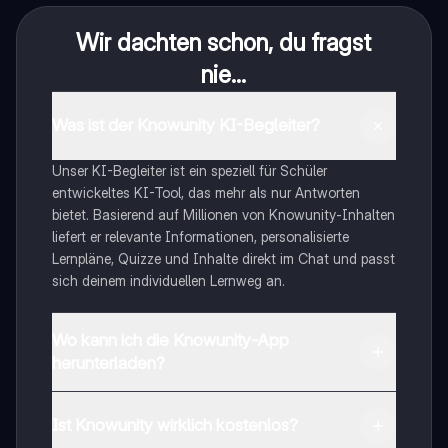
Wir dachten schon, du fragst
nie...
Was ist der Knowunity KI-Begleiter?
Unser KI-Begleiter ist ein speziell für Schüler
entwickeltes KI-Tool, das mehr als nur Antworten
bietet. Basierend auf Millionen von Knowunity-Inhalten
liefert er relevante Informationen, personalisierte
Lernpläne, Quizze und Inhalte direkt im Chat und passt
sich deinem individuellen Lernweg an.
Wo kann ich die Knowunity-App
herunterladen?
Du kannst die App im Google Play Store und im Apple
App Store herunterladen.
Ist Knowunity wirklich kostenlos?