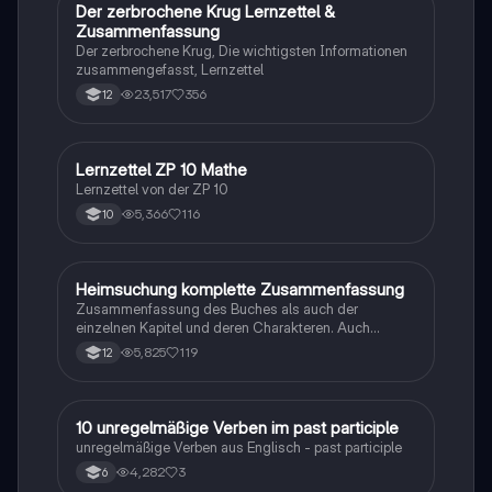
Der zerbrochene Krug Lernzettel &
Deutsch
Zusammenfassung
Der zerbrochene Krug, Die wichtigsten Informationen
zusammengefasst, Lernzettel
23,517
356
12
Lernzettel ZP 10 Mathe
Mathe
Lernzettel von der ZP 10
5,366
116
10
Heimsuchung komplette Zusammenfassung
Deutsch
Zusammenfassung des Buches als auch der
einzelnen Kapitel und deren Charakteren. Auch
tabellarisch. Im Unterricht ohne KI erstellt
5,825
119
12
1
10 unregelmäßige Verben im past participle
Englisch
unregelmäßige Verben aus Englisch - past participle
4,282
3
6