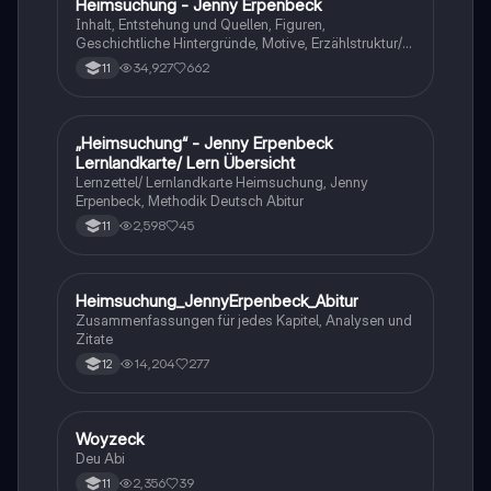
Heimsuchung - Jenny Erpenbeck
Deutsch
Inhalt, Entstehung und Quellen, Figuren,
Geschichtliche Hintergründe, Motive, Erzählstruktur/-
stil
34,927
662
11
„Heimsuchung“ - Jenny Erpenbeck
Deutsch
Lernlandkarte/ Lern Übersicht
Lernzettel/ Lernlandkarte Heimsuchung, Jenny
Erpenbeck, Methodik Deutsch Abitur
2,598
45
11
Heimsuchung_JennyErpenbeck_Abitur
Deutsch
Zusammenfassungen für jedes Kapitel, Analysen und
Zitate
14,204
277
12
Woyzeck
Deutsch
Deu Abi
2,356
39
11