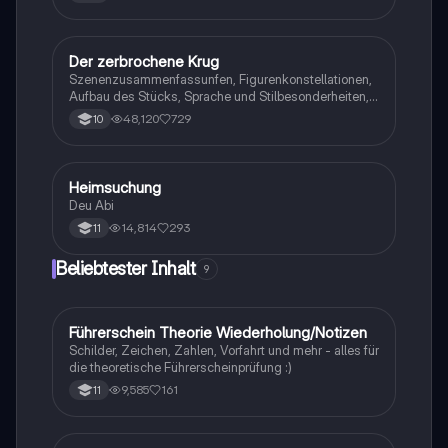
Der zerbrochene Krug
Deutsch
Szenenzusammenfassunfen, Figurenkonstellationen,
Aufbau des Stücks, Sprache und Stilbesonderheiten,
Aussageabsicht, Thematik, Interpretation
48,120
729
10
Heimsuchung
Deutsch
Deu Abi
14,814
293
11
Beliebtester Inhalt
9
Führerschein Theorie Wiederholung/Notizen
Lerntipps
Schilder, Zeichen, Zahlen, Vorfahrt und mehr - alles für
die theoretische Führerscheinprüfung :)
9,585
161
11