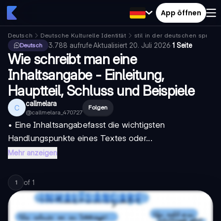
App öffnen
Deutsch
Deutsche Kulturelle Identität
stil in der deutschen sprach
3.788
aufrufe
·
Aktualisiert
20. Juli 2026
·
1 Seite
Deutsch
Wie schreibt man eine
Inhaltsangabe - Einleitung,
Hauptteil, Schluss und Beispiele
callmelara
C
Folgen
@
callmelara_470727
• Eine
Inhaltsangabe
fasst die wichtigsten
Handlungspunkte eines Textes oder...
Mehr anzeigen
of
1
1