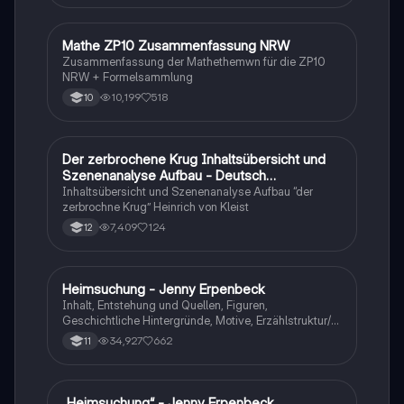
Mathe ZP10 Zusammenfassung NRW
Mathe
Zusammenfassung der Mathethemwn für die ZP10
NRW + Formelsammlung
10,199
518
10
Der zerbrochene Krug Inhaltsübersicht und
Deutsch
Szenenanalyse Aufbau - Deutsch
Q1/Q2/Abitur
Inhaltsübersicht und Szenenanalyse Aufbau “der
zerbrochne Krug” Heinrich von Kleist
7,409
124
12
Heimsuchung - Jenny Erpenbeck
Deutsch
Inhalt, Entstehung und Quellen, Figuren,
Geschichtliche Hintergründe, Motive, Erzählstruktur/-
stil
34,927
662
11
„Heimsuchung“ - Jenny Erpenbeck
Deutsch