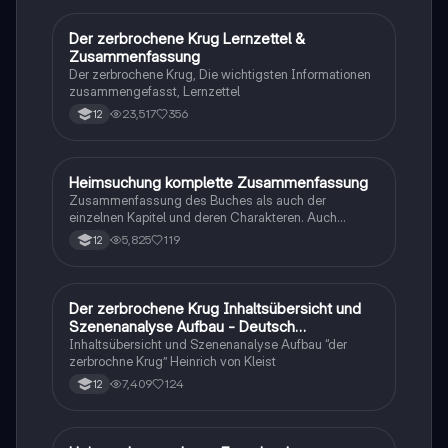
beruflichen Gymnasium in Niedersachsen, die ihre
Fähigkeiten in der Textanalyse verbessern möchten.
Der zerbrochene Krug Lernzettel &
Deutsch
Zusammenfassung
Der zerbrochene Krug, Die wichtigsten Informationen
zusammengefasst, Lernzettel
23,517
356
12
Heimsuchung komplette Zusammenfassung
Deutsch
Zusammenfassung des Buches als auch der
einzelnen Kapitel und deren Charakteren. Auch
tabellarisch. Im Unterricht ohne KI erstellt
5,825
119
12
Der zerbrochene Krug Inhaltsübersicht und
Deutsch
Szenenanalyse Aufbau - Deutsch
Q1/Q2/Abitur
Inhaltsübersicht und Szenenanalyse Aufbau “der
zerbrochne Krug” Heinrich von Kleist
7,409
124
12