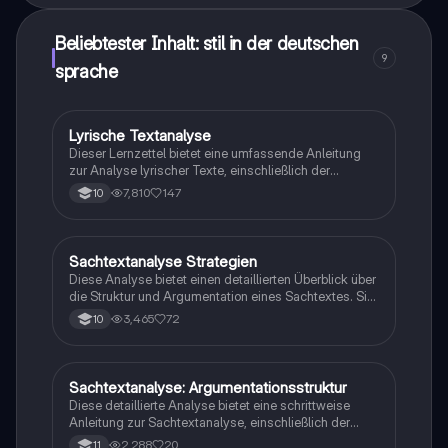
Beliebtester Inhalt: stil in der deutschen
9
sprache
Lyrische Textanalyse
Deutsch
Dieser Lernzettel bietet eine umfassende Anleitung
zur Analyse lyrischer Texte, einschließlich der
Untersuchung von Metrum, Reimschema und
7,810
147
10
sprachlichen Mitteln. Er behandelt verschiedene
Aufgabentypen, die für die Deutsch ZP 10 relevant
sind, und bietet Strategien zur Vergleichsanalyse
sowie zur Interpretation von Gedichten und anderen
Sachtextanalyse Strategien
Deutsch
literarischen Texten. Ideal für Schüler, die sich auf
Diese Analyse bietet einen detaillierten Überblick über
Prüfungen vorbereiten.
die Struktur und Argumentation eines Sachtextes. Sie
umfasst die Einleitung, den Hauptteil und den
3,465
72
10
Schluss, sowie die verwendeten sprachlichen Mittel
und deren Wirkung auf den Leser. Ideal für
Studierende, die sich mit der kritischen
Auseinandersetzung von Texten beschäftigen
Sachtextanalyse: Argumentationsstruktur
Deutsch
möchten.
Diese detaillierte Analyse bietet eine schrittweise
Anleitung zur Sachtextanalyse, einschließlich der
Definition von Operatoren, der Gliederung in
2,288
20
11