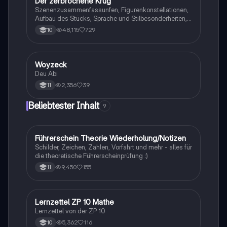
Der zerbrochene Krug
Deutsch
Szenenzusammenfassunfen, Figurenkonstellationen,
Aufbau des Stücks, Sprache und Stilbesonderheiten,
Aussageabsicht, Thematik, Interpretation
48,115
729
10
Woyzeck
Deutsch
Deu Abi
2,356
39
11
Beliebtester Inhalt
9
Führerschein Theorie Wiederholung/Notizen
Lerntipps
Schilder, Zeichen, Zahlen, Vorfahrt und mehr - alles für
die theoretische Führerscheinprüfung :)
9,450
155
11
Lernzettel ZP 10 Mathe
Mathe
Lernzettel von der ZP 10
5,362
116
10