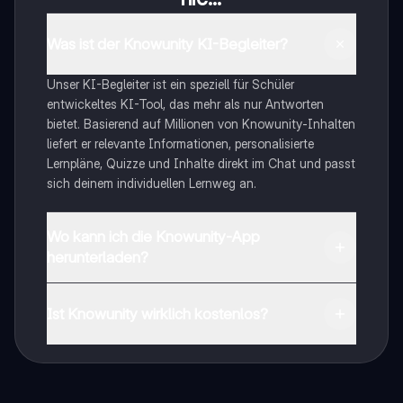
Was ist der Knowunity KI-Begleiter?
Unser KI-Begleiter ist ein speziell für Schüler
entwickeltes KI-Tool, das mehr als nur Antworten
bietet. Basierend auf Millionen von Knowunity-Inhalten
liefert er relevante Informationen, personalisierte
Lernpläne, Quizze und Inhalte direkt im Chat und passt
sich deinem individuellen Lernweg an.
Wo kann ich die Knowunity-App
herunterladen?
Du kannst die App im Google Play Store und im Apple
App Store herunterladen.
Ist Knowunity wirklich kostenlos?
Genau! Genieße kostenlosen Zugang zu Lerninhalten,
vernetze dich mit anderen Schülern und hol dir
sofortige Hilfe – alles direkt auf deinem Handy.