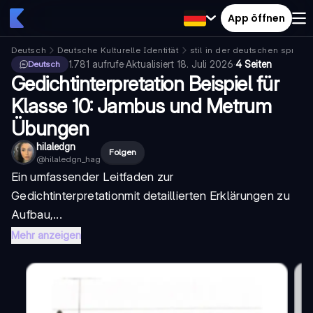
App öffnen
Deutsch
Deutsche Kulturelle Identität
stil in der deutschen sprach
1.781
aufrufe
·
Aktualisiert
18. Juli 2026
·
4 Seiten
Deutsch
Gedichtinterpretation Beispiel für
Klasse 10: Jambus und Metrum
Übungen
hilaledgn
Folgen
@
hilaledgn_hag
Ein umfassender Leitfaden zur
Gedichtinterpretation
mit detaillierten Erklärungen zu
Aufbau,...
Mehr anzeigen