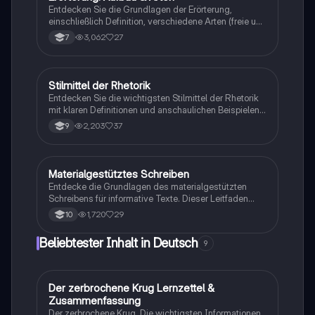
Analysefähigkeiten verbessern möchten.
Entdecken Sie die Grundlagen der Erörterung,
einschließlich Definition, verschiedene Arten (freie und
textgebundene Erörterung) und den strukturierten
3,062
27
7
Aufbau (Einleitung, Hauptteil, Schluss). Diese
Zusammenfassung bietet wertvolle
Formulierungshilfen und erläutert die dialektische
Erörterung. Ideal für Schüler, die ihre
Stilmittel der Rhetorik
Deutsch
Argumentationsfähigkeiten verbessern möchten.
Entdecken Sie die wichtigsten Stilmittel der Rhetorik
mit klaren Definitionen und anschaulichen Beispielen.
Diese Zusammenstellung umfasst Alliteration,
2,203
37
9
Anapher, Euphemismus, Ironie und viele weitere
Techniken, die die deutsche Sprache bereichern. Ideal
für das Verständnis und die Anwendung in
schriftlichen und mündlichen Arbeiten.
Materialgestütztes Schreiben
Deutsch
Entdecke die Grundlagen des materialgestützten
Schreibens für informative Texte. Dieser Leitfaden
behandelt die Struktur, wichtige sprachliche Mittel und
1,720
29
10
praktische Beispiele, um deine Schreibfähigkeiten zu
verbessern. Ideal für Schüler, die lernen möchten, wie
Beliebtester Inhalt in Deutsch
9
man Informationen klar und sachlich präsentiert.
Der zerbrochene Krug Lernzettel &
Deutsch
Zusammenfassung
Der zerbrochene Krug, Die wichtigsten Informationen