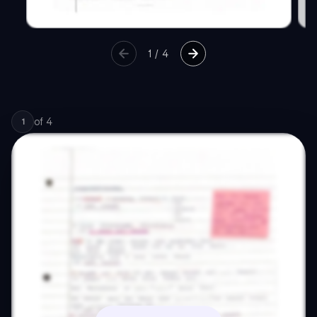
1
/
4
of
4
1