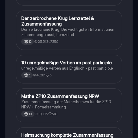
Der zerbrochene Krug Lernzettel &
Deutsch
Zusammenfassung
Der zerbrochene Krug, Die wichtigsten Informationen
zusammengefasst, Lernzettel
23,513
356
12
1
10 unregelmäßige Verben im past participle
Englisch
unregelmäßige Verben aus Englisch - past participle
4,281
3
6
Mathe ZP10 Zusammenfassung NRW
Mathe
Zusammenfassung der Mathethemwn für die ZP10
NRW + Formelsammlung
10,199
518
10
Heimsuchung komplette Zusammenfassung
Deutsch