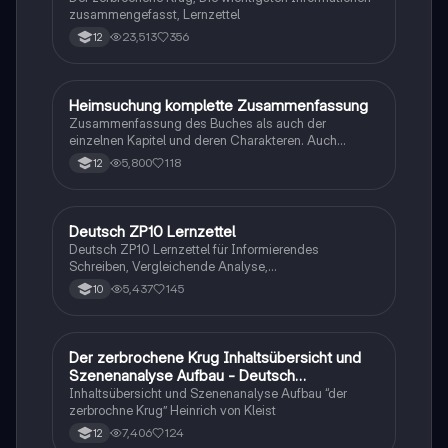
zusammengefasst, Lernzettel
23,513
356
12
Heimsuchung komplette Zusammenfassung
Deutsch
Zusammenfassung des Buches als auch der
einzelnen Kapitel und deren Charakteren. Auch
tabellarisch. Im Unterricht ohne KI erstellt
5,800
118
12
Deutsch ZP10 Lernzettel
Deutsch
Deutsch ZP10 Lernzettel für Informierendes
Schreiben, Vergleichende Analyse,
Sachtexte/Roman/Gedicht..
5,437
145
10
Der zerbrochene Krug Inhaltsübersicht und
Deutsch
Szenenanalyse Aufbau - Deutsch
Q1/Q2/Abitur
Inhaltsübersicht und Szenenanalyse Aufbau “der
zerbrochne Krug” Heinrich von Kleist
7,406
124
12