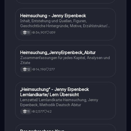
Heimsuchung - Jenny Erpenbeck
Deutsch
Inhalt, Entstehung und Quellen, Figuren,
Geschichtliche Hintergründe, Motive, Erzählstruktur/-
stil
34,901
659
11
Heimsuchung_JennyErpenbeck_Abitur
Deutsch
Zusammenfassungen für jedes Kapitel, Analysen und
Zitate
14,196
277
12
„Heimsuchung“ - Jenny Erpenbeck
Deutsch
Lernlandkarte/ Lern Übersicht
Lernzettel/ Lernlandkarte Heimsuchung, Jenny
Erpenbeck, Methodik Deutsch Abitur
2,577
42
11