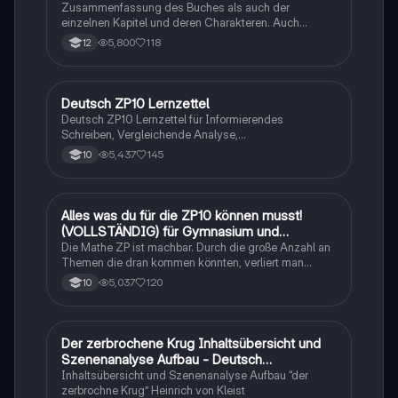
Zusammenfassung des Buches als auch der
einzelnen Kapitel und deren Charakteren. Auch
tabellarisch. Im Unterricht ohne KI erstellt
5,800
118
12
Deutsch ZP10 Lernzettel
Deutsch
Deutsch ZP10 Lernzettel für Informierendes
Schreiben, Vergleichende Analyse,
Sachtexte/Roman/Gedicht..
5,437
145
10
Alles was du für die ZP10 können musst!
Mathe
(VOLLSTÄNDIG) für Gymnasium und
Realschule
Die Mathe ZP ist machbar. Durch die große Anzahl an
Themen die dran kommen könnten, verliert man
schnell den Überblick. Also habe ich von den kleinsten
5,037
120
10
Themen bis hin zu den größten alles
zusammengefasst <3.
Der zerbrochene Krug Inhaltsübersicht und
Deutsch
Szenenanalyse Aufbau - Deutsch
Q1/Q2/Abitur
Inhaltsübersicht und Szenenanalyse Aufbau “der
zerbrochne Krug” Heinrich von Kleist