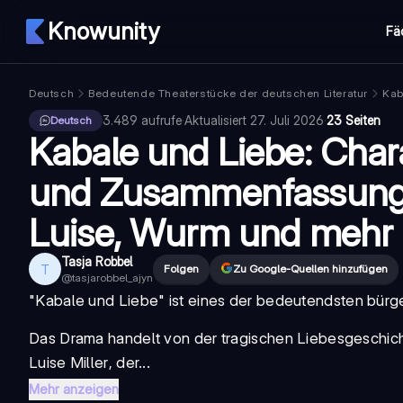
Knowunity
Fä
Deutsch
Bedeutende Theaterstücke der deutschen Literatur
Kab
3.489
aufrufe
·
Aktualisiert
27. Juli 2026
·
23 Seiten
Deutsch
Kabale und Liebe: Char
und Zusammenfassunge
Luise, Wurm und mehr
Tasja Robbel
T
Folgen
Zu Google-Quellen hinzufügen
@
tasjarobbel_ajyn
"
Kabale und Liebe
" ist eines der bedeutendsten bürge
Das Drama handelt von der tragischen Liebesgeschi
Luise Miller
, der...
Mehr anzeigen