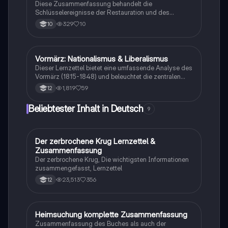
Diese Zusammenfassung behandelt die
in der deutschen Nationalbewegung. Ideal für
Schlüsselereignisse der Restauration und des
Studierende der Geschichte und Politikwissenschaft.
Vormärz von 1815 bis 1848, einschließlich der
329
10
10
Befreiungskriege, des Wiener Kongresses, der
Karlsbader Beschlüsse und des Hambacher Festes.
Erfahren Sie mehr über den deutschen Nationalismus,
die politischen Bewegungen und die Auswirkungen
Vormärz: Nationalismus & Liberalismus
Geschichte
auf die deutsche Einheit. Ideal für Geschichts LK und
Dieser Lernzettel bietet eine umfassende Analyse des
Klausurvorbereitung.
Vormärz (1815-1848) und beleuchtet die zentralen
Themen wie Nationalismus, Liberalismus, die Rolle
1,819
59
12
der Burschenschaften, die Karlsbader Beschlüsse und
das Hambacher Fest. Erfahren Sie, wie die politischen
Beliebtester Inhalt in Deutsch
9
und sozialen Spannungen zur Entstehung eines
deutschen Nationalstaates führten. Ideal für
Studierende der Geschichte und Politikwissenschaft.
Der zerbrochene Krug Lernzettel &
Deutsch
Zusammenfassung
Der zerbrochene Krug, Die wichtigsten Informationen
zusammengefasst, Lernzettel
23,513
356
12
Heimsuchung komplette Zusammenfassung
Deutsch
Zusammenfassung des Buches als auch der