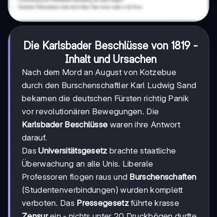
Die Karlsbader Beschlüsse von 1819 -
Inhalt und Ursachen
Nach dem Mord an August von Kotzebue
durch den Burschenschaftler Karl Ludwig Sand
bekamen die deutschen Fürsten richtig Panik
vor revolutionären Bewegungen. Die
Karlsbader Beschlüsse
waren ihre Antwort
darauf.
Das
Universitätsgesetz
brachte staatliche
Überwachung an alle Unis. Liberale
Professoren flogen raus und
Burschenschaften
(Studentenverbindungen) wurden komplett
verboten. Das
Pressegesetz
führte krasse
Zensur
ein - nichts unter 20 Druckbögen durfte