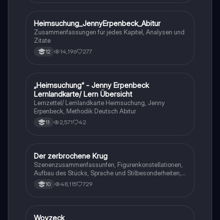
Heimsuchung_JennyErpenbeck_Abitur
Deutsch
Zusammenfassungen für jedes Kapitel, Analysen und
Zitate
14,196
277
12
„Heimsuchung“ - Jenny Erpenbeck
Deutsch
Lernlandkarte/ Lern Übersicht
Lernzettel/ Lernlandkarte Heimsuchung, Jenny
Erpenbeck, Methodik Deutsch Abitur
2,571
42
11
Der zerbrochene Krug
Deutsch
Szenenzusammenfassunfen, Figurenkonstellationen,
Aufbau des Stücks, Sprache und Stilbesonderheiten,
Aussageabsicht, Thematik, Interpretation
48,115
729
10
Woyzeck
Deutsch