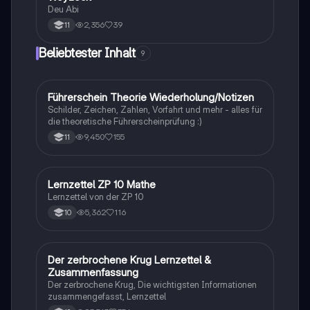
Deu Abi
2,356
39
11
Beliebtester Inhalt
9
Führerschein Theorie Wiederholung/Notizen
Lerntipps
Schilder, Zeichen, Zahlen, Vorfahrt und mehr - alles für
die theoretische Führerscheinprüfung :)
9,450
155
11
Lernzettel ZP 10 Mathe
Mathe
Lernzettel von der ZP 10
5,362
116
10
Der zerbrochene Krug Lernzettel &
Deutsch
Zusammenfassung
Der zerbrochene Krug, Die wichtigsten Informationen
zusammengefasst, Lernzettel