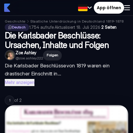
App öffnen
Geschichte
Staatliche Unterdrückung in Deutschland 1819-1878
Ka
1.754
aufrufe
·
Aktualisiert
18. Juli 2026
·
2 Seiten
Deutsch
Die Karlsbader Beschlüsse:
Ursachen, Inhalte und Folgen
Zoe Ashley
Folgen
@
zoe.ashley222
Die
Karlsbader Beschlüsse
von 1819 waren ein
drastischer Einschnitt in...
Mehr anzeigen
of
2
1