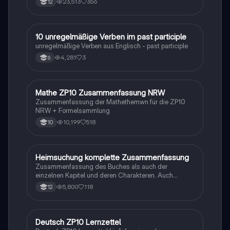
23,513
356
12
1
10 unregelmäßige Verben im past participle
Englisch
unregelmäßige Verben aus Englisch - past participle
4,281
3
6
Mathe ZP10 Zusammenfassung NRW
Mathe
Zusammenfassung der Mathethemwn für die ZP10
NRW + Formelsammlung
10,199
518
10
Heimsuchung komplette Zusammenfassung
Deutsch
Zusammenfassung des Buches als auch der
einzelnen Kapitel und deren Charakteren. Auch
tabellarisch. Im Unterricht ohne KI erstellt
5,800
118
12
Deutsch ZP10 Lernzettel
Deutsch