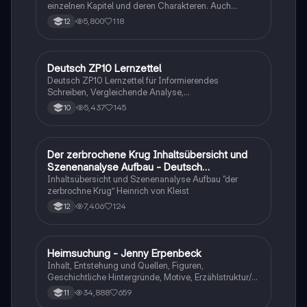
einzelnen Kapitel und deren Charakteren. Auch
tabellarisch. Im Unterricht ohne KI erstellt
5,800
118
12
Deutsch ZP10 Lernzettel
Deutsch
Deutsch ZP10 Lernzettel für Informierendes
Schreiben, Vergleichende Analyse,
Sachtexte/Roman/Gedicht..
5,437
145
10
Der zerbrochene Krug Inhaltsübersicht und
Deutsch
Szenenanalyse Aufbau - Deutsch
Q1/Q2/Abitur
Inhaltsübersicht und Szenenanalyse Aufbau “der
zerbrochne Krug” Heinrich von Kleist
7,406
124
12
Heimsuchung - Jenny Erpenbeck
Deutsch
Inhalt, Entstehung und Quellen, Figuren,
Geschichtliche Hintergründe, Motive, Erzählstruktur/-
stil
34,888
659
11