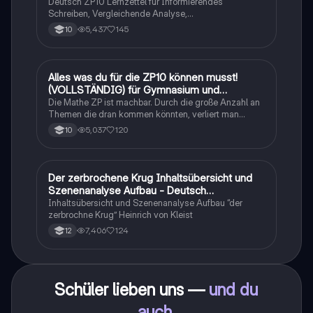
Deutsch ZP10 Lernzettel für Informierendes
Schreiben, Vergleichende Analyse,
Sachtexte/Roman/Gedicht..
5,437
145
10
Alles was du für die ZP10 können musst!
Mathe
(VOLLSTÄNDIG) für Gymnasium und
Realschule
Die Mathe ZP ist machbar. Durch die große Anzahl an
Themen die dran kommen könnten, verliert man
schnell den Überblick. Also habe ich von den kleinsten
5,037
120
10
Themen bis hin zu den größten alles
zusammengefasst <3.
Der zerbrochene Krug Inhaltsübersicht und
Deutsch
Szenenanalyse Aufbau - Deutsch
Q1/Q2/Abitur
Inhaltsübersicht und Szenenanalyse Aufbau “der
zerbrochne Krug” Heinrich von Kleist
7,406
124
12
Schüler lieben uns —
und du
auch
.