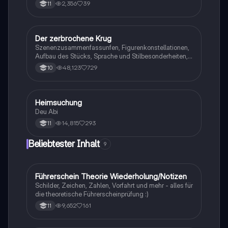
2,356
39
11
Der zerbrochene Krug
Deutsch
Szenenzusammenfassunfen, Figurenkonstellationen,
Aufbau des Stücks, Sprache und Stilbesonderheiten,
Aussageabsicht, Thematik, Interpretation
48,123
729
10
Heimsuchung
Deutsch
Deu Abi
14,815
293
11
Beliebtester Inhalt
9
Führerschein Theorie Wiederholung/Notizen
Lerntipps
Schilder, Zeichen, Zahlen, Vorfahrt und mehr - alles für
die theoretische Führerscheinprüfung :)
9,652
161
11