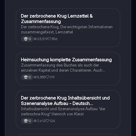
verbessern möchten.
Der zerbrochene Krug Lernzettel &
Deutsch
Zusammenfassung
Der zerbrochene Krug, Die wichtigsten Informationen
zusammengefasst, Lernzettel
23,519
356
12
Heimsuchung komplette Zusammenfassung
Deutsch
Zusammenfassung des Buches als auch der
einzelnen Kapitel und deren Charakteren. Auch
tabellarisch. Im Unterricht ohne KI erstellt
5,855
119
12
Der zerbrochene Krug Inhaltsübersicht und
Deutsch
Szenenanalyse Aufbau - Deutsch
Q1/Q2/Abitur
Inhaltsübersicht und Szenenanalyse Aufbau “der
zerbrochne Krug” Heinrich von Kleist
7,412
124
12