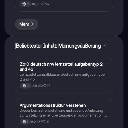
1,102
14
13
Mehr
Beliebtester Inhalt: Meinungsäußerung
9
Zp10 deutsch nrw lernzettel aufgabentyp 2
Deutsch
und 4b
Lernzettel zentralklausur deutsch nrw aufgabentypen
2 und 4b
5,756
77
10
Argumentationsstruktur verstehen
Deutsch
Dieser Lernzettel bietet eine umfassende Anleitung
zur Erstellung einer überzeugenden Argumentation. Er
behandelt die wesentlichen Elemente wie Einleitung,
2,787
25
9
Hauptteil mit klaren Argumenten (Behauptung,