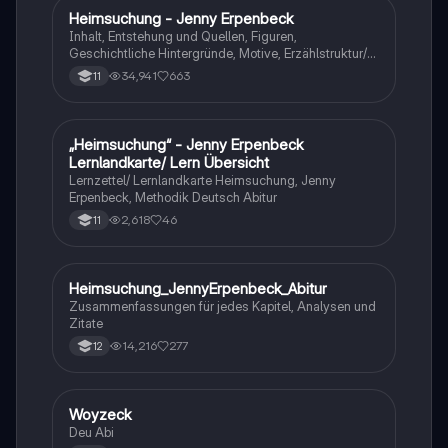
Heimsuchung - Jenny Erpenbeck
Deutsch
Inhalt, Entstehung und Quellen, Figuren,
Geschichtliche Hintergründe, Motive, Erzählstruktur/-
stil
34,941
663
11
„Heimsuchung“ - Jenny Erpenbeck
Deutsch
Lernlandkarte/ Lern Übersicht
Lernzettel/ Lernlandkarte Heimsuchung, Jenny
Erpenbeck, Methodik Deutsch Abitur
2,618
46
11
Heimsuchung_JennyErpenbeck_Abitur
Deutsch
Zusammenfassungen für jedes Kapitel, Analysen und
Zitate
14,216
277
12
Woyzeck
Deutsch
Deu Abi