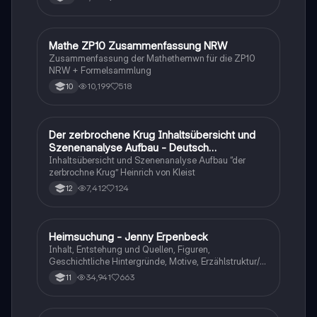
Mathe ZP10 Zusammenfassung NRW
Mathe
Zusammenfassung der Mathethemwn für die ZP10
NRW + Formelsammlung
10,199
518
10
Der zerbrochene Krug Inhaltsübersicht und
Deutsch
Szenenanalyse Aufbau - Deutsch
Q1/Q2/Abitur
Inhaltsübersicht und Szenenanalyse Aufbau “der
zerbrochne Krug” Heinrich von Kleist
7,412
124
12
Heimsuchung - Jenny Erpenbeck
Deutsch
Inhalt, Entstehung und Quellen, Figuren,
Geschichtliche Hintergründe, Motive, Erzählstruktur/-
stil
34,941
663
11