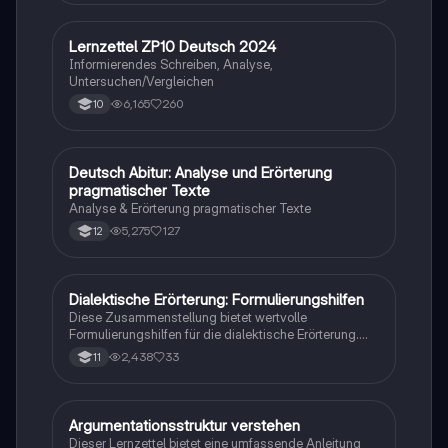
Begründung, Beispiel) und Schlussfolgerung. Ideal für
Schüler, die ihre Schreibfähigkeiten verbessern
möchten und lernen wollen, wie man Leser effektiv
Lernzettel ZP10 Deutsch 2024
Deutsch
überzeugt.
Informierendes Schreiben, Analyse,
Untersuchen/Vergleichen
6,165
260
10
Deutsch Abitur: Analyse und Erörterung
Deutsch
pragmatischer Texte
Analyse & Erörterung pragmatischer Texte
5,275
127
12
Dialektische Erörterung: Formulierungshilfen
Deutsch
Diese Zusammenstellung bietet wertvolle
Formulierungshilfen für die dialektische Erörterung.
Sie umfasst Übergänge zum Hauptteil,
2,438
33
11
Argumentationsstrukturen und kritische
Anmerkungen, die das Schreiben von Diskussionen
erleichtern. Ideal für Schüler, die ihre
Argumentationsfähigkeiten im Deutschunterricht
Argumentationsstruktur verstehen
Deutsch
verbessern möchten.
Dieser Lernzettel bietet eine umfassende Anleitung