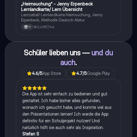
„Heimsuchung“ - Jenny Erpenbeck
Deutsch
Lernlandkarte/ Lern Übersicht
Lernzettel/ Lernlandkarte Heimsuchung, Jenny
Erpenbeck, Methodik Deutsch Abitur
2,618
46
11
Schüler lieben uns —
und du
auch
.
4.6
/5
App Store
4.7
/5
Google Play
Die App ist sehr einfach zu bedienen und gut
gestaltet. Ich habe bisher alles gefunden,
wonach ich gesucht habe, und konnte viel aus
den Präsentationen lernen! Ich werde die App
definitiv für ein Schulprojekt nutzen! Und
natürlich hilft sie auch sehr als Inspiration.
Stefan S