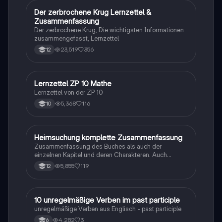
Der zerbrochene Krug Lernzettel &
Deutsch
Zusammenfassung
Der zerbrochene Krug, Die wichtigsten Informationen
zusammengefasst, Lernzettel
23,519
356
12
Lernzettel ZP 10 Mathe
Mathe
Lernzettel von der ZP 10
5,368
116
10
Heimsuchung komplette Zusammenfassung
Deutsch
Zusammenfassung des Buches als auch der
einzelnen Kapitel und deren Charakteren. Auch
tabellarisch. Im Unterricht ohne KI erstellt
5,855
119
12
1
10 unregelmäßige Verben im past participle
Englisch
unregelmäßige Verben aus Englisch - past participle
4,282
3
6