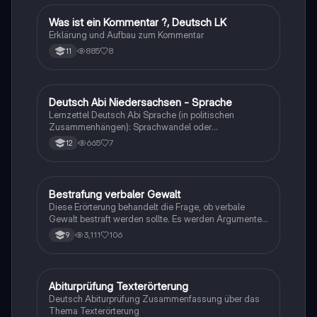
möchten.
Was ist ein Kommentar ?, Deutsch LK
Deutsch
Erklärung und Aufbau zum Kommentar
885
8
11
Deutsch Abi Niedersachsen - Sprache
Deutsch
Lernzettel Deutsch Abi Sprache (in politischen
Zusammenhängen): Sprachwandel oder
Sprachverfall, Standardisierungsideologie und
665
7
12
Differenztheorie, Kommunikationsmodelle, Merkmale
politischer Sprache, ethische politische
Kommunikation etc.
Bestrafung verbaler Gewalt
Deutsch
Diese Erörterung behandelt die Frage, ob verbale
Gewalt bestraft werden sollte. Es werden Argumente
für und gegen die Bestrafung diskutiert, einschließlich
3,111
106
9
der psychischen und physischen Auswirkungen auf
die Opfer sowie der rechtlichen Rahmenbedingungen
in Deutschland. Die Analyse beleuchtet die
Notwendigkeit von Maßnahmen zur Gewaltprävention
Abiturprüfung Texterörterung
Deutsch
und die Rolle der Gesellschaft im Umgang mit
Deutsch Abiturprüfung Zusammenfassung über das
verbalen Übergriffen.
Thema Texterörterung