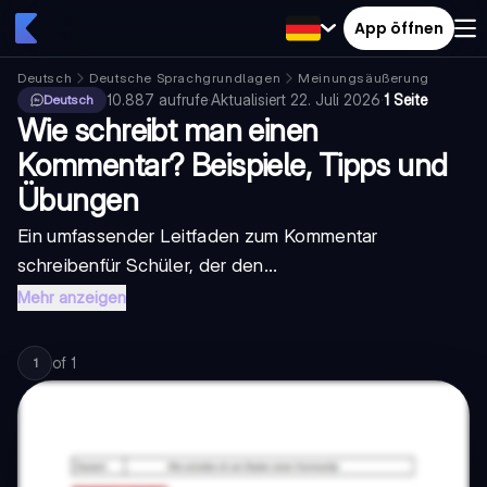
App öffnen
Deutsch
Deutsche Sprachgrundlagen
Meinungsäußerung
10.887
aufrufe
·
Aktualisiert
22. Juli 2026
·
1 Seite
Deutsch
Wie schreibt man einen
Kommentar? Beispiele, Tipps und
Übungen
Ein umfassender Leitfaden zum
Kommentar
schreiben
für Schüler, der den...
Mehr anzeigen
of
1
1