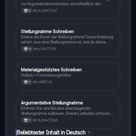
zur Argumentationsstruktur, einschließlich der
verschiedenen Argumententypen und der
14,168
267
11
Aufbauprinzipien für Erörterungen. Erfahren Sie, wie
Sie überzeugende Thesen, Antithesen und
unterstützende Argumente formulieren. Ideal für
Schüler, die ihre Fähigkeiten im argumentativen
Stellungnahme Schreiben
Deutsch
Schreiben verbessern möchten.
Erlerne die Kunst der Stellungnahme! Diese Anleitung
erklärt, was eine Stellungnahme ist, wie du deine
eigene Meinung klar und überzeugend formulierst und
6,314
123
10
welche Struktur du beachten solltest. Ideal für
Diskussionen und Argumentationen. Enthält hilfreiche
Formulierungen und Beispiele.
Materialgestütztes Schreiben
Deutsch
Aufbau • Formulierungshilfen
1,285
21
11
Argumentative Stellungnahme
Deutsch
Erfahren Sie, wie Sie eine überzeugende
Stellungnahme aufbauen. Dieser Leitfaden umfasst
die Struktur (Einleitung, Hauptteil, Schluss), wichtige
13,094
263
11
Argumente, Beispiele und Tipps zur Formulierung
Ihrer eigenen Meinung. Ideal für Schüler, die ihre
Beliebtester Inhalt in Deutsch
9
Schreibfähigkeiten im Bereich der Argumentation