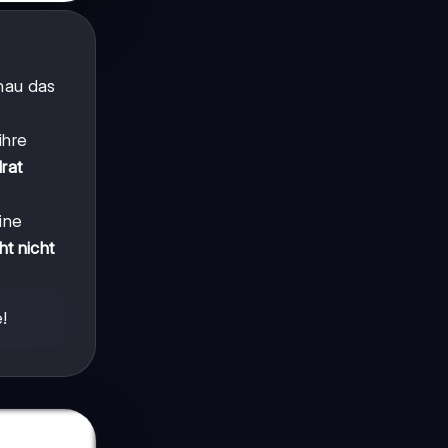
enau das
ihre
rat
ine
t nicht
!