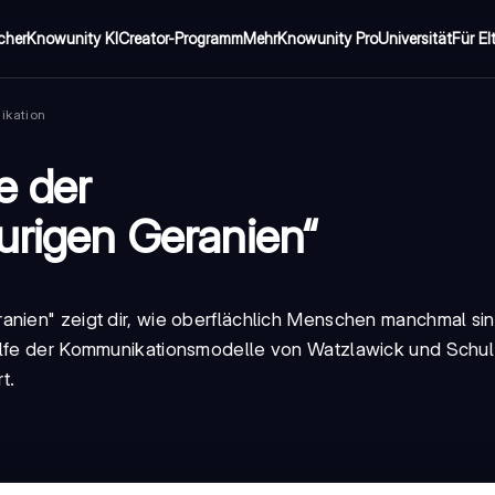
cher
Knowunity KI
Creator-Programm
Mehr
Knowunity Pro
Universität
Für El
ikation
e der
urigen Geranien“
anien" zeigt dir, wie oberflächlich Menschen manchmal si
Hilfe der Kommunikationsmodelle von Watzlawick und Schu
t.