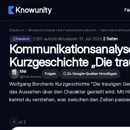
Knowunity
Fä
Deutsch
Moderne Deutsche Familienstrukturen
familienkommun
2.150
aufrufe
·
Aktualisiert
31. Juli 2026
·
2 Seiten
Deutsch
Kommunikationsanalys
Kurzgeschichte „Die tra
Mel
Folgen
Zu Google-Quellen hinzufügen
@
mel_knows
Wolfgang Borcherts Kurzgeschichte "Die traurigen Ger
das Aussehen über den Charakter gestellt wird. Mit 
kannst du verstehen, was zwischen den Zeilen passier
of
2
1