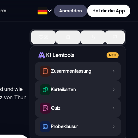
Anmelden
Hol dir die App
tern
55
KI Lerntools
NEU
Zusammenfassung
nd und wie
Karteikarten
lz von Thun
Quiz
Probeklausur