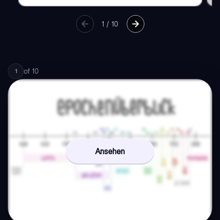
1
/
10
of
10
1
Ansehen