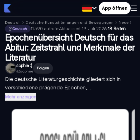
App öffnen
Deutsch
Deutsche Kunstströmungen und Bewegungen
Neue Subjek
11.590
aufrufe
·
Aktualisiert
19. Juli 2026
·
18 Seiten
Deutsch
Epochenübersicht Deutsch für das
Abitur: Zeitstrahl und Merkmale der
Literatur
sophie :)
Folgen
@
sophee
Die deutsche Literaturgeschichte gliedert sich in
verschiedene prägende
Epochen
,...
Mehr anzeigen