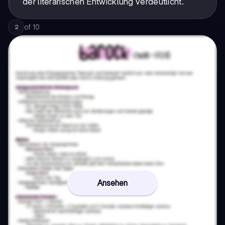
der literarischen Entwicklung verdeutlicht.
of
10
2
Ansehen