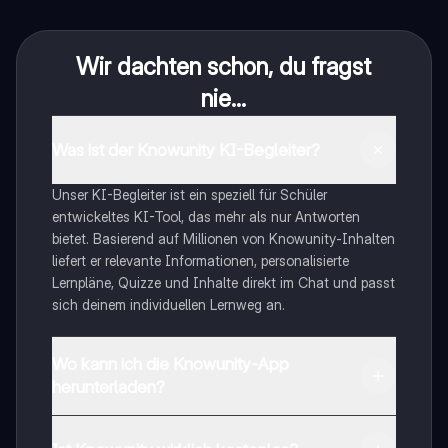
Wir dachten schon, du fragst
nie...
Was ist der Knowunity KI-Begleiter?
Unser KI-Begleiter ist ein speziell für Schüler
entwickeltes KI-Tool, das mehr als nur Antworten
bietet. Basierend auf Millionen von Knowunity-Inhalten
liefert er relevante Informationen, personalisierte
Lernpläne, Quizze und Inhalte direkt im Chat und passt
sich deinem individuellen Lernweg an.
Wo kann ich die Knowunity-App
herunterladen?
Du kannst die App im Google Play Store und im Apple
App Store herunterladen.