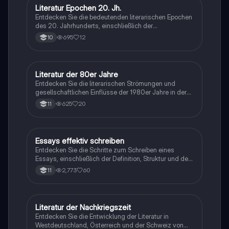
einer männerdominierten Welt. Die Analyse bietet
Literatur Epochen 20. Jh.
Deutsch
Einblicke in die Struktur, die wiederkehrenden Motive
Entdecken Sie die bedeutenden literarischen Epochen
und die emotionalen Konflikte des lyrischen Ichs.
des 20. Jahrhunderts, einschließlich der
Ideal für Studierende, die sich mit moderner Lyrik und
Nachkriegsliteratur, der DDR- und BRD-Literatur
feministischer Literatur auseinandersetzen möchten.
695
12
10
sowie der Postmoderne und der Neuen Subjektivität.
Diese Zusammenfassung behandelt zentrale Autoren
wie Christa Wolf und deren Werke, die den
gesellschaftlichen Wandel und die individuelle
Literatur der 80er Jahre
Deutsch
Identität reflektieren. Ideal für Studierende der
Entdecken Sie die literarischen Strömungen und
Literaturwissenschaft.
gesellschaftlichen Einflüsse der 1980er Jahre in der
BRD und DDR. Diese Zusammenfassung behandelt
625
20
11
die Neue Subjektivität, Popliteratur und postmoderne
Ansätze sowie die Auswirkungen der politischen
Teilung auf die Literatur. Ideal für Studierende der
Literaturwissenschaft.
Essays effektiv schreiben
Deutsch
Entdecken Sie die Schritte zum Schreiben eines
Essays, einschließlich der Definition, Struktur und der
Erstellung von Dossiers und Abstracts. Erfahren Sie,
2,773
60
11
wie Sie Ihre Gedanken klar und überzeugend
formulieren und einen roten Faden durch Ihren Text
ziehen. Ideal für Schüler und Studenten, die ihre
Schreibfähigkeiten verbessern möchten.
Literatur der Nachkriegszeit
Deutsch
Entdecken Sie die Entwicklung der Literatur in
Westdeutschland, Österreich und der Schweiz von