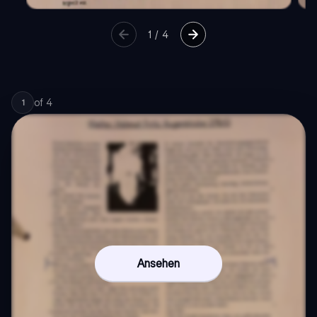
1
/
4
of
4
1
Ansehen