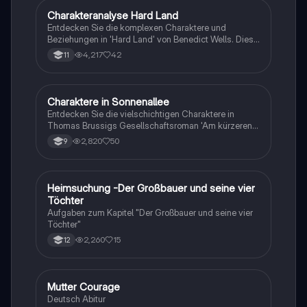
Charakteranalyse Hard Land
Deutsch
Entdecken Sie die komplexen Charaktere und
Beziehungen in 'Hard Land' von Benedict Wells. Diese
Analyse beleuchtet die Herausforderungen, die Sam
4,217
42
11
und seine Freunde durch ihre Vergangenheit und
persönlichen Kämpfe erleben. Ideal für Studierende,
die sich mit Themen wie Identität, Freundschaft und
familiären Beziehungen auseinandersetzen möchten.
Charaktere in Sonnenallee
Deutsch
Entdecken Sie die vielschichtigen Charaktere in
Thomas Brussigs Gesellschaftsroman 'Am kürzeren
Ende der Sonnenallee'. Diese Analyse umfasst die
2,820
50
9
Hauptfiguren Micha, Miriam, Mario und Wuschel sowie
deren Beziehungen und Konflikte im Kontext der DDR.
Ideal für Schüler, die sich auf Prüfungen vorbereiten
oder tiefere Einblicke in die Charakterentwicklung und
Heimsuchung -Der Großbauer und seine vier
Deutsch
die gesellschaftlichen Themen des Romans
Töchter
gewinnen möchten.
Aufgaben zum Kapitel "Der Großbauer und seine vier
Töchter"
2,260
15
12
Mutter Courage
Deutsch
Deutsch Abitur