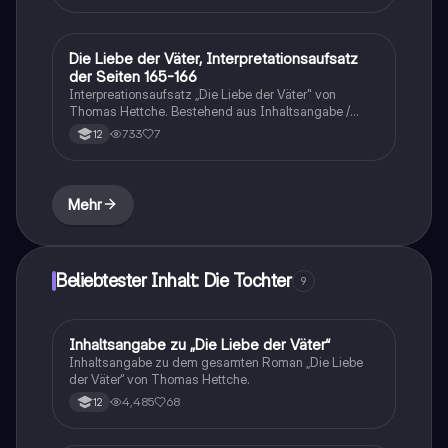
Erpressung und zu Lores manipulativen
Verhaltensweisen präsentiert, die auf ihre
traumatischen Erfahrungen hinweisen. Ideal für
Die Liebe der Väter, Interpretationsaufsatz
Deutsch
Aufgaben aus der Abibox S.70.
der Seiten 165-166
Interpreationsaufsatz „Die Liebe der Väter" von
Thomas Hettche. Bestehend aus Inhaltsangabe /
Interpretation / Schlussteil. Textstelle: S. 165-166, in
733
7
12
der es zu einem Tribunal zwischen Peter und seinen
Bekannten kommt, in dem er Ines schlecht redet.
Mehr
Beliebtester Inhalt: Die Tochter
9
Inhaltsangabe zu „Die Liebe der Väter“
Deutsch
Inhaltsangabe zu dem gesamten Roman „Die Liebe
der Väter“ von Thomas Hettche.
4,485
68
12