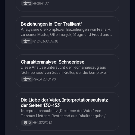
284
7
12
Beziehungen in 'Der Trafikant'
Deutsch
Analysiere die komplexen Beziehungen von Franz H.
zu seiner Mutter, Otto Trsnjek, Siegmund Freud und
Anezka in Robert Seethalers Roman 'Der Trafikant'.
24,368
638
11
Diese Zusammenfassung bietet Einblicke in die
Charakterentwicklungen und emotionalen
Verbindungen der Hauptfiguren. Ideal für
Literaturstudierende und Prüfungsrelevante Themen.
Charakteranalyse: Schneeriese
Deutsch
Diese Analyse untersucht den Romanauszug aus
'Schneeriese' von Susan Kreller, der die komplexe
Beziehung zwischen Adrian und Stella beleuchtet. Der
6,425
190
10
Fokus liegt auf Adrians inneren Konflikten und Stellas
Körpersprache, die ihre emotionale Distanz
verdeutlicht. Die Analyse bietet Einblicke in die
Erzählperspektive, Stilmittel und die Entwicklung der
Die Liebe der Väter, Interpretationsaufsatz
Deutsch
Charaktere. Ideal für Schüler, die sich auf Prüfungen
der Seiten 130-133
vorbereiten oder tiefere Einblicke in literarische Werke
Interpreationsaufsatz „Die Liebe der Väter" von
gewinnen möchten.
Thomas Hettche. Bestehend aus Inhaltsangabe /
Interpretation / Schlussteil. Textstelle: S. 130-133, in
1,372
12
12
der es zu Provokationen zwischen dem Ich-Erzähler
und Julian (Freund seiner Tochter) kommt.