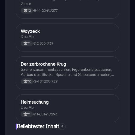
Zitate
14,204
277
12
Woyzeck
Deutsch
Deu Abi
2,356
39
11
Der zerbrochene Krug
Deutsch
Szenenzusammenfassunfen, Figurenkonstellationen,
Aufbau des Stücks, Sprache und Stilbesonderheiten,
Aussageabsicht, Thematik, Interpretation
48,120
729
10
Heimsuchung
Deutsch
Deu Abi
14,814
293
11
Beliebtester Inhalt
9