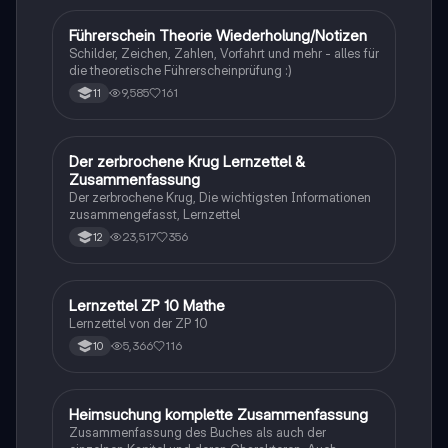
Führerschein Theorie Wiederholung/Notizen
Lerntipps
Schilder, Zeichen, Zahlen, Vorfahrt und mehr - alles für
die theoretische Führerscheinprüfung :)
9,585
161
11
Der zerbrochene Krug Lernzettel &
Deutsch
Zusammenfassung
Der zerbrochene Krug, Die wichtigsten Informationen
zusammengefasst, Lernzettel
23,517
356
12
Lernzettel ZP 10 Mathe
Mathe
Lernzettel von der ZP 10
5,366
116
10
Heimsuchung komplette Zusammenfassung
Deutsch
Zusammenfassung des Buches als auch der