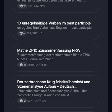
einzelnen Kapitel und deren Charakteren. Auch
tabellarisch. Im Unterricht ohne KI erstellt
5,825
119
12
1
10 unregelmäßige Verben im past participle
Englisch
unregelmäßige Verben aus Englisch - past participle
4,282
3
6
Mathe ZP10 Zusammenfassung NRW
Mathe
Zusammenfassung der Mathethemwn für die ZP10
NRW + Formelsammlung
10,199
518
10
Der zerbrochene Krug Inhaltsübersicht und
Deutsch
Szenenanalyse Aufbau - Deutsch
Q1/Q2/Abitur
Inhaltsübersicht und Szenenanalyse Aufbau “der
zerbrochne Krug” Heinrich von Kleist
7,409
124
12