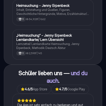
Heimsuchung - Jenny Erpenbeck
Deutsch
Inhalt, Entstehung und Quellen, Figuren,
Geschichtliche Hintergründe, Motive, Erzählstruktur/-
stil
34,928
662
11
„Heimsuchung“ - Jenny Erpenbeck
Deutsch
Lernlandkarte/ Lern Übersicht
Lernzettel/ Lernlandkarte Heimsuchung, Jenny
Erpenbeck, Methodik Deutsch Abitur
2,598
45
11
Schüler lieben uns —
und du
auch
.
4.6
/5
App Store
4.7
/5
Google Play
Die App ist sehr einfach zu bedienen und gut