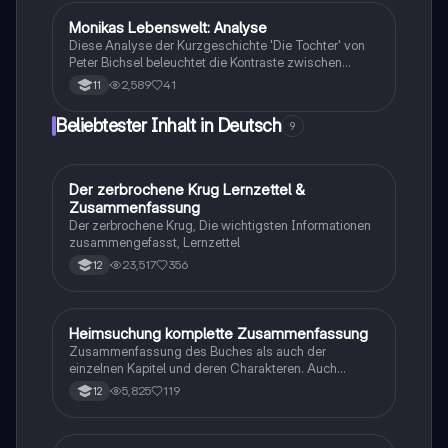
Monikas Lebenswelt: Analyse
Deutsch
Diese Analyse der Kurzgeschichte 'Die Tochter' von
Peter Bichsel beleuchtet die Kontraste zwischen
Monikas modernem Leben in der Stadt und den
2,589
41
11
traditionellen Werten ihrer Eltern. Entdecken Sie die
Themen der Distanzierung, der Geschlechterrollen
Beliebtester Inhalt in Deutsch
9
und der gesellschaftlichen Veränderungen der 60er-
Jahre. Ideal für Studierende, die sich mit literarischen
Analysen und der Interpretation von Charakteren
auseinandersetzen möchten.
Der zerbrochene Krug Lernzettel &
Deutsch
Zusammenfassung
Der zerbrochene Krug, Die wichtigsten Informationen
zusammengefasst, Lernzettel
23,517
356
12
Heimsuchung komplette Zusammenfassung
Deutsch
Zusammenfassung des Buches als auch der
einzelnen Kapitel und deren Charakteren. Auch
tabellarisch. Im Unterricht ohne KI erstellt
5,825
119
12