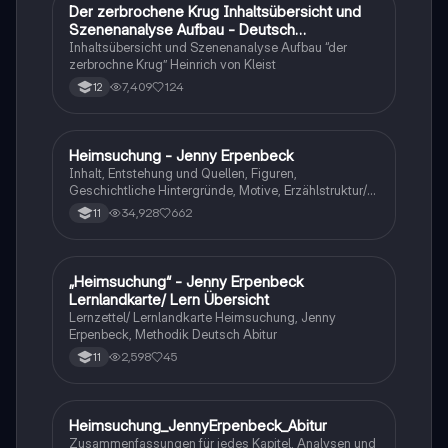
Der zerbrochene Krug Inhaltsübersicht und
Deutsch
Szenenanalyse Aufbau - Deutsch
Q1/Q2/Abitur
Inhaltsübersicht und Szenenanalyse Aufbau “der
zerbrochne Krug” Heinrich von Kleist
7,409
124
12
Heimsuchung - Jenny Erpenbeck
Deutsch
Inhalt, Entstehung und Quellen, Figuren,
Geschichtliche Hintergründe, Motive, Erzählstruktur/-
stil
34,928
662
11
„Heimsuchung“ - Jenny Erpenbeck
Deutsch
Lernlandkarte/ Lern Übersicht
Lernzettel/ Lernlandkarte Heimsuchung, Jenny
Erpenbeck, Methodik Deutsch Abitur
2,598
45
11
Heimsuchung_JennyErpenbeck_Abitur
Deutsch
Zusammenfassungen für jedes Kapitel, Analysen und