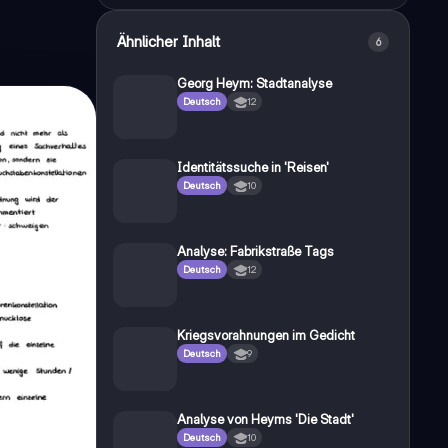
Ähnlicher Inhalt
6
Georg Heym: Stadtanalyse
Deutsch
12
Identitätssuche in 'Reisen'
Deutsch
10
Analyse: Fabrikstraße Tags
Deutsch
12
Kriegsvorahnungen im Gedicht
Deutsch
9
Analyse von Heyms 'Die Stadt'
Deutsch
10