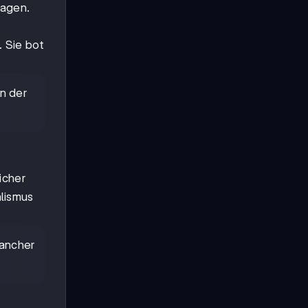
ragen.
. Sie bot
n der
icher
alismus
mancher