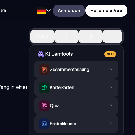
Anmelden
Hol dir die App
tern
150
KI Lerntools
NEU
Zusammenfassung
ang in einer
Karteikarten
Quiz
Probeklausur