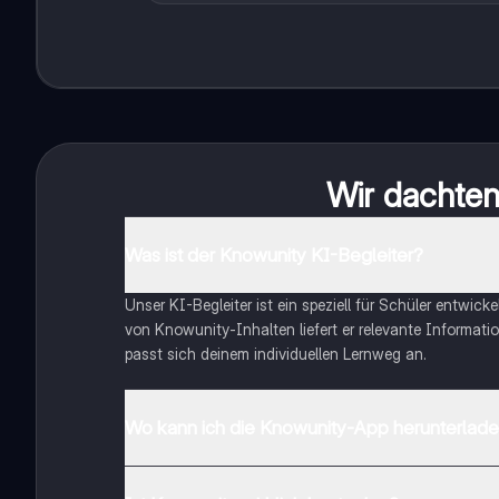
Wir dachten 
Was ist der Knowunity KI-Begleiter?
Unser KI-Begleiter ist ein speziell für Schüler entwick
von Knowunity-Inhalten liefert er relevante Informatio
passt sich deinem individuellen Lernweg an.
Wo kann ich die Knowunity-App herunterlad
Du kannst die App im Google Play Store und im Apple 