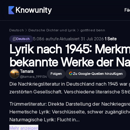
Knowunity
Fä
Deutsch
Deutsche Dichter und Lyrik
gottfried benn
5.086
aufrufe
·
Aktualisiert
31. Juli 2026
·
1 Seite
Deutsch
Lyrik nach 1945: Merkm
bekannte Werke der Na
Tamara
Folgen
Zu Google-Quellen hinzufügen
@
tamara_199134
Die
Nachkriegsliteratur
in Deutschland nach 1945 war 
zerstörten Gesellschaft. Verschiedene literarische S
Trümmerliteratur
: Direkte Darstellung der Nachkriegsre
Hermetische Lyrik: Verschlüsselte, schwer zugänglic
Naturmagische Lyrik: Flucht in...
Mehr anzeigen