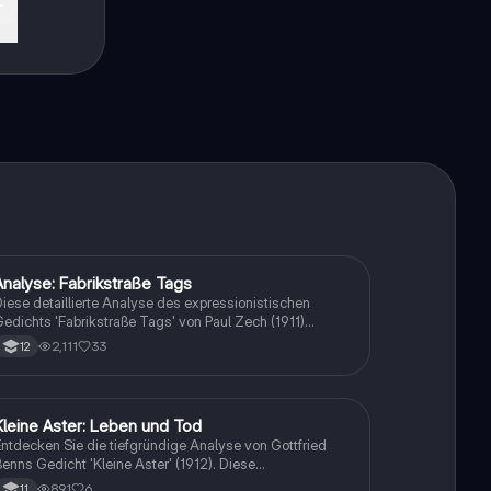
ekt
Analyse: Fabrikstraße Tags
Deutsch
iese detaillierte Analyse des expressionistischen
edichts 'Fabrikstraße Tags' von Paul Zech (1911)
ntersucht die düstere Atmosphäre und die
2,111
33
12
uswirkungen der Arbeitsbedingungen auf die Arbeiter.
as Gedicht, strukturiert als Sonett, thematisiert
solation, zwischenmenschliche Kälte und die
sychischen Folgen der industriellen Enge. Ideal für
Kleine Aster: Leben und Tod
Deutsch
tudierende der Literaturwissenschaft und
ntdecken Sie die tiefgründige Analyse von Gottfried
edichtanalyse.
enns Gedicht 'Kleine Aster' (1912). Diese
Zusammenfassung behandelt zentrale Themen wie die
891
6
11