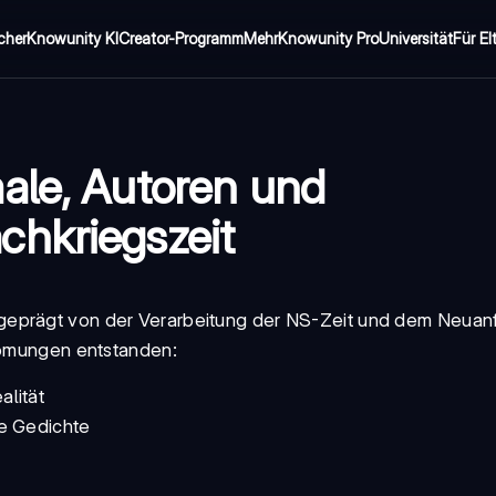
cher
Knowunity KI
Creator-Programm
Mehr
Knowunity Pro
Universität
Für El
ale, Autoren und
chkriegszeit
geprägt von der Verarbeitung der NS-Zeit und dem Neuanf
trömungen entstanden:
alität
he Gedichte