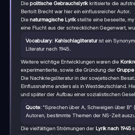
Die
politische Gebrauchslyrik
kritisierte die aufs
Bertolt Brecht war hier ein einflussreicher Autor.
Die
naturmagische Lyrik
stellte eine beseelte, my
eine Flucht aus der schrecklichen Gegenwart, wurde
Vocabulary
:
Kahlschlagliteratur
ist ein Synonym
Literatur nach 1945.
Weitere wichtige Entwicklungen waren die
Konkr
experimentierte, sowie die Gründung der
Gruppe
Die Nachkriegsliteratur in der sowjetischen Besa
Einflussnahme anders als in Westdeutschland. Hi
und später der Aufbau einer sozialistischen Gesel
Quote
: "Sprechen über A, Schweigen über B" (B
Autoren, bestimmte Themen der NS-Zeit ausz
Die vielfältigen Strömungen der
Lyrik nach 1945
s