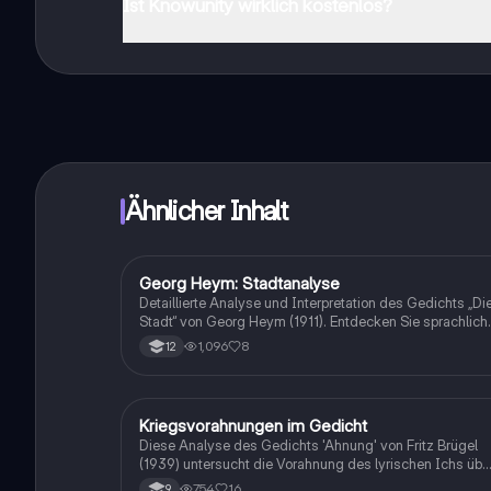
Ist Knowunity wirklich kostenlos?
Genau! Genieße kostenlosen Zugang zu Lerninhalten, ve
auf deinem Handy.
Ähnlicher Inhalt
Georg Heym: Stadtanalyse
Deutsch
Detaillierte Analyse und Interpretation des Gedichts „Di
Stadt“ von Georg Heym (1911). Entdecken Sie sprachlich
Besonderheiten, Metaphern und die Verbindung zu
1,096
8
12
Heyms Tagebuchaufzeichnungen. Ideal für Studierende
der Literaturwissenschaft und des Expressionismus.
Kriegsvorahnungen im Gedicht
Deutsch
Diese Analyse des Gedichts 'Ahnung' von Fritz Brügel
(1939) untersucht die Vorahnung des lyrischen Ichs übe
den bevorstehenden Krieg. Die Analyse beleuchtet
754
16
9