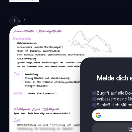
of
1
1
Melde dich a
Zugriff auf alle D
Verbessere deine N
Schließ dich Milli