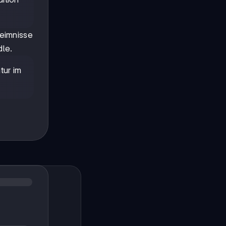
heimnisse
dle.
tur im