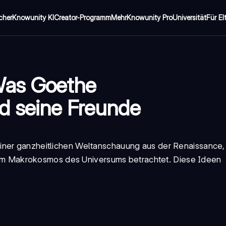
cher
Knowunity KI
Creator-Programm
Mehr
Knowunity Pro
Universität
Für El
Was Goethe
d seine Freunde
einer ganzheitlichen Weltanschauung aus der Renaissance,
 Makrokosmos des Universums betrachtet. Diese Ideen