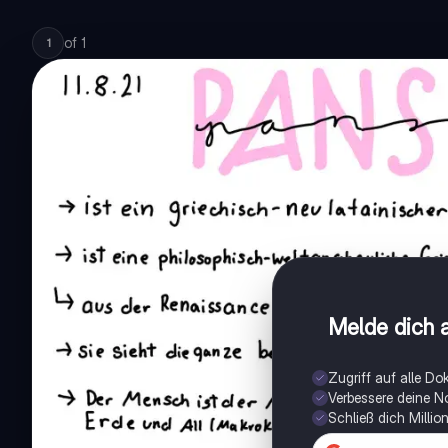
of
1
1
Melde dich a
Zugriff auf alle D
Verbessere deine N
Schließ dich Milli