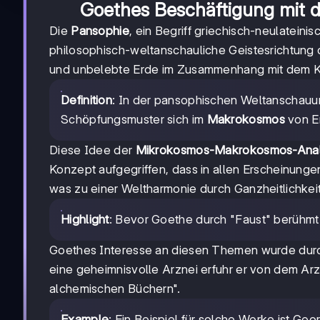
Goethes Beschäftigung mit de
Die
Pansophie
, ein Begriff griechisch-neulatein
philosophisch-weltanschauliche Geistesrichtung
und unbelebte Erde im Zusammenhang mit dem 
Definition
: In der pansophischen Weltanschauu
Schöpfungsmuster sich im
Makrokosmos
von Er
Diese Idee der
Mikrokosmos-Makrokosmos-Ana
Konzept aufgegriffen, dass in allen Erscheinunge
was zu einer Weltharmonie durch Ganzheitlichkeit 
Highlight
: Bevor Goethe durch "Faust" berühmt 
Goethes Interesse an diesen Themen wurde durch
eine geheimnisvolle Arznei erfuhr er von dem Ar
alchemischen Büchern".
Example
: Ein Beispiel für solche Werke ist Ge