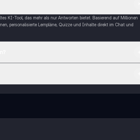
eltes KI-Tool, das mehr als nur Antworten bietet. Basierend auf Millionen
nen, personalisierte Lernpläne, Quizze und Inhalte direkt im Chat und
en?
App Store herunterladen.
rnetze dich mit anderen Schülern und hol dir sofortige Hilfe – alles dir