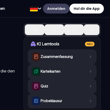
Anmelden
Hol dir die App
tern
6
KI Lerntools
NEU
Zusammenfassung
 die den
Karteikarten
Quiz
Probeklausur