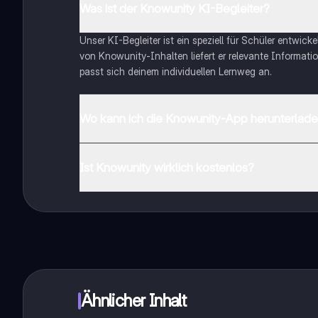
Was ist der Knowunity KI-Begleiter?
Unser KI-Begleiter ist ein speziell für Schüler entwick
von Knowunity-Inhalten liefert er relevante Informatio
passt sich deinem individuellen Lernweg an.
Wo kann ich die Knowunity-App herunterlad
Du kannst die App im Google Play Store und im Apple 
Ist Knowunity wirklich kostenlos?
Genau! Genieße kostenlosen Zugang zu Lerninhalten, ve
auf deinem Handy.
Ähnlicher Inhalt