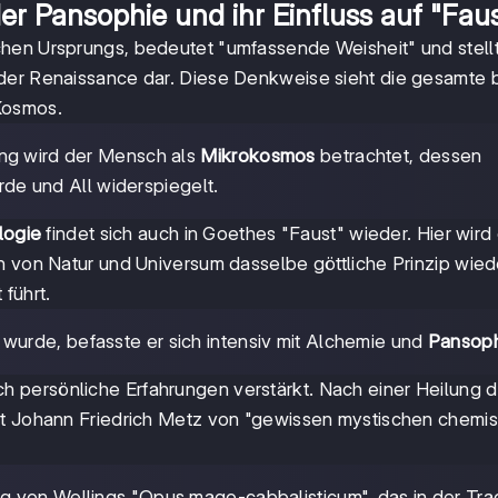
r Pansophie und ihr Einfluss auf "Fau
ischen Ursprungs, bedeutet "umfassende Weisheit" und stell
 der Renaissance dar. Diese Denkweise sieht die gesamte 
Kosmos.
ng wird der Mensch als
Mikrokosmos
betrachtet, dessen
de und All widerspiegelt.
logie
findet sich auch in Goethes "Faust" wieder. Hier wird
n von Natur und Universum dasselbe göttliche Prinzip wied
führt.
wurde, befasste er sich intensiv mit Alchemie und
Pansop
 persönliche Erfahrungen verstärkt. Nach einer Heilung 
zt Johann Friedrich Metz von "gewissen mystischen chemi
org von Wellings "Opus mago-cabbalisticum", das in der Trad