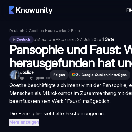
Knowunity
Fä
Deutsch
Goethes Hauptwerke
Faust
381
aufrufe
·
Aktualisiert
27. Juli 2026
·
1 Seite
Deutsch
Pansophie und Faust: 
herausgefunden hat un
Joulice
Folgen
Zu Google-Quellen hinzufügen
@
studyingjouliice
Goethe beschäftigte sich intensiv mit der
Pansophie
, 
Menschen als Mikrokosmos im Zusammenhang mit dem
beeinflussten sein Werk "Faust" maßgeblich.
Die Pansophie sieht alle Erscheinungen in...
Mehr anzeigen