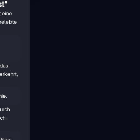
st"
t eine
belebte
 das
erkehrt,
hie
.
durch
sch-
ition