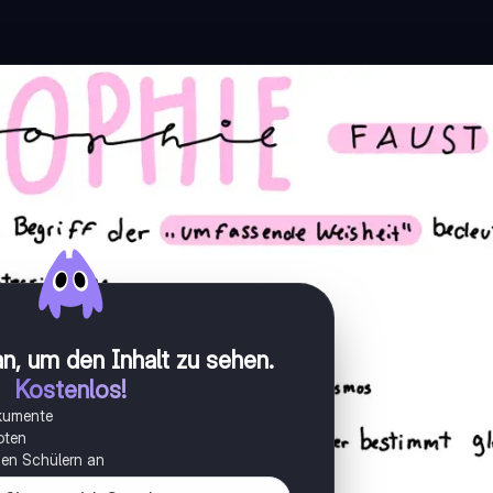
n, um den Inhalt zu sehen
.
Kostenlos!
okumente
oten
onen Schülern an