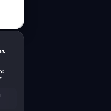
ft,
und
em
u