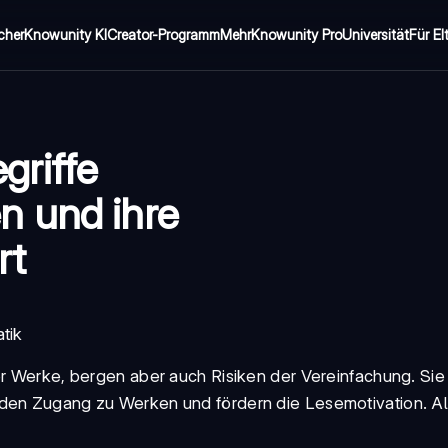
cher
Knowunity KI
Creator-Programm
Mehr
Knowunity Pro
Universität
Für El
riffe
n und ihre
rt
tik
er Werke, bergen aber auch Risiken der Vereinfachung. Sie
 den Zugang zu Werken und fördern die Lesemotivation. Al