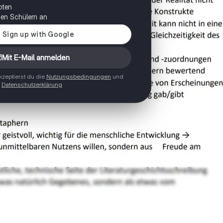
oten
onen Schülern an
Mit E-Mail anmelden
zeptierst du die
Nutzungsbedingungen
und
Datenschutzerklärung