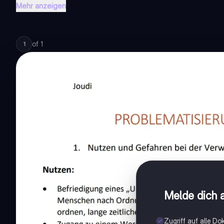
Mehr anzeigen
of
1
1
Melde dich a
Zugriff auf alle D