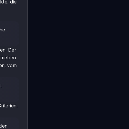
kte, die
che
en. Der
etrieben
hen, vom
t
riterien,
 den