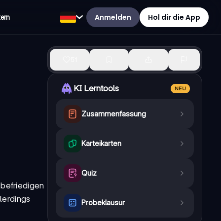
Anmelden
Hol dir die App
tern
51
KI Lerntools
NEU
Zusammenfassung
Karteikarten
Quiz
 befriedigen
lerdings
Probeklausur