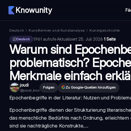
Knowunity
Fä
Deutsch
Kunstformen und Kunstanalyse
Kunstgeschichte
1.961
aufrufe
·
Aktualisiert
25. Juli 2026
·
1 Seite
Deutsch
Warum sind Epochenbeg
problematisch? Epoche
Merkmale einfach erklä
joudi
Folgen
Zu Google-Quellen hinzufügen
@
joudi_kivo
Epochenbegriffe in der Literatur: Nutzen und Problema
Epochenbegriffe dienen der Strukturierung literarisch
das menschliche Bedürfnis nach Ordnung, erleichtern
sind sie nachträgliche Konstrukte,...