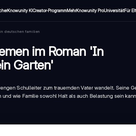
cher
Knowunity KI
Creator-Programm
Mehr
Knowunity Pro
Universität
Für El
 in deutschen familien
hemen im Roman 'In
ein Garten'
trengen Schulleiter zum trauernden Vater wandelt. Seine G
und wie Familie sowohl Halt als auch Belastung sein kann