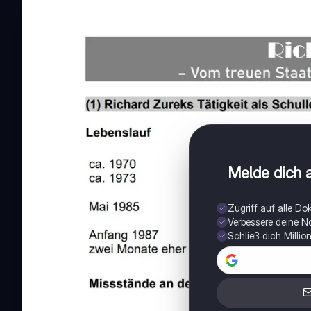
Melde dich a
Zugriff auf alle D
Verbessere deine N
Schließ dich Milli