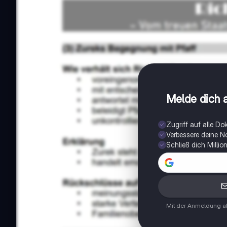
Melde dich a
Zugriff auf alle D
Verbessere deine N
Schließ dich Milli
Mit der Anmeldung ak