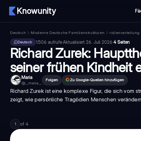
Knowunity
Fä
Deutsch
Moderne Deutsche Familienstrukturen
rollenverteilung
1.506
aufrufe
·
Aktualisiert
26. Juli 2026
·
4 Seiten
Deutsch
Richard Zurek: Hauptt
seiner frühen Kindheit 
Maria
Folgen
Zu Google-Quellen hinzufügen
@
._.maria._.
Richard Zurek ist eine komplexe Figur, die sich vom s
zeigt, wie persönliche Tragödien Menschen verändern 
of
4
1