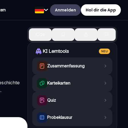
Anmelden
Hol dir die App
tern
26
KI Lerntools
NEU
Zusammenfassung
eschichte
Karteikarten
.
Quiz
Probeklausur