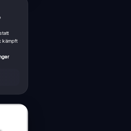
e
statt
k kämpft
enger