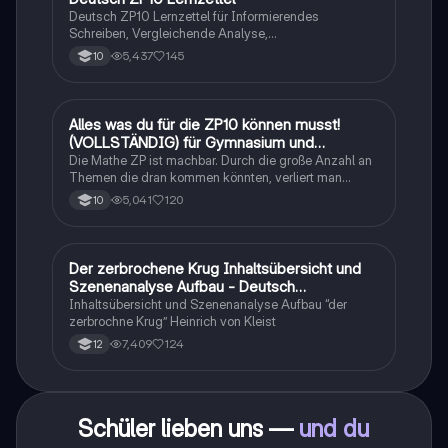
Deutsch ZP10 Lernzettel für Informierendes
Schreiben, Vergleichende Analyse,
Sachtexte/Roman/Gedicht..
5,437
145
10
Alles was du für die ZP10 können musst!
Mathe
(VOLLSTÄNDIG) für Gymnasium und
Realschule
Die Mathe ZP ist machbar. Durch die große Anzahl an
Themen die dran kommen könnten, verliert man
schnell den Überblick. Also habe ich von den kleinsten
5,041
120
10
Themen bis hin zu den größten alles
zusammengefasst <3.
Der zerbrochene Krug Inhaltsübersicht und
Deutsch
Szenenanalyse Aufbau - Deutsch
Q1/Q2/Abitur
Inhaltsübersicht und Szenenanalyse Aufbau “der
zerbrochne Krug” Heinrich von Kleist
7,409
124
12
Schüler lieben uns —
und du