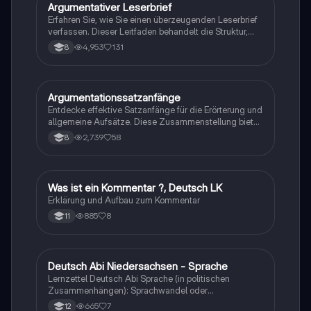
Argumentativer Leserbrief
Deutsch
Erfahren Sie, wie Sie einen überzeugenden Leserbrief
verfassen. Dieser Leitfaden behandelt die Struktur,
wichtige Formulierungshilfen und Tipps für Einleitung,
4,953
131
8
Hauptteil und Schluss. Ideal für Schüler, die ihre
Argumentationsfähigkeiten verbessern möchten.
Argumentationssatzanfänge
Deutsch
Entdecke effektive Satzanfänge für die Erörterung und
allgemeine Aufsätze. Diese Zusammenstellung bietet
dir wertvolle Formulierungen, um deine Argumente
2,739
58
8
klar und überzeugend zu präsentieren. Ideal für
Schüler, die ihre Schreibfähigkeiten verbessern
möchten.
Was ist ein Kommentar ?, Deutsch LK
Deutsch
Erklärung und Aufbau zum Kommentar
885
8
11
Deutsch Abi Niedersachsen - Sprache
Deutsch
Lernzettel Deutsch Abi Sprache (in politischen
Zusammenhängen): Sprachwandel oder
Sprachverfall, Standardisierungsideologie und
665
7
12