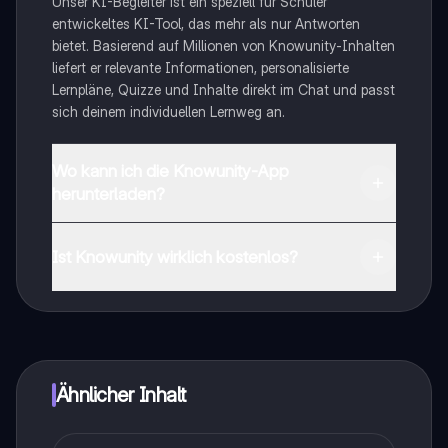
Unser KI-Begleiter ist ein speziell für Schüler
entwickeltes KI-Tool, das mehr als nur Antworten
bietet. Basierend auf Millionen von Knowunity-Inhalten
liefert er relevante Informationen, personalisierte
Lernpläne, Quizze und Inhalte direkt im Chat und passt
sich deinem individuellen Lernweg an.
Wo kann ich die Knowunity-App
herunterladen?
Du kannst die App im Google Play Store und im Apple
App Store herunterladen.
Ist Knowunity wirklich kostenlos?
Genau! Genieße kostenlosen Zugang zu Lerninhalten,
vernetze dich mit anderen Schülern und hol dir
sofortige Hilfe – alles direkt auf deinem Handy.
Ähnlicher Inhalt