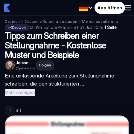
App öffnen
Deutsch
Deutsche Sprachgrundlagen
Meinungsäußerung
13.094
aufrufe
·
Aktualisiert
31. Juli 2026
·
1 Seite
Deutsch
Tipps zum Schreiben einer
Stellungnahme - Kostenlose
Muster und Beispiele
Janine
Folgen
@
janineebs
Eine umfassende Anleitung zum
Stellungnahme
schreiben
, die den strukturierten ...
Mehr anzeigen
of
1
1