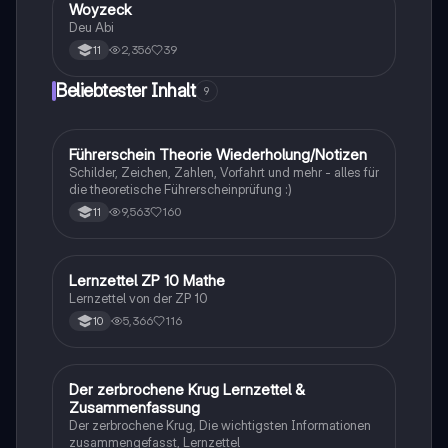
Woyzeck
Deutsch
Deu Abi
2,356
39
11
Beliebtester Inhalt
9
Führerschein Theorie Wiederholung/Notizen
Lerntipps
Schilder, Zeichen, Zahlen, Vorfahrt und mehr - alles für
die theoretische Führerscheinprüfung :)
9,563
160
11
Lernzettel ZP 10 Mathe
Mathe
Lernzettel von der ZP 10
5,366
116
10
Der zerbrochene Krug Lernzettel &
Deutsch
Zusammenfassung
Der zerbrochene Krug, Die wichtigsten Informationen
zusammengefasst, Lernzettel