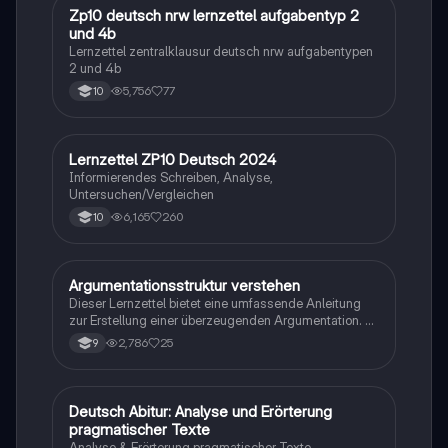
Zp10 deutsch nrw lernzettel aufgabentyp 2
Deutsch
und 4b
Lernzettel zentralklausur deutsch nrw aufgabentypen
2 und 4b
5,756
77
10
Lernzettel ZP10 Deutsch 2024
Deutsch
Informierendes Schreiben, Analyse,
Untersuchen/Vergleichen
6,165
260
10
Argumentationsstruktur verstehen
Deutsch
Dieser Lernzettel bietet eine umfassende Anleitung
zur Erstellung einer überzeugenden Argumentation. Er
behandelt die wesentlichen Elemente wie Einleitung,
2,786
25
9
Hauptteil mit klaren Argumenten (Behauptung,
Begründung, Beispiel) und Schlussfolgerung. Ideal für
Schüler, die ihre Schreibfähigkeiten verbessern
möchten und lernen wollen, wie man Leser effektiv
Deutsch Abitur: Analyse und Erörterung
Deutsch
überzeugt.
pragmatischer Texte
Analyse & Erörterung pragmatischer Texte