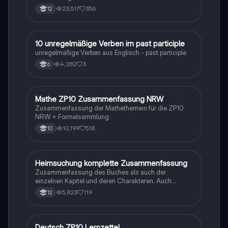
23,517
356
12
1
10 unregelmäßige Verben im past participle
Englisch
unregelmäßige Verben aus Englisch - past participle
4,282
3
6
Mathe ZP10 Zusammenfassung NRW
Mathe
Zusammenfassung der Mathethemwn für die ZP10
NRW + Formelsammlung
10,199
518
10
Heimsuchung komplette Zusammenfassung
Deutsch
Zusammenfassung des Buches als auch der
einzelnen Kapitel und deren Charakteren. Auch
tabellarisch. Im Unterricht ohne KI erstellt
5,823
119
12
Deutsch ZP10 Lernzettel
Deutsch