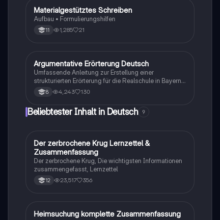
Materialgestütztes Schreiben
Deutsch
Aufbau • Formulierungshilfen
1,285
21
11
Argumentative Erörterung Deutsch
Deutsch
Umfassende Anleitung zur Erstellung einer
strukturierten Erörterung für die Realschule in Bayern.
Behandelt die Einleitung, Argumentationsstruktur, Vor-
4,243
130
8
und Nachteile sowie den Schluss. Ideal für die
Vorbereitung auf die Abschlussprüfung. Enthält
Beliebtester Inhalt in Deutsch
9
Beispiele und Tipps zur Formulierung von
Argumenten.
Der zerbrochene Krug Lernzettel &
Deutsch
Zusammenfassung
Der zerbrochene Krug, Die wichtigsten Informationen
zusammengefasst, Lernzettel
23,517
356
12
Heimsuchung komplette Zusammenfassung
Deutsch