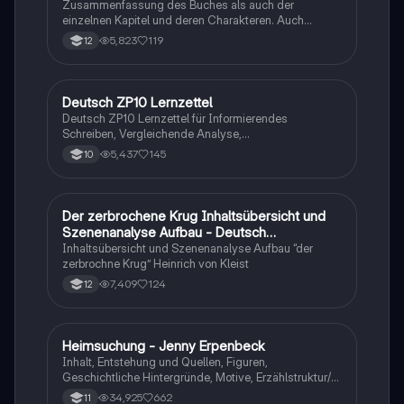
Zusammenfassung des Buches als auch der
einzelnen Kapitel und deren Charakteren. Auch
tabellarisch. Im Unterricht ohne KI erstellt
5,823
119
12
Deutsch ZP10 Lernzettel
Deutsch
Deutsch ZP10 Lernzettel für Informierendes
Schreiben, Vergleichende Analyse,
Sachtexte/Roman/Gedicht..
5,437
145
10
Der zerbrochene Krug Inhaltsübersicht und
Deutsch
Szenenanalyse Aufbau - Deutsch
Q1/Q2/Abitur
Inhaltsübersicht und Szenenanalyse Aufbau “der
zerbrochne Krug” Heinrich von Kleist
7,409
124
12
Heimsuchung - Jenny Erpenbeck
Deutsch
Inhalt, Entstehung und Quellen, Figuren,
Geschichtliche Hintergründe, Motive, Erzählstruktur/-
stil
34,925
662
11