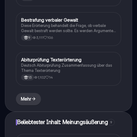
Differenztheorie, Kommunikationsmodelle, Merkmale
politischer Sprache, ethische politische
Kommunikation etc.
Bestrafung verbaler Gewalt
Deutsch
Diese Erörterung behandelt die Frage, ob verbale
Gewalt bestraft werden sollte. Es werden Argumente
für und gegen die Bestrafung diskutiert, einschließlich
3,111
106
9
der psychischen und physischen Auswirkungen auf
die Opfer sowie der rechtlichen Rahmenbedingungen
in Deutschland. Die Analyse beleuchtet die
Notwendigkeit von Maßnahmen zur Gewaltprävention
Abiturprüfung Texterörterung
Deutsch
und die Rolle der Gesellschaft im Umgang mit
Deutsch Abiturprüfung Zusammenfassung über das
verbalen Übergriffen.
Thema Texterörterung
1,102
14
13
Mehr
Beliebtester Inhalt: Meinungsäußerung
9