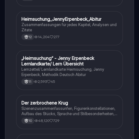
Heimsuchung_JennyErpenbeck_Abitur
Deutsch
Zusammenfassungen für jedes Kapitel, Analysen und
Zitate
14,204
277
12
„Heimsuchung“ - Jenny Erpenbeck
Deutsch
Lernlandkarte/ Lern Übersicht
Lernzettel/ Lernlandkarte Heimsuchung, Jenny
Erpenbeck, Methodik Deutsch Abitur
2,593
45
11
Der zerbrochene Krug
Deutsch
Szenenzusammenfassunfen, Figurenkonstellationen,
Aufbau des Stücks, Sprache und Stilbesonderheiten,
Aussageabsicht, Thematik, Interpretation
48,120
729
10