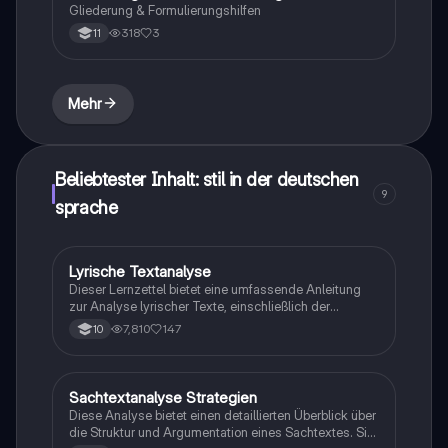
Gliederung & Formulierungshilfen
318
3
11
Mehr
Beliebtester Inhalt: stil in der deutschen
9
sprache
Lyrische Textanalyse
Deutsch
Dieser Lernzettel bietet eine umfassende Anleitung
zur Analyse lyrischer Texte, einschließlich der
Untersuchung von Metrum, Reimschema und
7,810
147
10
sprachlichen Mitteln. Er behandelt verschiedene
Aufgabentypen, die für die Deutsch ZP 10 relevant
sind, und bietet Strategien zur Vergleichsanalyse
sowie zur Interpretation von Gedichten und anderen
Sachtextanalyse Strategien
Deutsch
literarischen Texten. Ideal für Schüler, die sich auf
Diese Analyse bietet einen detaillierten Überblick über
Prüfungen vorbereiten.
die Struktur und Argumentation eines Sachtextes. Sie