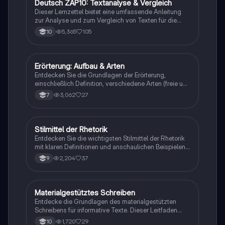
Deutsch ZAP10: Textanalyse & Vergleich
Deutsch
Gedichtinterpretation verbessern möchten.
Dieser Lernzettel bietet eine umfassende Anleitung
zur Analyse und zum Vergleich von Texten für die
Deutsch ZAP10 Prüfung. Er behandelt wichtige
5,365
105
10
Aspekte wie die Struktur von Einleitungen, Hauptteilen
und Schlüssen, sowie spezifische Formulierungshilfen
für literarische und informative Texte. Ideal für Schüler,
die sich auf die Prüfung vorbereiten und ihre
Erörterung: Aufbau & Arten
Deutsch
Analysefähigkeiten verbessern möchten.
Entdecken Sie die Grundlagen der Erörterung,
einschließlich Definition, verschiedene Arten (freie und
textgebundene Erörterung) und den strukturierten
3,062
27
7
Aufbau (Einleitung, Hauptteil, Schluss). Diese
Zusammenfassung bietet wertvolle
Formulierungshilfen und erläutert die dialektische
Erörterung. Ideal für Schüler, die ihre
Stilmittel der Rhetorik
Deutsch
Argumentationsfähigkeiten verbessern möchten.
Entdecken Sie die wichtigsten Stilmittel der Rhetorik
mit klaren Definitionen und anschaulichen Beispielen.
Diese Zusammenstellung umfasst Alliteration,
2,204
37
9
Anapher, Euphemismus, Ironie und viele weitere
Techniken, die die deutsche Sprache bereichern. Ideal
für das Verständnis und die Anwendung in
schriftlichen und mündlichen Arbeiten.
Materialgestütztes Schreiben
Deutsch
Entdecke die Grundlagen des materialgestützten
Schreibens für informative Texte. Dieser Leitfaden
behandelt die Struktur, wichtige sprachliche Mittel und
1,720
29
10