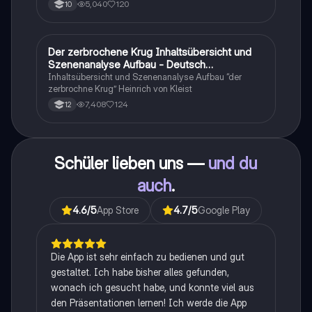
schnell den Überblick. Also habe ich von den kleinsten
5,040
120
10
Themen bis hin zu den größten alles
zusammengefasst <3.
Der zerbrochene Krug Inhaltsübersicht und
Deutsch
Szenenanalyse Aufbau - Deutsch
Q1/Q2/Abitur
Inhaltsübersicht und Szenenanalyse Aufbau “der
zerbrochne Krug” Heinrich von Kleist
7,408
124
12
Schüler lieben uns —
und du
auch
.
4.6
/5
App Store
4.7
/5
Google Play
Die App ist sehr einfach zu bedienen und gut
gestaltet. Ich habe bisher alles gefunden,
wonach ich gesucht habe, und konnte viel aus
den Präsentationen lernen! Ich werde die App