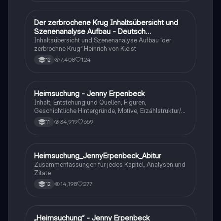
Der zerbrochene Krug Inhaltsübersicht und
Deutsch
Szenenanalyse Aufbau - Deutsch
Q1/Q2/Abitur
Inhaltsübersicht und Szenenanalyse Aufbau “der
zerbrochne Krug” Heinrich von Kleist
7,408
124
12
Heimsuchung - Jenny Erpenbeck
Deutsch
Inhalt, Entstehung und Quellen, Figuren,
Geschichtliche Hintergründe, Motive, Erzählstruktur/-
stil
34,919
659
11
Heimsuchung_JennyErpenbeck_Abitur
Deutsch
Zusammenfassungen für jedes Kapitel, Analysen und
Zitate
14,198
277
12
„Heimsuchung“ - Jenny Erpenbeck
Deutsch