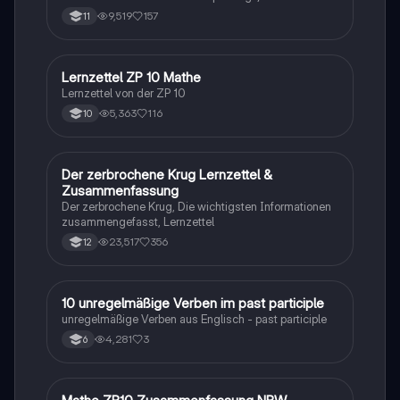
9,519
157
11
Lernzettel ZP 10 Mathe
Mathe
Lernzettel von der ZP 10
5,363
116
10
Der zerbrochene Krug Lernzettel &
Deutsch
Zusammenfassung
Der zerbrochene Krug, Die wichtigsten Informationen
zusammengefasst, Lernzettel
23,517
356
12
1
10 unregelmäßige Verben im past participle
Englisch
unregelmäßige Verben aus Englisch - past participle
4,281
3
6