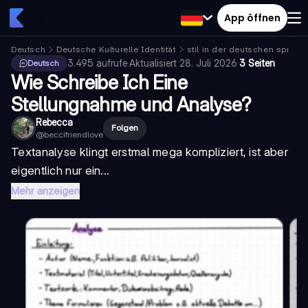
App öffnen
Deutsch
Deutsche Kulturelle Identität
stil in der deutschen sprach
3.495
aufrufe
·
Aktualisiert
28. Juli 2026
·
3 Seiten
Deutsch
Wie Schreibe Ich Eine
Stellungnahme und Analyse?
Rebecca
Folgen
@
beccifriendlove
Textanalyse klingt erstmal mega kompliziert, ist aber
eigentlich nur ein...
Mehr anzeigen