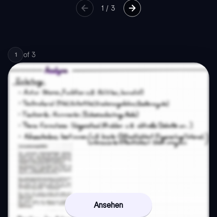
1
/
3
of
3
1
Ansehen