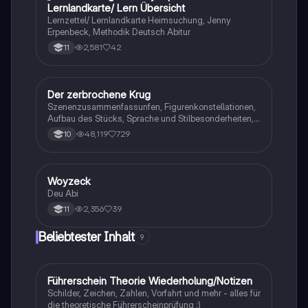
Lernlandkarte/ Lern Übersicht
Lernzettel/ Lernlandkarte Heimsuchung, Jenny
Erpenbeck, Methodik Deutsch Abitur
2,581
42
11
Der zerbrochene Krug
Deutsch
Szenenzusammenfassunfen, Figurenkonstellationen,
Aufbau des Stücks, Sprache und Stilbesonderheiten,
Aussageabsicht, Thematik, Interpretation
48,119
729
10
Woyzeck
Deutsch
Deu Abi
2,356
39
11
Beliebtester Inhalt
9
Führerschein Theorie Wiederholung/Notizen
Lerntipps
Schilder, Zeichen, Zahlen, Vorfahrt und mehr - alles für
die theoretische Führerscheinprüfung :)