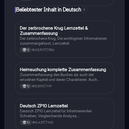
praktische Beispiele, um deine Schreibfähigkeiten zu
verbessern. Ideal für Schüler, die lernen möchten, wie
Beliebtester Inhalt in Deutsch
9
man Informationen klar und sachlich präsentiert.
Der zerbrochene Krug Lernzettel &
Deutsch
Zusammenfassung
Der zerbrochene Krug, Die wichtigsten Informationen
zusammengefasst, Lernzettel
23,517
356
12
Heimsuchung komplette Zusammenfassung
Deutsch
Zusammenfassung des Buches als auch der
einzelnen Kapitel und deren Charakteren. Auch
tabellarisch. Im Unterricht ohne KI erstellt
5,810
119
12
Deutsch ZP10 Lernzettel
Deutsch
Deutsch ZP10 Lernzettel für Informierendes
Schreiben, Vergleichende Analyse,
Sachtexte/Roman/Gedicht..
5,437
145
10