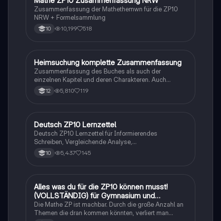
Mathe ZP10 Zusammenfassung NRW
Mathe
Zusammenfassung der Mathethemwn für die ZP10
NRW + Formelsammlung
10,199
518
10
Heimsuchung komplette Zusammenfassung
Deutsch
Zusammenfassung des Buches als auch der
einzelnen Kapitel und deren Charakteren. Auch
tabellarisch. Im Unterricht ohne KI erstellt
5,810
119
12
Deutsch ZP10 Lernzettel
Deutsch
Deutsch ZP10 Lernzettel für Informierendes
Schreiben, Vergleichende Analyse,
Sachtexte/Roman/Gedicht..
5,437
145
10
Alles was du für die ZP10 können musst!
Mathe
(VOLLSTÄNDIG) für Gymnasium und
Realschule
Die Mathe ZP ist machbar. Durch die große Anzahl an
Themen die dran kommen könnten, verliert man