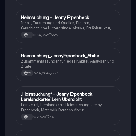
Heimsuchung - Jenny Erpenbeck
Deutsch
Inhalt, Entstehung und Quellen, Figuren,
Geschichtliche Hintergründe, Motive, Erzählstruktur/-
stil
34,926
662
11
Heimsuchung_JennyErpenbeck_Abitur
Deutsch
Zusammenfassungen für jedes Kapitel, Analysen und
Zitate
14,204
277
12
„Heimsuchung“ - Jenny Erpenbeck
Deutsch
Lernlandkarte/ Lern Übersicht
Lernzettel/ Lernlandkarte Heimsuchung, Jenny
Erpenbeck, Methodik Deutsch Abitur
2,598
45
11