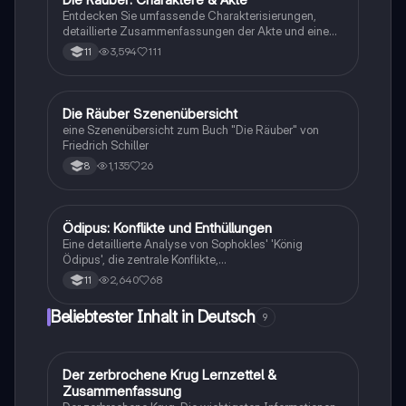
Entdecken Sie umfassende Charakterisierungen,
detaillierte Zusammenfassungen der Akte und eine
Übersicht der Personenkonstellationen in Friedrich
3,594
111
11
Schillers 'Die Räuber'. Ideal für das Verständnis der
komplexen Beziehungen und Konflikte im Drama.
Perfekt für Schüler und Studierende der Literatur.
Die Räuber Szenenübersicht
Deutsch
eine Szenenübersicht zum Buch "Die Räuber" von
Friedrich Schiller
1,135
26
8
Ödipus: Konflikte und Enthüllungen
Deutsch
Eine detaillierte Analyse von Sophokles' 'König
Ödipus', die zentrale Konflikte,
Charakterentwicklungen und Schlüsselszenen
2,640
68
11
beleuchtet. Diese Zusammenfassung umfasst die
Struktur des Dramas, die Rolle des Chors und die
Beliebtester Inhalt in Deutsch
9
bedeutenden Orakelsprüche. Ideal für Studierende
der Theaterwissenschaften und Literatur. 15 MSS-
Punkte.
Der zerbrochene Krug Lernzettel &
Deutsch
Zusammenfassung