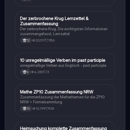
Der zerbrochene Krug Lernzettel &
Deutsch
Zusammenfassung
Der zerbrochene Krug, Die wichtigsten Informationen
zusammengefasst, Lernzettel
23,517
356
12
1
10 unregelmäßige Verben im past participle
Englisch
unregelmäßige Verben aus Englisch - past participle
4,282
3
6
Mathe ZP10 Zusammenfassung NRW
Mathe
Zusammenfassung der Mathethemwn für die ZP10
NRW + Formelsammlung
10,199
518
10
Heimsuchung komplette Zusammenfassung
Deutsch