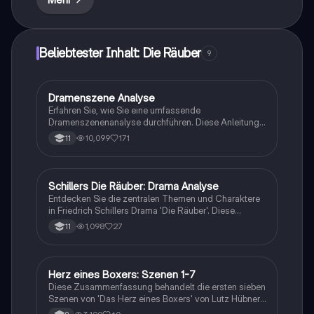
Schüler, die sich auf Prüfungen vorbereiten oder tiefere
Einblicke in Schillers Werk gewinnen möchten.
Beliebtester Inhalt: Die Räuber
9
Dramenszene Analyse
Deutsch
Erfahren Sie, wie Sie eine umfassende
Dramenszenenanalyse durchführen. Diese Anleitung
umfasst die Struktur der Analyse, die Einordnung der
10,099
171
11
Szene, Figurenanalysen, Sprachmittel und deren
Bedeutung. Ideal für Studierende der
Literaturwissenschaft, die tiefere Einblicke in
dramatische Texte gewinnen möchten.
Schillers Die Räuber: Drama Analyse
Deutsch
Entdecken Sie die zentralen Themen und Charaktere
in Friedrich Schillers Drama 'Die Räuber'. Diese
umfassende Analyse behandelt den Konflikt zwischen
1,098
27
11
Verstand und Gefühl, die Dramenstruktur sowie die
komplexen Beziehungen der Charaktere. Ideal für
Schüler und Studierende, die sich auf Prüfungen
vorbereiten oder ein tieferes Verständnis für das Werk
Herz eines Boxers: Szenen 1-7
Deutsch
entwickeln möchten.
Diese Zusammenfassung behandelt die ersten sieben
Szenen von 'Das Herz eines Boxers' von Lutz Hübner.
Sie beleuchtet die Beziehung zwischen Jojo und Leo,