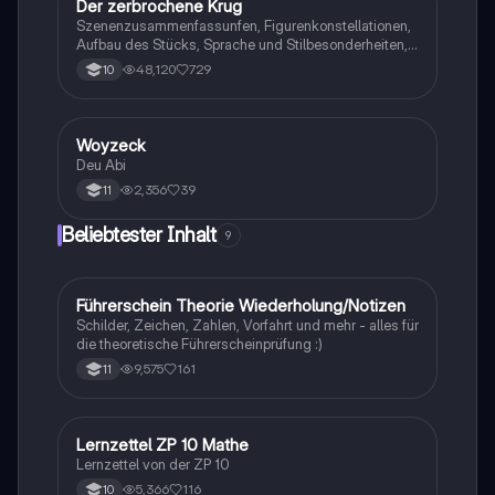
Der zerbrochene Krug
Deutsch
Szenenzusammenfassunfen, Figurenkonstellationen,
Aufbau des Stücks, Sprache und Stilbesonderheiten,
Aussageabsicht, Thematik, Interpretation
48,120
729
10
Woyzeck
Deutsch
Deu Abi
2,356
39
11
Beliebtester Inhalt
9
Führerschein Theorie Wiederholung/Notizen
Lerntipps
Schilder, Zeichen, Zahlen, Vorfahrt und mehr - alles für
die theoretische Führerscheinprüfung :)
9,575
161
11
Lernzettel ZP 10 Mathe
Mathe
Lernzettel von der ZP 10
5,366
116
10