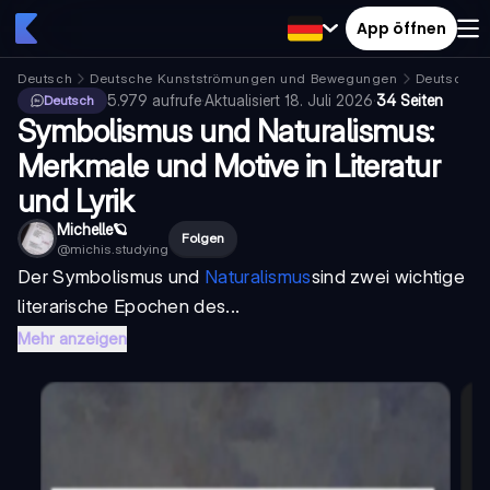
App öffnen
Deutsch
Deutsche Kunstströmungen und Bewegungen
Deutscher
5.979
aufrufe
·
Aktualisiert
18. Juli 2026
·
34 Seiten
Deutsch
Symbolismus und Naturalismus:
Merkmale und Motive in Literatur
und Lyrik
Michelle🪐
Folgen
@
michis.studying
Der
Symbolismus
und
Naturalismus
sind zwei wichtige
literarische Epochen des...
Mehr anzeigen