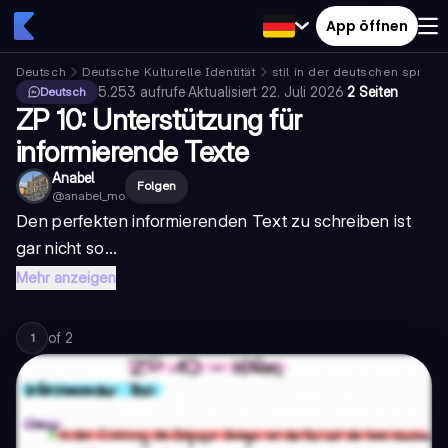
App öffnen
Deutsch
Deutsche Kulturelle Identität
stil in der deutschen sprach
5.253
aufrufe
·
Aktualisiert
22. Juli 2026
·
2 Seiten
Deutsch
ZP 10: Unterstützung für
informierende Texte
Anabel
Folgen
@
anabel_mo
Den perfekten informierenden Text zu schreiben ist
gar nicht so...
Mehr anzeigen
of
2
1