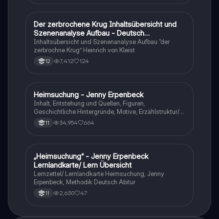
Der zerbrochene Krug Inhaltsübersicht und
Deutsch
Szenenanalyse Aufbau - Deutsch
Q1/Q2/Abitur
Inhaltsübersicht und Szenenanalyse Aufbau “der
zerbrochne Krug” Heinrich von Kleist
7,412
124
12
Heimsuchung - Jenny Erpenbeck
Deutsch
Inhalt, Entstehung und Quellen, Figuren,
Geschichtliche Hintergründe, Motive, Erzählstruktur/-
stil
34,954
664
11
„Heimsuchung“ - Jenny Erpenbeck
Deutsch
Lernlandkarte/ Lern Übersicht
Lernzettel/ Lernlandkarte Heimsuchung, Jenny
Erpenbeck, Methodik Deutsch Abitur
2,630
47
11