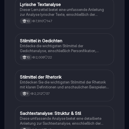
Ideal für Studierende, die ihre Fähigkeiten in der
Lyrische Textanalyse
Deutsch
Gedichtinterpretation verbessern möchten.
Dieser Lernzettel bietet eine umfassende Anleitung
zur Analyse lyrischer Texte, einschließlich der
Untersuchung von Metrum, Reimschema und
7,810
147
10
sprachlichen Mitteln. Er behandelt verschiedene
Aufgabentypen, die für die Deutsch ZP 10 relevant
sind, und bietet Strategien zur Vergleichsanalyse
sowie zur Interpretation von Gedichten und anderen
Stilmittel in Gedichten
Deutsch
literarischen Texten. Ideal für Schüler, die sich auf
Entdecke die wichtigsten Stilmittel der
Prüfungen vorbereiten.
Gedichtanalyse, einschließlich Personifikation,
Metaphern und Alliterationen. Diese
2,008
22
10
Zusammenfassung bietet eine klare Struktur für die
Analyse von Gedichten, einschließlich Einleitung,
Hauptteil und Schluss. Ideal für Schüler, die ihre
Analysefähigkeiten verbessern möchten.
Stilmittel der Rhetorik
Deutsch
Entdecken Sie die wichtigsten Stilmittel der Rhetorik
mit klaren Definitionen und anschaulichen Beispielen.
Diese Zusammenstellung umfasst Alliteration,
2,212
37
9
Anapher, Euphemismus, Ironie und viele weitere
Techniken, die die deutsche Sprache bereichern. Ideal
für das Verständnis und die Anwendung in
schriftlichen und mündlichen Arbeiten.
Sachtextanalyse: Struktur & Stil
Deutsch
Diese umfassende Analyse bietet eine detaillierte
Anleitung zur Sachtextanalyse, einschließlich der
Bestimmung der Textsorte, Zielgruppe und