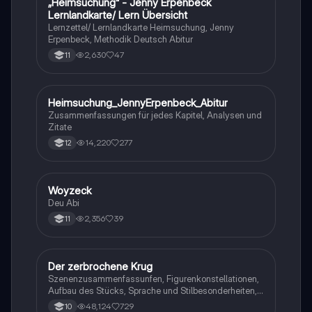
„Heimsuchung“ - Jenny Erpenbeck
Deutsch
Lernlandkarte/ Lern Übersicht
Lernzettel/ Lernlandkarte Heimsuchung, Jenny
Erpenbeck, Methodik Deutsch Abitur
2,630
47
11
Heimsuchung_JennyErpenbeck_Abitur
Deutsch
Zusammenfassungen für jedes Kapitel, Analysen und
Zitate
14,220
277
12
Woyzeck
Deutsch
Deu Abi
2,356
39
11
Der zerbrochene Krug
Deutsch
Szenenzusammenfassunfen, Figurenkonstellationen,
Aufbau des Stücks, Sprache und Stilbesonderheiten,
Aussageabsicht, Thematik, Interpretation
48,124
729
10