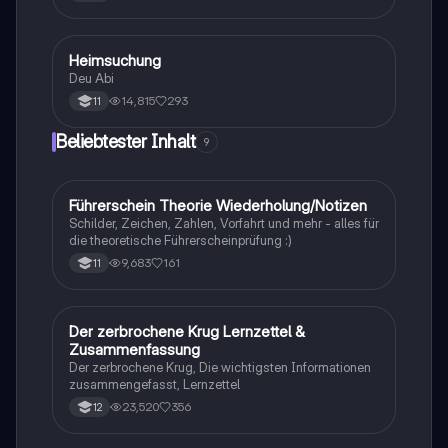
Heimsuchung
Deutsch
Deu Abi
14,815
293
11
Beliebtester Inhalt
9
Führerschein Theorie Wiederholung/Notizen
Lerntipps
Schilder, Zeichen, Zahlen, Vorfahrt und mehr - alles für
die theoretische Führerscheinprüfung :)
9,683
161
11
Der zerbrochene Krug Lernzettel &
Deutsch
Zusammenfassung
Der zerbrochene Krug, Die wichtigsten Informationen
zusammengefasst, Lernzettel
23,520
356
12