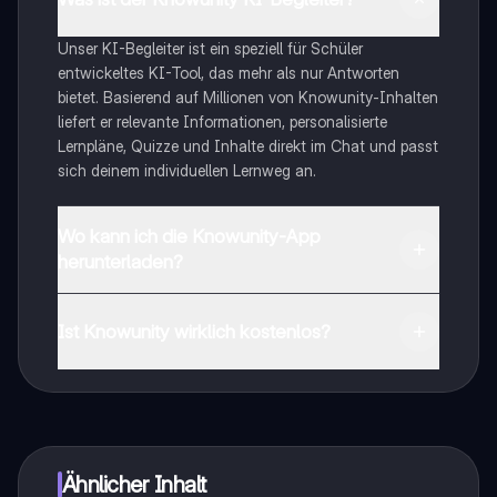
Unser KI-Begleiter ist ein speziell für Schüler
entwickeltes KI-Tool, das mehr als nur Antworten
bietet. Basierend auf Millionen von Knowunity-Inhalten
liefert er relevante Informationen, personalisierte
Lernpläne, Quizze und Inhalte direkt im Chat und passt
sich deinem individuellen Lernweg an.
Wo kann ich die Knowunity-App
herunterladen?
Du kannst die App im Google Play Store und im Apple
App Store herunterladen.
Ist Knowunity wirklich kostenlos?
Genau! Genieße kostenlosen Zugang zu Lerninhalten,
vernetze dich mit anderen Schülern und hol dir
sofortige Hilfe – alles direkt auf deinem Handy.
Ähnlicher Inhalt