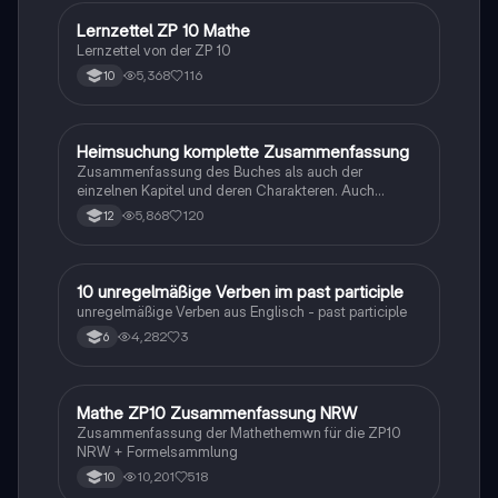
Lernzettel ZP 10 Mathe
Mathe
Lernzettel von der ZP 10
5,368
116
10
Heimsuchung komplette Zusammenfassung
Deutsch
Zusammenfassung des Buches als auch der
einzelnen Kapitel und deren Charakteren. Auch
tabellarisch. Im Unterricht ohne KI erstellt
5,868
120
12
1
10 unregelmäßige Verben im past participle
Englisch
unregelmäßige Verben aus Englisch - past participle
4,282
3
6
Mathe ZP10 Zusammenfassung NRW
Mathe
Zusammenfassung der Mathethemwn für die ZP10
NRW + Formelsammlung
10,201
518
10