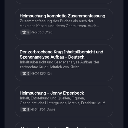
Heimsuchung komplette Zusammenfassung
Deutsch
Zusammenfassung des Buches als auch der
einzelnen Kapitel und deren Charakteren. Auch
tabellarisch. Im Unterricht ohne KI erstellt
5,868
120
12
Der zerbrochene Krug Inhaltsübersicht und
Deutsch
Szenenanalyse Aufbau - Deutsch
Q1/Q2/Abitur
Inhaltsübersicht und Szenenanalyse Aufbau “der
zerbrochne Krug” Heinrich von Kleist
7,412
124
12
Heimsuchung - Jenny Erpenbeck
Deutsch
Inhalt, Entstehung und Quellen, Figuren,
Geschichtliche Hintergründe, Motive, Erzählstruktur/-
stil
34,954
664
11