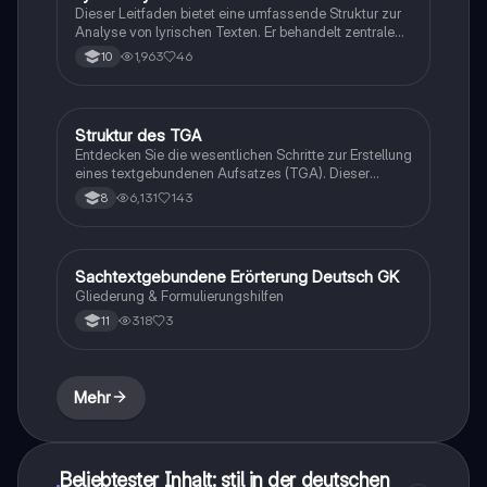
deutschen Literatur und alle, die ihre Fähigkeiten in
Dieser Leitfaden bietet eine umfassende Struktur zur
der Gedichtanalyse verbessern möchten.
Analyse von lyrischen Texten. Er behandelt zentrale
Aspekte wie Inhalt, Perspektive, Stilmittel und
1,963
46
10
persönliche Deutung. Ideal für Schüler, die sich auf
Prüfungen vorbereiten oder ihre Fähigkeiten in der
Gedichtanalyse verbessern möchten.
Struktur des TGA
Deutsch
Entdecken Sie die wesentlichen Schritte zur Erstellung
eines textgebundenen Aufsatzes (TGA). Dieser
Leitfaden umfasst die Aufgabenstellung, Textanalyse,
6,131
143
8
Inhaltszusammenfassung, Layoutuntersuchung und
die Überarbeitung des Aufsatzes. Ideal für Schüler,
die ihre Schreibfähigkeiten verbessern möchten.
Sachtextgebundene Erörterung Deutsch GK
Deutsch
Gliederung & Formulierungshilfen
318
3
11
Mehr
Beliebtester Inhalt: stil in der deutschen