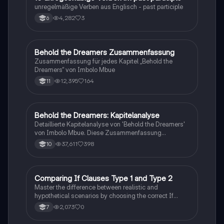
unregelmäßige Verben aus Englisch - past participle
4,282
3
6
Behold the Dreamers Zusammenfassung
Englisch
Zusammenfassung für jedes Kapitel „Behold the
Dreamers“ von Imbolo Mbue
12,395
164
11
Behold the Dreamers: Kapitelanalyse
Englisch
Detaillierte Kapitelanalyse von 'Behold the Dreamers'
von Imbolo Mbue. Diese Zusammenfassung
behandelt zentrale Themen wie den nigerianischen
37,611
398
10
Traum, gesellschaftliche Kontexte und die
Herausforderungen der Einwanderung. Ideal für
Studierende, die sich mit den komplexen Themen des
Romans auseinandersetzen möchten.
C
Comparing If Clauses Type 1 and Type 2
Englisch
Master the difference between realistic and
hypothetical scenarios by choosing the correct If
Clause type.
2,073
0
7