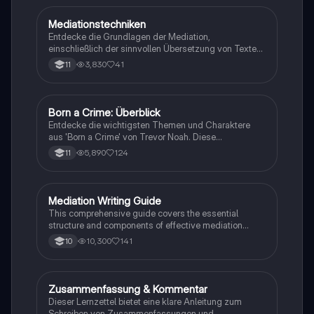
Mediationstechniken
Englisch
Entdecke die Grundlagen der Mediation,
einschließlich der sinnvollen Übersetzung von Texten
in verschiedene Formate wie E-Mails und
3,830
41
11
Konversationen. Lerne, wie du relevante Informationen
extrahierst und deine eigene Meinung einbringst.
Ideal für Kommunikationsstrategien und das
Schreiben von E-Mails.
Born a Crime: Überblick
Englisch
Entdecke die wichtigsten Themen und Charaktere
aus 'Born a Crime' von Trevor Noah. Diese
Zusammenfassung bietet einen tiefen Einblick in die
5,890
124
11
Erlebnisse während der Apartheid und die
Herausforderungen, die Trevor als farbiger Junge in
Südafrika meistern musste. Ideal für Schüler und
Studierende, die sich mit Rassentrennung und
Mediation Writing Guide
Englisch
persönlichen Geschichten auseinandersetzen
This comprehensive guide covers the essential
möchten.
structure and components of effective mediation
writing, including greetings, introductions, main parts,
10,300
141
10
and conclusions. Learn how to craft emails, blog
entries, reader letters, and speeches tailored to your
audience. Ideal for students looking to enhance their
English mediation skills.
Zusammenfassung & Kommentar
Englisch
Dieser Lernzettel bietet eine klare Anleitung zum
Schreiben von Zusammenfassungen und