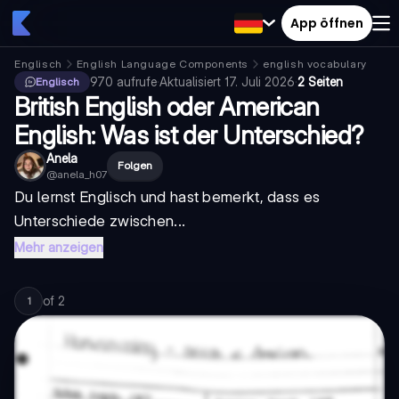
App öffnen
Englisch
English Language Components
english vocabulary
970
aufrufe
·
Aktualisiert
17. Juli 2026
·
2 Seiten
Englisch
British English oder American
English: Was ist der Unterschied?
Anela
Folgen
@
anela_h07
Du lernst Englisch und hast bemerkt, dass es
Unterschiede zwischen...
Mehr anzeigen
of
2
1