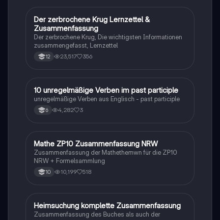
Der zerbrochene Krug Lernzettel &
Deutsch
Zusammenfassung
Der zerbrochene Krug, Die wichtigsten Informationen
zusammengefasst, Lernzettel
23,517
356
12
1
10 unregelmäßige Verben im past participle
Englisch
unregelmäßige Verben aus Englisch - past participle
4,282
3
6
Mathe ZP10 Zusammenfassung NRW
Mathe
Zusammenfassung der Mathethemwn für die ZP10
NRW + Formelsammlung
10,199
518
10
Heimsuchung komplette Zusammenfassung
Deutsch
Zusammenfassung des Buches als auch der