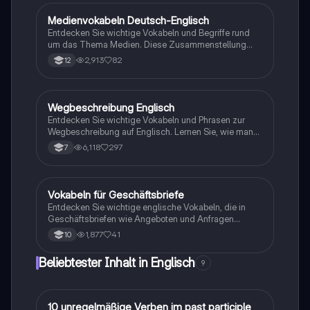
Themen: Schreibstil, Synonyme, Sprachapps, Hör-
und Leseverstehen.
Medienvokabeln Deutsch-Englisch
Englisch
Entdecken Sie wichtige Vokabeln und Begriffe rund
um das Thema Medien. Diese Zusammenstellung
bietet Synonyme und Erklärungen für zentrale
2,913
82
12
Konzepte wie Kommunikationskanäle, soziale Medien
und Medienkompetenz. Ideal für das Verständnis von
Medieninhalten und deren Einfluss. Typ: Vokabelliste.
Wegbeschreibung Englisch
Englisch
Entdecken Sie wichtige Vokabeln und Phrasen zur
Wegbeschreibung auf Englisch. Lernen Sie, wie man
nach dem Weg fragt und Anweisungen gibt,
6,118
297
7
einschließlich nützlicher Präpositionen und
Ortsangaben. Ideal für Sprachschüler und Reisende.
Vokabeln für Geschäftsbriefe
Englisch
Entdecken Sie wichtige englische Vokabeln, die in
Geschäftsbriefen wie Angeboten und Anfragen
verwendet werden. Diese Liste umfasst Begriffe zu
1,877
41
10
Lieferanten, Preisen, Rabatten und
Zahlungsbedingungen, die Ihnen helfen,
Beliebtester Inhalt in Englisch
9
professionelle Korrespondenz zu verfassen.
1
10 unregelmäßige Verben im past participle
Englisch