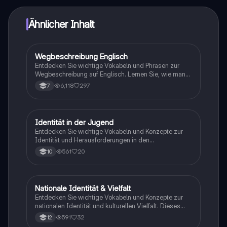
Ähnlicher Inhalt
Wegbeschreibung Englisch
Englisch
Entdecken Sie wichtige Vokabeln und Phrasen zur
Wegbeschreibung auf Englisch. Lernen Sie, wie man
nach dem Weg fragt und Anweisungen gibt,
6,118
297
7
einschließlich nützlicher Präpositionen und
Ortsangaben. Ideal für Sprachschüler und Reisende.
Identität in der Jugend
Englisch
Entdecken Sie wichtige Vokabeln und Konzepte zur
Identität und Herausforderungen in den
Teenagerjahren. Diese Übersicht behandelt Themen
561
20
10
wie Selbstbehauptung, Gruppendruck und die Suche
nach der eigenen Identität. Ideal für Schüler, die sich
mit den sozialen und persönlichen Aspekten des
Erwachsenwerdens auseinandersetzen. Typ:
Nationale Identität & Vielfalt
Englisch
Vokabelliste.
Entdecken Sie wichtige Vokabeln und Konzepte zur
nationalen Identität und kulturellen Vielfalt. Dieses
Material umfasst Begriffe wie Multikulturalismus,
591
32
12
ethnische Identität und Migration, um ein besseres