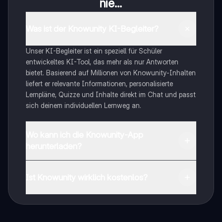
nie...
Was ist der Knowunity KI-Begleiter?
Unser KI-Begleiter ist ein speziell für Schüler
entwickeltes KI-Tool, das mehr als nur Antworten
bietet. Basierend auf Millionen von Knowunity-Inhalten
liefert er relevante Informationen, personalisierte
Lernpläne, Quizze und Inhalte direkt im Chat und passt
sich deinem individuellen Lernweg an.
Wo kann ich die Knowunity-App
herunterladen?
Du kannst die App im Google Play Store und im Apple
App Store herunterladen.
Ist Knowunity wirklich kostenlos?
Genau! Genieße kostenlosen Zugang zu Lerninhalten,
vernetze dich mit anderen Schülern und hol dir
sofortige Hilfe – alles direkt auf deinem Handy.