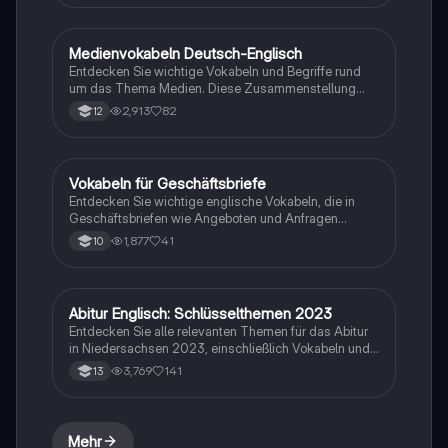
Verständnis für die Dynamik von Gesellschaften zu
fördern. Ideal für das Lernen und die Vorbereitung auf
Prüfungen.
Medienvokabeln Deutsch-Englisch
Englisch
Entdecken Sie wichtige Vokabeln und Begriffe rund
um das Thema Medien. Diese Zusammenstellung
bietet Synonyme und Erklärungen für zentrale
2,913
82
12
Konzepte wie Kommunikationskanäle, soziale Medien
und Medienkompetenz. Ideal für das Verständnis von
Medieninhalten und deren Einfluss. Typ: Vokabelliste.
Vokabeln für Geschäftsbriefe
Englisch
Entdecken Sie wichtige englische Vokabeln, die in
Geschäftsbriefen wie Angeboten und Anfragen
verwendet werden. Diese Liste umfasst Begriffe zu
1,877
41
10
Lieferanten, Preisen, Rabatten und
Zahlungsbedingungen, die Ihnen helfen,
professionelle Korrespondenz zu verfassen.
Abitur Englisch: Schlüsselthemen 2023
Englisch
Entdecken Sie alle relevanten Themen für das Abitur
in Niedersachsen 2023, einschließlich Vokabeln und
Konzepten zu Globalisierung, Identität, Apartheid und
3,769
141
13
mehr. Ideal für die Prüfungsvorbereitung und das
Verständnis komplexer gesellschaftlicher
Zusammenhänge.
Mehr