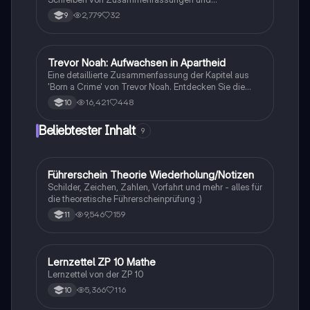
Kommentaren im Fach Englisch. Er umfasst die
2,779
32
9
Struktur, wichtige Hinweise und nützliche Vokabeln,
um prägnante und verständliche Texte zu erstellen.
Ideal für Schüler, die ihre Schreibfähigkeiten
verbessern möchten.
Trevor Noah: Aufwachsen in Apartheid
Englisch
Eine detaillierte Zusammenfassung der Kapitel aus
'Born a Crime' von Trevor Noah. Entdecken Sie die
Herausforderungen und Erfahrungen, die Trevor als
16,421
448
10
Kind einer gemischtrassigen Familie in Südafrika
während der Apartheid durchlebt hat. Diese
Beliebtester Inhalt
9
Zusammenfassung beleuchtet zentrale Themen wie
Rassismus, Armut und die Kraft der Bildung. Ideal für
Studierende, die sich mit den sozialen und
historischen Kontexten des Buches
Führerschein Theorie Wiederholung/Notizen
Lerntipps
auseinandersetzen möchten.
Schilder, Zeichen, Zahlen, Vorfahrt und mehr - alles für
die theoretische Führerscheinprüfung :)
9,546
159
11
Lernzettel ZP 10 Mathe
Mathe
Lernzettel von der ZP 10
5,366
116
10