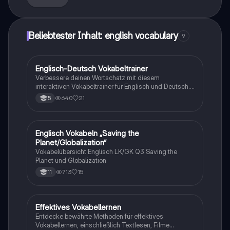
Beliebtester Inhalt: english vocabulary
9
Englisch-Deutsch Vokabeltrainer
Englisch
Verbessere deinen Wortschatz mit diesem
interaktiven Vokabeltrainer für Englisch und Deutsch.
Ideal für Lernende, die ihre Sprachkenntnisse
640
21
5
vertiefen möchten. Enthält wichtige Vokabeln und
Übungen zur Festigung des Gelernten.
Englisch Vokabeln „Saving the
Englisch
Planet/Globalization“
Vokabelübersicht Englisch LK/GK Q3 Saving the
Planet und Globalization
713
15
11
Effektives Vokabellernen
Englisch
Entdecke bewährte Methoden für effektives
Vokabellernen, einschließlich Textlesen, Filme