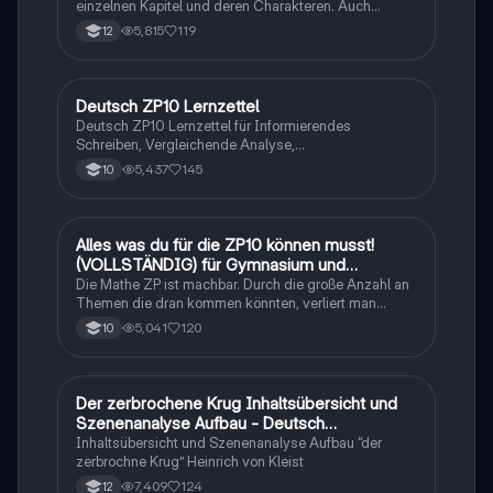
einzelnen Kapitel und deren Charakteren. Auch
tabellarisch. Im Unterricht ohne KI erstellt
5,815
119
12
Deutsch ZP10 Lernzettel
Deutsch
Deutsch ZP10 Lernzettel für Informierendes
Schreiben, Vergleichende Analyse,
Sachtexte/Roman/Gedicht..
5,437
145
10
Alles was du für die ZP10 können musst!
Mathe
(VOLLSTÄNDIG) für Gymnasium und
Realschule
Die Mathe ZP ist machbar. Durch die große Anzahl an
Themen die dran kommen könnten, verliert man
schnell den Überblick. Also habe ich von den kleinsten
5,041
120
10
Themen bis hin zu den größten alles
zusammengefasst <3.
Der zerbrochene Krug Inhaltsübersicht und
Deutsch
Szenenanalyse Aufbau - Deutsch
Q1/Q2/Abitur
Inhaltsübersicht und Szenenanalyse Aufbau “der
zerbrochne Krug” Heinrich von Kleist
7,409
124
12