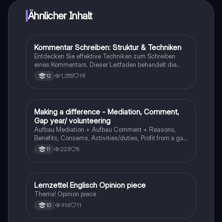
Ähnlicher Inhalt
Kommentar Schreiben: Struktur & Techniken
Englisch
Entdecken Sie effektive Techniken zum Schreiben
eines Kommentars. Dieser Leitfaden behandelt die
Struktur eines Meinungsartikels, einschließlich
1,255
19
12
Einleitung, Hauptargumente und Schlussfolgerung.
Erfahren Sie, wie Sie Ihre Meinung klar formulieren und
überzeugende Argumente präsentieren können. Ideal
für Schüler, die ihre Schreibfähigkeiten verbessern
Making a difference - Mediation, Comment,
Englisch
möchten.
Gap year/ volunteering
Aufbau Mediation + Aufbau Comment + Reasons,
Benefits, Conserns, Activities/duties, Profit from a gap
year und Cons of volunteering abroad
223
5
11
Lernzettel Englisch Opinion piece
Englisch
Thema! Opinion piece
916
11
10