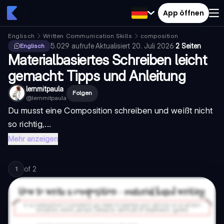
App öffnen
Englisch
Written Communication Skills
composition
5.029
aufrufe
·
Aktualisiert
20. Juli 2026
·
2 Seiten
Englisch
Materialbasiertes Schreiben leicht
gemacht: Tipps und Anleitung
lernmitpaula
Folgen
@
lernmitpaula
Du musst eine Composition schreiben und weißt nicht
so richtig,...
Mehr anzeigen
of
2
1