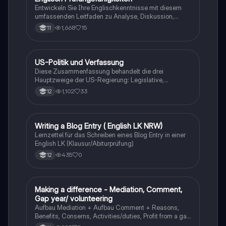
Entwickeln Sie Ihre Englischkenntnisse mit diesem
umfassenden Leitfaden zu Analyse, Diskussion,
Kommentar, Karikaturanalyse, kreatives Schreiben und
1,668
15
11
Mediation. Enthält Beispielaufgaben zur Vertiefung
Ihrer Fähigkeiten und zur optimalen Vorbereitung auf
Prüfungen.
US-Politik und Verfassung
Englisch
Diese Zusammenfassung behandelt die drei
Hauptzweige der US-Regierung: Legislative,
Exekutive und Judikative, sowie die Rolle der
1,102
33
12
Verfassung und der politischen Parteien. Erfahren Sie
mehr über das Wahlsystem, die Bill of Rights und die
Unterschiede zwischen den Demokraten und
Republikanern. Ideal für das Englisch-Abitur 2022.
Writing a Blog Entry ( English LK NRW)
Englisch
Themen: US-Verfassung, politische Parteien,
Lernzettel für das Schreiben eines Blog Entry in einer
Wahlsystem.
English LK (Klausur/Abiturprüfung)
435
0
12
Making a difference - Mediation, Comment,
Englisch
Gap year/ volunteering
Aufbau Mediation + Aufbau Comment + Reasons,
Benefits, Conserns, Activities/duties, Profit from a gap
year und Cons of volunteering abroad