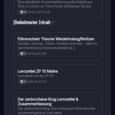
Eine detaillierte Zusammenfassung der Kapitel aus
'Born a Crime' von Trevor Noah. Entdecken Sie die
Herausforderungen und Erfahrungen, die Trevor als
16,421
448
10
Kind einer gemischtrassigen Familie in Südafrika
während der Apartheid durchlebt hat. Diese
Beliebtester Inhalt
9
Zusammenfassung beleuchtet zentrale Themen wie
Rassismus, Armut und die Kraft der Bildung. Ideal für
Studierende, die sich mit den sozialen und
historischen Kontexten des Buches
Führerschein Theorie Wiederholung/Notizen
Lerntipps
auseinandersetzen möchten.
Schilder, Zeichen, Zahlen, Vorfahrt und mehr - alles für
die theoretische Führerscheinprüfung :)
9,546
159
11
Lernzettel ZP 10 Mathe
Mathe
Lernzettel von der ZP 10
5,366
116
10
Der zerbrochene Krug Lernzettel &
Deutsch
Zusammenfassung
Der zerbrochene Krug, Die wichtigsten Informationen
zusammengefasst, Lernzettel