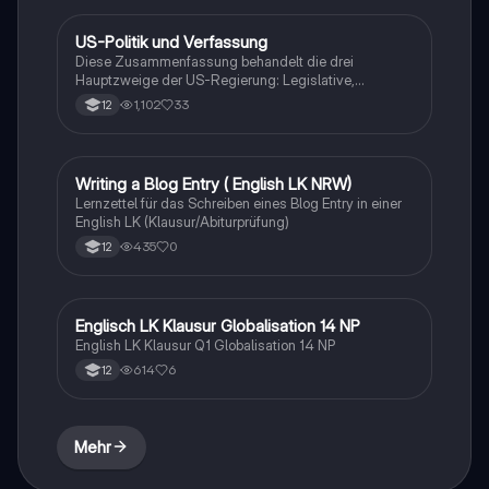
US-Politik und Verfassung
Englisch
Diese Zusammenfassung behandelt die drei
Hauptzweige der US-Regierung: Legislative,
Exekutive und Judikative, sowie die Rolle der
1,102
33
12
Verfassung und der politischen Parteien. Erfahren Sie
mehr über das Wahlsystem, die Bill of Rights und die
Unterschiede zwischen den Demokraten und
Republikanern. Ideal für das Englisch-Abitur 2022.
Writing a Blog Entry ( English LK NRW)
Englisch
Themen: US-Verfassung, politische Parteien,
Lernzettel für das Schreiben eines Blog Entry in einer
Wahlsystem.
English LK (Klausur/Abiturprüfung)
435
0
12
Englisch LK Klausur Globalisation 14 NP
Englisch
English LK Klausur Q1 Globalisation 14 NP
614
6
12
Mehr