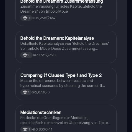
Behold the Dreamers Zusammenfassung
Englisch
Zusammenfassung für jedes Kapitel „Behold the
Dreamers“ von Imbolo Mbue
12,395
164
11
Behold the Dreamers: Kapitelanalyse
Englisch
Detaillierte Kapitelanalyse von 'Behold the Dreamers'
von Imbolo Mbue. Diese Zusammenfassung
behandelt zentrale Themen wie den nigerianischen
37,611
398
10
Traum, gesellschaftliche Kontexte und die
Herausforderungen der Einwanderung. Ideal für
Studierende, die sich mit den komplexen Themen des
Romans auseinandersetzen möchten.
C
Comparing If Clauses Type 1 and Type 2
Englisch
Master the difference between realistic and
hypothetical scenarios by choosing the correct If
Clause type.
2,073
0
7
Mediationstechniken
Englisch
Entdecke die Grundlagen der Mediation,
einschließlich der sinnvollen Übersetzung von Texten
in verschiedene Formate wie E-Mails und
3,830
41
11