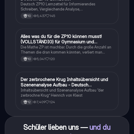
Deutsch ZP10 Lernzettel für Informierendes
Schreiben, Vergleichende Analyse,
Sachtexte/Roman/Gedicht..
5,437
145
10
Alles was du für die ZP10 können musst!
Mathe
(VOLLSTÄNDIG) für Gymnasium und
Realschule
Die Mathe ZP ist machbar. Durch die große Anzahl an
Themen die dran kommen könnten, verliert man
schnell den Überblick. Also habe ich von den kleinsten
5,041
120
10
Themen bis hin zu den größten alles
zusammengefasst <3.
Der zerbrochene Krug Inhaltsübersicht und
Deutsch
Szenenanalyse Aufbau - Deutsch
Q1/Q2/Abitur
Inhaltsübersicht und Szenenanalyse Aufbau “der
zerbrochne Krug” Heinrich von Kleist
7,409
124
12
Schüler lieben uns —
und du