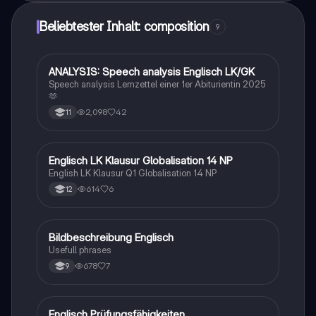
Beliebtester Inhalt: composition
9
ANALYSIS: Speech analysis Englisch LK/GK
Englisch
Speech analysis Lernzettel einer 1er Abiturientin 2025
🫶
2,098
42
11
Englisch LK Klausur Globalisation 14 NP
Englisch
English LK Klausur Q1 Globalisation 14 NP
614
6
12
Bildbeschreibung Englisch
Englisch
Usefull phrases
678
7
9
Englisch Prüfungsfähigkeiten
Englisch