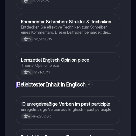
223
5
11
Kommentar Schreiben: Struktur & Techniken
Englisch
Entdecken Sie effektive Techniken zum Schreiben
eines Kommentars. Dieser Leitfaden behandelt die
Struktur eines Meinungsartikels, einschließlich
1,255
19
12
Einleitung, Hauptargumente und Schlussfolgerung.
Erfahren Sie, wie Sie Ihre Meinung klar formulieren und
überzeugende Argumente präsentieren können. Ideal
für Schüler, die ihre Schreibfähigkeiten verbessern
Lernzettel Englisch Opinion piece
Englisch
möchten.
Thema! Opinion piece
916
11
10
Beliebtester Inhalt in Englisch
9
1
10 unregelmäßige Verben im past participle
Englisch
unregelmäßige Verben aus Englisch - past participle
4,282
3
6