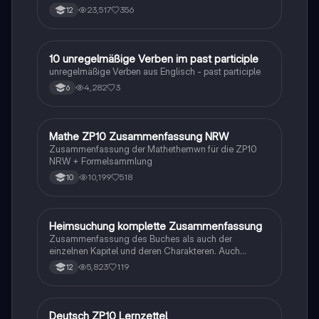
23,517
356
12
1
10 unregelmäßige Verben im past participle
Englisch
unregelmäßige Verben aus Englisch - past participle
4,282
3
6
Mathe ZP10 Zusammenfassung NRW
Mathe
Zusammenfassung der Mathethemwn für die ZP10
NRW + Formelsammlung
10,199
518
10
Heimsuchung komplette Zusammenfassung
Deutsch
Zusammenfassung des Buches als auch der
einzelnen Kapitel und deren Charakteren. Auch
tabellarisch. Im Unterricht ohne KI erstellt
5,823
119
12
Deutsch ZP10 Lernzettel
Deutsch