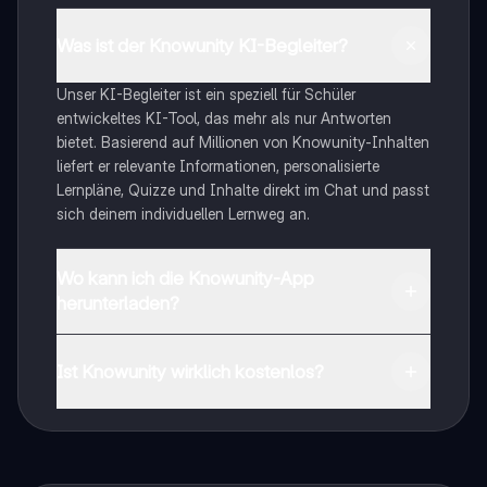
Was ist der Knowunity KI-Begleiter?
Unser KI-Begleiter ist ein speziell für Schüler
entwickeltes KI-Tool, das mehr als nur Antworten
bietet. Basierend auf Millionen von Knowunity-Inhalten
liefert er relevante Informationen, personalisierte
Lernpläne, Quizze und Inhalte direkt im Chat und passt
sich deinem individuellen Lernweg an.
Wo kann ich die Knowunity-App
herunterladen?
Du kannst die App im Google Play Store und im Apple
App Store herunterladen.
Ist Knowunity wirklich kostenlos?
Genau! Genieße kostenlosen Zugang zu Lerninhalten,
vernetze dich mit anderen Schülern und hol dir
sofortige Hilfe – alles direkt auf deinem Handy.