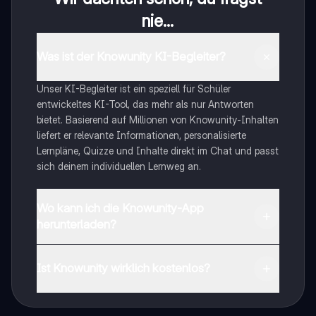
nie...
Was ist der Knowunity KI-Begleiter?
Unser KI-Begleiter ist ein speziell für Schüler
entwickeltes KI-Tool, das mehr als nur Antworten
bietet. Basierend auf Millionen von Knowunity-Inhalten
liefert er relevante Informationen, personalisierte
Lernpläne, Quizze und Inhalte direkt im Chat und passt
sich deinem individuellen Lernweg an.
Wo kann ich die Knowunity-App
herunterladen?
Du kannst die App im Google Play Store und im Apple
App Store herunterladen.
Ist Knowunity wirklich kostenlos?
Genau! Genieße kostenlosen Zugang zu Lerninhalten,
vernetze dich mit anderen Schülern und hol dir