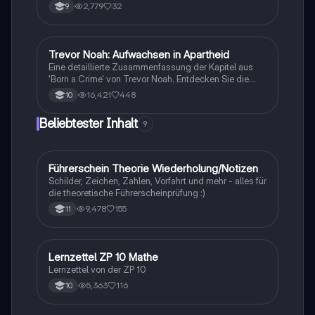
Kommentaren im Fach Englisch. Er umfasst die
2,779
32
9
Struktur, wichtige Hinweise und nützliche Vokabeln,
um prägnante und verständliche Texte zu erstellen.
Ideal für Schüler, die ihre Schreibfähigkeiten
verbessern möchten.
Trevor Noah: Aufwachsen in Apartheid
Englisch
Eine detaillierte Zusammenfassung der Kapitel aus
'Born a Crime' von Trevor Noah. Entdecken Sie die
Herausforderungen und Erfahrungen, die Trevor als
16,421
448
10
Kind einer gemischtrassigen Familie in Südafrika
während der Apartheid durchlebt hat. Diese
Beliebtester Inhalt
9
Zusammenfassung beleuchtet zentrale Themen wie
Rassismus, Armut und die Kraft der Bildung. Ideal für
Studierende, die sich mit den sozialen und
historischen Kontexten des Buches
Führerschein Theorie Wiederholung/Notizen
Lerntipps
auseinandersetzen möchten.
Schilder, Zeichen, Zahlen, Vorfahrt und mehr - alles für
die theoretische Führerscheinprüfung :)
9,478
155
11
Lernzettel ZP 10 Mathe
Mathe
Lernzettel von der ZP 10
5,363
116
10