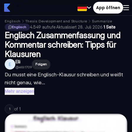
App öffnen
Englisch
Thesis Development and Structure
Summarize
4.549
aufrufe
·
Aktualisiert
28. Juli 2026
·
1 Seite
Englisch
Englisch Zusammenfassung und
Kommentar schreiben: Tipps für
Klausuren
Elli
E
Folgen
@
ellli1709
Du musst eine Englisch-Klausur schreiben und weißt
nicht genau, wie...
Mehr anzeigen
of
1
1