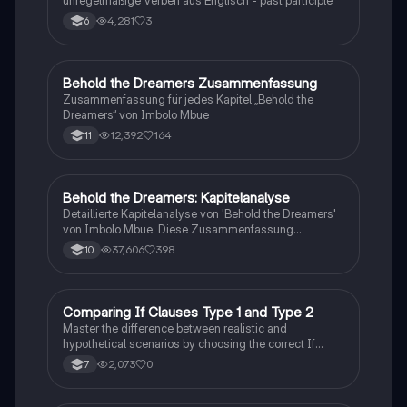
4,281
3
6
Behold the Dreamers Zusammenfassung
Englisch
Zusammenfassung für jedes Kapitel „Behold the
Dreamers“ von Imbolo Mbue
12,392
164
11
Behold the Dreamers: Kapitelanalyse
Englisch
Detaillierte Kapitelanalyse von 'Behold the Dreamers'
von Imbolo Mbue. Diese Zusammenfassung
behandelt zentrale Themen wie den nigerianischen
37,606
398
10
Traum, gesellschaftliche Kontexte und die
Herausforderungen der Einwanderung. Ideal für
Studierende, die sich mit den komplexen Themen des
Romans auseinandersetzen möchten.
C
Comparing If Clauses Type 1 and Type 2
Englisch
Master the difference between realistic and
hypothetical scenarios by choosing the correct If
Clause type.
2,073
0
7