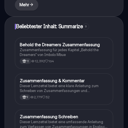
verbessern möchten.
Mehr
Beliebtester Inhalt: Summarize
9
Behold the Dreamers Zusammenfassung
Englisch
Zusammenfassung für jedes Kapitel „Behold the
Dreamers“ von Imbolo Mbue
12,392
164
11
Zusammenfassung & Kommentar
Englisch
Dieser Lernzettel bietet eine klare Anleitung zum
Schreiben von Zusammenfassungen und
Kommentaren im Fach Englisch. Er umfasst die
2,779
32
9
Struktur, wichtige Hinweise und nützliche Vokabeln,
um prägnante und verständliche Texte zu erstellen.
Ideal für Schüler, die ihre Schreibfähigkeiten
verbessern möchten.
Zusammenfassung Schreiben
Englisch
Dieser Lernzettel bietet eine umfassende Anleitung
zum Verfassen von Zusammenfassungen in Englisch.