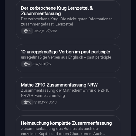
Der zerbrochene Krug Lernzettel &
Deutsch
Zusammenfassung
Der zerbrochene Krug, Die wichtigsten Informationen
zusammengefasst, Lernzettel
23,517
356
12
1
10 unregelmäßige Verben im past participle
Englisch
unregelmäßige Verben aus Englisch - past participle
4,281
3
6
Mathe ZP10 Zusammenfassung NRW
Mathe
Zusammenfassung der Mathethemwn für die ZP10
NRW + Formelsammlung
10,199
518
10
Heimsuchung komplette Zusammenfassung
Deutsch
Zusammenfassung des Buches als auch der
einzelnen Kapitel und deren Charakteren. Auch