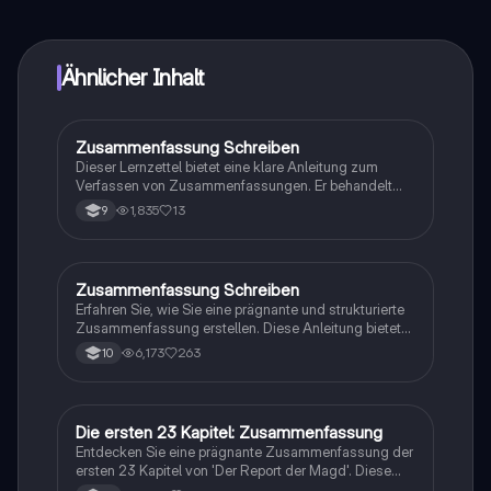
sofortige Hilfe – alles direkt auf deinem Handy.
Ähnlicher Inhalt
Zusammenfassung Schreiben
Englisch
Dieser Lernzettel bietet eine klare Anleitung zum
Verfassen von Zusammenfassungen. Er behandelt
wichtige Aspekte wie die Struktur, die Verwendung
1,835
13
9
der Gegenwartsform und die Vermeidung
persönlicher Meinungen. Ideal für Studierende, die
ihre Fähigkeiten in der Textzusammenfassung
verbessern möchten.
Zusammenfassung Schreiben
Englisch
Erfahren Sie, wie Sie eine prägnante und strukturierte
Zusammenfassung erstellen. Diese Anleitung bietet
Tipps zur Analyse von Texten, zur Identifizierung von
6,173
263
10
Sinnabschnitten und zur Verwendung nützlicher
Phrasen. Ideal für Schüler, die ihre
Zusammenfassungsfähigkeiten verbessern möchten.
Die ersten 23 Kapitel: Zusammenfassung
Englisch
Entdecken Sie eine prägnante Zusammenfassung der
ersten 23 Kapitel von 'Der Report der Magd'. Diese
Übersicht behandelt zentrale Themen, Charaktere und