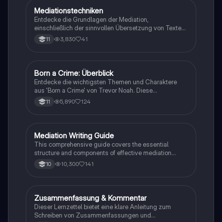
Mediationstechniken
Englisch
Entdecke die Grundlagen der Mediation,
einschließlich der sinnvollen Übersetzung von Texten
in verschiedene Formate wie E-Mails und
3,830
41
11
Konversationen. Lerne, wie du relevante Informationen
extrahierst und deine eigene Meinung einbringst.
Ideal für Kommunikationsstrategien und das
Schreiben von E-Mails.
Born a Crime: Überblick
Englisch
Entdecke die wichtigsten Themen und Charaktere
aus 'Born a Crime' von Trevor Noah. Diese
Zusammenfassung bietet einen tiefen Einblick in die
5,890
124
11
Erlebnisse während der Apartheid und die
Herausforderungen, die Trevor als farbiger Junge in
Südafrika meistern musste. Ideal für Schüler und
Studierende, die sich mit Rassentrennung und
Mediation Writing Guide
Englisch
persönlichen Geschichten auseinandersetzen
This comprehensive guide covers the essential
möchten.
structure and components of effective mediation
writing, including greetings, introductions, main parts,
10,300
141
10
and conclusions. Learn how to craft emails, blog
entries, reader letters, and speeches tailored to your
audience. Ideal for students looking to enhance their
English mediation skills.
Zusammenfassung & Kommentar
Englisch
Dieser Lernzettel bietet eine klare Anleitung zum
Schreiben von Zusammenfassungen und