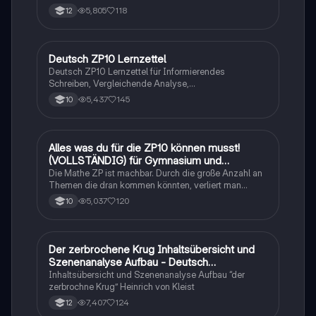
tabellarisch. Im Unterricht ohne KI erstellt
5,805
118
12
Deutsch ZP10 Lernzettel
Deutsch
Deutsch ZP10 Lernzettel für Informierendes
Schreiben, Vergleichende Analyse,
Sachtexte/Roman/Gedicht..
5,437
145
10
Alles was du für die ZP10 können musst!
Mathe
(VOLLSTÄNDIG) für Gymnasium und
Realschule
Die Mathe ZP ist machbar. Durch die große Anzahl an
Themen die dran kommen könnten, verliert man
schnell den Überblick. Also habe ich von den kleinsten
5,037
120
10
Themen bis hin zu den größten alles
zusammengefasst <3.
Der zerbrochene Krug Inhaltsübersicht und
Deutsch
Szenenanalyse Aufbau - Deutsch
Q1/Q2/Abitur
Inhaltsübersicht und Szenenanalyse Aufbau “der
zerbrochne Krug” Heinrich von Kleist
7,407
124
12