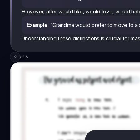
However, after would like, would love, would hate, 
Example
: "Grandma would prefer to move to a sm
Understanding these distinctions is crucial for ma
of
3
2