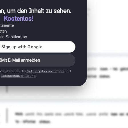
n, um den Inhalt zu sehen
.
Kostenlos!
okumente
oten
onen Schülern an
Mit E-Mail anmelden
zeptierst du die
Nutzungsbedingungen
und
Datenschutzerklärung