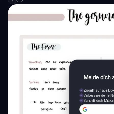
of
3
1
Melde dich a
Zugriff auf alle D
Verbessere deine N
Schließ dich Milli