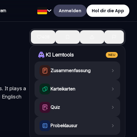
Anmelden
Hol dir die App
tern
408
KI Lerntools
NEU
Zusammenfassung
. It plays a
Karteikarten
 Englisch
Quiz
Probeklausur