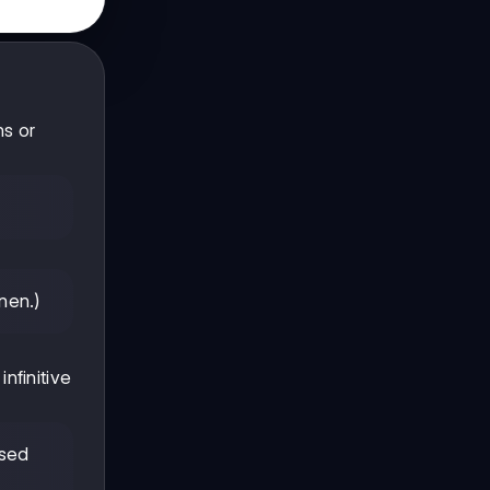
ns or
nen.)
nfinitive
used