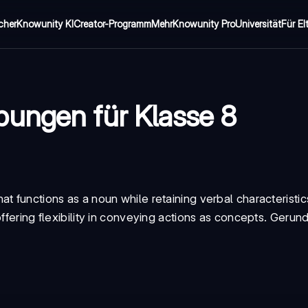
cher
Knowunity KI
Creator-Programm
Mehr
Knowunity Pro
Universität
Für El
bungen für Klasse 8
hat functions as a noun while retaining verbal characteristics
ffering flexibility in conveying actions as concepts.
Gerund