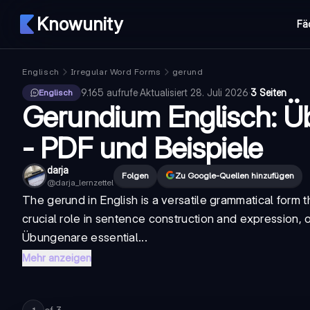
Knowunity
Fä
Englisch
Irregular Word Forms
gerund
9.165
aufrufe
·
Aktualisiert
28. Juli 2026
·
3 Seiten
Englisch
Gerundium Englisch: Ü
- PDF und Beispiele
darja
Folgen
Zu Google-Quellen hinzufügen
@
darja_lernzettel
The
gerund
in English is a versatile grammatical form t
crucial role in sentence construction and expression, o
Übungen
are essential...
Mehr anzeigen