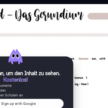
n, um den Inhalt zu sehen
.
Kostenlos!
okumente
oten
onen Schülern an