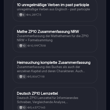
1
10 unregelmäßige Verben im past participle
Englisch
unregelmäßige Verben aus Englisch - past participle
4,281
3
6
Mathe ZP10 Zusammenfassung NRW
Mathe
Zusammenfassung der Mathethemwn für die ZP10
NRW + Formelsammlung
10,199
518
10
Heimsuchung komplette Zusammenfassung
Deutsch
Zusammenfassung des Buches als auch der
einzelnen Kapitel und deren Charakteren. Auch
tabellarisch. Im Unterricht ohne KI erstellt
5,806
118
12
Deutsch ZP10 Lernzettel
Deutsch
Deutsch ZP10 Lernzettel für Informierendes
Schreiben, Vergleichende Analyse,
Sachtexte/Roman/Gedicht..
5,437
145
10