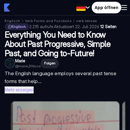
App öffnen
Englisch
Verb Forms and Functions
verb tenses
2.215
aufrufe
·
Aktualisiert
22. Juli 2026
·
12 Seiten
Englisch
Everything You Need to Know
About Past Progressive, Simple
Past, and Going to-Future!
Marie
Folgen
@
marie_57dcce
The English language employs several past tense
forms that help...
Mehr anzeigen