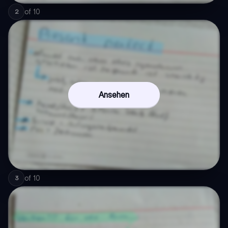
of
10
2
Ansehen
of
10
3