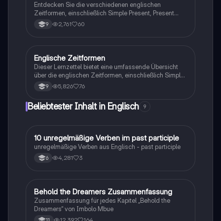
möchten.
Entdecken Sie die verschiedenen englischen
Zeitformen, einschließlich Simple Present, Present
Progressive, Simple Past und mehr. Diese Übersicht
2,761
60
9
bietet klare Beispiele, Anwendungen und Signalwörter
für jede Zeitform, um Ihr Verständnis der englischen
Grammatik zu vertiefen. Ideal für Schüler, die ihre
Kenntnisse in der englischen Sprache verbessern
Englische Zeitformen
Englisch
möchten.
Dieser Lernzettel bietet eine umfassende Übersicht
über die englischen Zeitformen, einschließlich Simple
Past, Past Progressive, Present Perfect und Future
5,826
76
9
Tenses. Er enthält wichtige Signalwörter, die Bildung
der Zeitformen und Beispiele zur Veranschaulichung.
Beliebtester Inhalt in Englisch
9
Ideal für Schüler, die ihre Kenntnisse der englischen
Grammatik vertiefen möchten.
1
10 unregelmäßige Verben im past participle
Englisch
unregelmäßige Verben aus Englisch - past participle
4,281
3
6
Behold the Dreamers Zusammenfassung
Englisch
Zusammenfassung für jedes Kapitel „Behold the
Dreamers“ von Imbolo Mbue
12,392
164
11