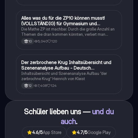
Alles was du für die ZP10 können musst!
Mathe
(VOLLSTÄNDIG) für Gymnasium und
Realschule
Die Mathe ZP ist machbar. Durch die große Anzahl an
Themen die dran kommen könnten, verliert man
schnell den Überblick. Also habe ich von den kleinsten
5,040
120
10
Themen bis hin zu den größten alles
zusammengefasst <3.
Der zerbrochene Krug Inhaltsübersicht und
Deutsch
Szenenanalyse Aufbau - Deutsch
Q1/Q2/Abitur
Inhaltsübersicht und Szenenanalyse Aufbau “der
zerbrochne Krug” Heinrich von Kleist
7,408
124
12
Schüler lieben uns —
und du
auch
.
4.6
/5
App Store
4.7
/5
Google Play