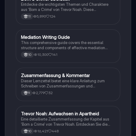
Entdecke die wichtigsten Themen und Charaktere
aus 'Born a Crime' von Trevor Noah. Diese
Zusammenfassung bietet einen tiefen Einblick in die
5,890
124
11
Erlebnisse während der Apartheid und die
Herausforderungen, die Trevor als farbiger Junge in
Südafrika meistern musste. Ideal für Schüler und
Studierende, die sich mit Rassentrennung und
Mediation Writing Guide
Englisch
persönlichen Geschichten auseinandersetzen
This comprehensive guide covers the essential
möchten.
structure and components of effective mediation
writing, including greetings, introductions, main parts,
10,300
141
10
and conclusions. Learn how to craft emails, blog
entries, reader letters, and speeches tailored to your
audience. Ideal for students looking to enhance their
English mediation skills.
Zusammenfassung & Kommentar
Englisch
Dieser Lernzettel bietet eine klare Anleitung zum
Schreiben von Zusammenfassungen und
Kommentaren im Fach Englisch. Er umfasst die
2,779
32
9
Struktur, wichtige Hinweise und nützliche Vokabeln,
um prägnante und verständliche Texte zu erstellen.
Ideal für Schüler, die ihre Schreibfähigkeiten
verbessern möchten.
Trevor Noah: Aufwachsen in Apartheid
Englisch
Eine detaillierte Zusammenfassung der Kapitel aus
'Born a Crime' von Trevor Noah. Entdecken Sie die
Herausforderungen und Erfahrungen, die Trevor als
16,421
448
10
Kind einer gemischtrassigen Familie in Südafrika