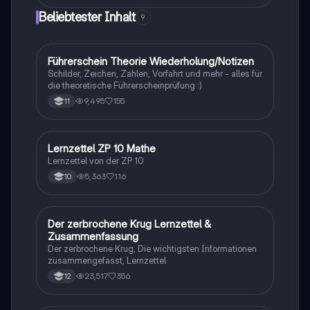
während der Apartheid durchlebt hat. Diese
Beliebtester Inhalt
9
Zusammenfassung beleuchtet zentrale Themen wie
Rassismus, Armut und die Kraft der Bildung. Ideal für
Studierende, die sich mit den sozialen und
historischen Kontexten des Buches
Führerschein Theorie Wiederholung/Notizen
Lerntipps
auseinandersetzen möchten.
Schilder, Zeichen, Zahlen, Vorfahrt und mehr - alles für
die theoretische Führerscheinprüfung :)
9,495
155
11
Lernzettel ZP 10 Mathe
Mathe
Lernzettel von der ZP 10
5,363
116
10
Der zerbrochene Krug Lernzettel &
Deutsch
Zusammenfassung
Der zerbrochene Krug, Die wichtigsten Informationen
zusammengefasst, Lernzettel
23,517
356
12