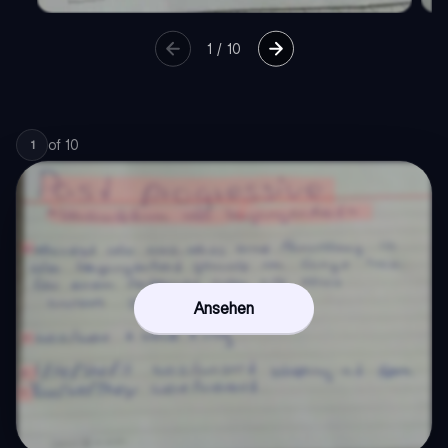
1
/
10
of
10
1
Ansehen