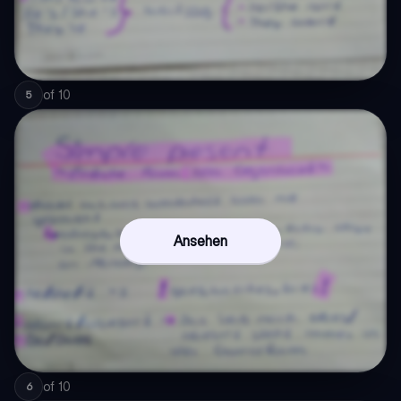
of
10
5
Ansehen
of
10
6