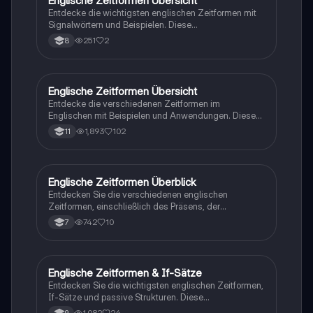
Englische Zeitformen Übersicht
Englisch
Entdecke die wichtigsten englischen Zeitformen mit
Signalwörtern und Beispielen. Diese
Zusammenfassung behandelt Präsens,
251
2
8
Vergangenheit und Zukunft, einschließlich Present
Perfect, Past Progressive und Future Tenses. Ideal für
das Lernen und Verstehen der englischen Grammatik.
Englische Zeitformen Übersicht
Englisch
Entdecke die verschiedenen Zeitformen im
Englischen mit Beispielen und Anwendungen. Diese
Übersicht behandelt die wichtigsten Zeitformen wie
1,893
102
11
Präsens, Präteritum, Perfekt, und Futur, einschließlich
ihrer Verwendung und Signalworte. Ideal für
Studierende, die ihre Kenntnisse der englischen
Grammatik vertiefen möchten.
Englische Zeitformen Überblick
Englisch
Entdecken Sie die verschiedenen englischen
Zeitformen, einschließlich des Präsens, der
Vergangenheit und der Zukunft. Diese
742
10
7
Zusammenfassung behandelt die Verwendung des
einfachen Präsens, des Perfekts, des
Plusquamperfekts und der progressiven Formen.
Ideal für Studierende, die ihre Grammatikkenntnisse
Englische Zeitformen & If-Sätze
Englisch
vertiefen möchten.
Entdecken Sie die wichtigsten englischen Zeitformen,
If-Sätze und passive Strukturen. Diese
Zusammenfassung behandelt die Verwendung von
1,082
26