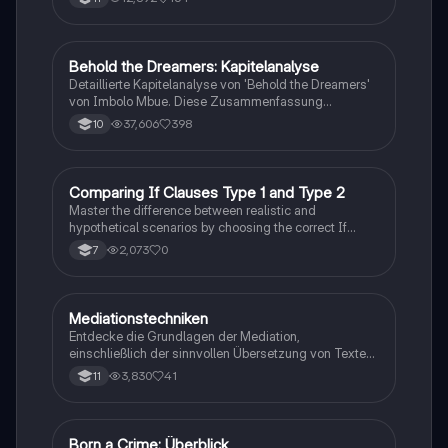
Behold the Dreamers: Kapitelanalyse
Englisch
Detaillierte Kapitelanalyse von 'Behold the Dreamers'
von Imbolo Mbue. Diese Zusammenfassung
behandelt zentrale Themen wie den nigerianischen
37,606
398
10
Traum, gesellschaftliche Kontexte und die
Herausforderungen der Einwanderung. Ideal für
Studierende, die sich mit den komplexen Themen des
Romans auseinandersetzen möchten.
C
Comparing If Clauses Type 1 and Type 2
Englisch
Master the difference between realistic and
hypothetical scenarios by choosing the correct If
Clause type.
2,073
0
7
Mediationstechniken
Englisch
Entdecke die Grundlagen der Mediation,
einschließlich der sinnvollen Übersetzung von Texten
in verschiedene Formate wie E-Mails und
3,830
41
11
Konversationen. Lerne, wie du relevante Informationen
extrahierst und deine eigene Meinung einbringst.
Ideal für Kommunikationsstrategien und das
Schreiben von E-Mails.
Born a Crime: Überblick
Englisch