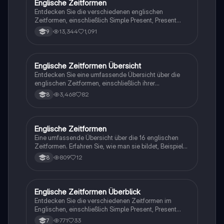
Englische Zeitformen
Englisch
Entdecken Sie die verschiedenen englischen
Zeitformen, einschließlich Simple Present, Present
Progressive, Simple Past und Future Tenses. Diese
13,344
1,091
9
Übersicht bietet klare Erklärungen, Beispiele und
Signalwörter, um das Verständnis der Verbformen zu
erleichtern. Ideal für Schüler, die ihre Kenntnisse in der
englischen Grammatik vertiefen möchten.
Englische Zeitformen Übersicht
Englisch
Entdecken Sie eine umfassende Übersicht über die
englischen Zeitformen, einschließlich ihrer
Verwendung, Bildung, Beispiele und Signalwörter.
3,468
82
8
Diese Zusammenfassung behandelt das Simple
Present, Present Progressive, Simple Past, Present
Perfect und mehr, um Ihnen zu helfen, die Zeitformen
effektiv zu verstehen und anzuwenden.
Englische Zeitformen
Englisch
Eine umfassende Übersicht über die 16 englischen
Zeitformen. Erfahren Sie, wie man sie bildet, Beispiele
für jede Zeitform und deren Verwendung. Ideal für
809
12
8
Studierende, die ihre Grammatikkenntnisse
verbessern möchten.
Englische Zeitformen Überblick
Englisch
Entdecken Sie die verschiedenen Zeitformen im
Englischen, einschließlich Simple Present, Present
Progressive, Simple Past, Present Perfect, Past Perfect,
771
33
7