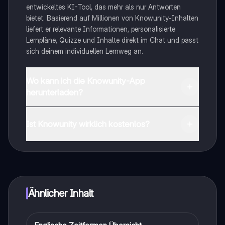
entwickeltes KI-Tool, das mehr als nur Antworten
bietet. Basierend auf Millionen von Knowunity-Inhalten
liefert er relevante Informationen, personalisierte
Lernpläne, Quizze und Inhalte direkt im Chat und passt
sich deinem individuellen Lernweg an.
Wo kann ich die Knowunity-App
herunterladen?
Du kannst die App im Google Play Store und im Apple
App Store herunterladen.
Ist Knowunity wirklich kostenlos?
Genau! Genieße kostenlosen Zugang zu Lerninhalten,
vernetze dich mit anderen Schülern und hol dir
sofortige Hilfe – alles direkt auf deinem Handy.
Ähnlicher Inhalt