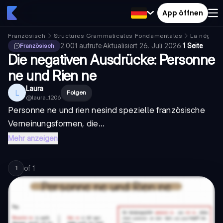
App öffnen
Französisch
Structures Grammaticales Fondamentales
La négatio
2.001
aufrufe
·
Aktualisiert
26. Juli 2026
·
1 Seite
Französisch
Die negativen Ausdrücke: Personne
ne und Rien ne
Laura
L
Folgen
@
laura_1206
Personne ne
und
rien ne
sind spezielle französische
Verneinungsformen, die...
Mehr anzeigen
of
1
1