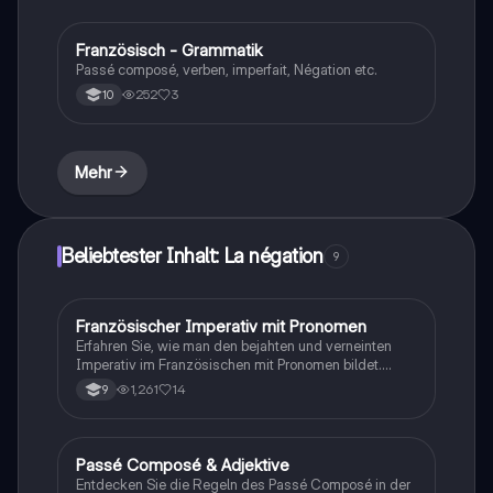
Französisch - Grammatik
Französisch
Passé composé, verben, imperfait, Négation etc.
252
3
10
Mehr
Beliebtester Inhalt: La négation
9
Französischer Imperativ mit Pronomen
Französisch
Erfahren Sie, wie man den bejahten und verneinten
Imperativ im Französischen mit Pronomen bildet.
Diese Zusammenfassung bietet klare Beispiele und
1,261
14
9
Erklärungen, um das Verständnis zu erleichtern.
Passé Composé & Adjektive
Französisch
Entdecken Sie die Regeln des Passé Composé in der