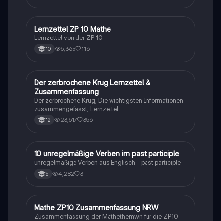
Lernzettel ZP 10 Mathe
Mathe
Lernzettel von der ZP 10
5,366
116
10
Der zerbrochene Krug Lernzettel &
Deutsch
Zusammenfassung
Der zerbrochene Krug, Die wichtigsten Informationen
zusammengefasst, Lernzettel
23,517
356
12
1
10 unregelmäßige Verben im past participle
Englisch
unregelmäßige Verben aus Englisch - past participle
4,282
3
6
Mathe ZP10 Zusammenfassung NRW
Mathe
Zusammenfassung der Mathethemwn für die ZP10