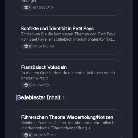
Übungen
1,066
10
7
Konflikte und Identität in Petit Pays
Französisch
Entdecken Sie die komplexen Themen von 'Petit Pays'
von Gael Faye, einschließlich internationaler Konflikte,
politischer Instabilität und persönlicher Identität.
7,415
68
12
Diese Zusammenfassung beleuchtet die
Herausforderungen, die Gaby und seine Familie
während des Bürgerkriegs im Burundi erleben, und
reflektiert die Auswirkungen auf ihr Leben und ihre
F
Französisch Vokabeln
Französisch
Beziehungen. Ideal für Studierende, die sich mit
In diesem Quiz findest du die ersten Vokabeln die du
Konfliktanalyse und Sicherheitspolitik beschäftigen.
kriegen wirst.☺
1,516
2
5
Beliebtester Inhalt
9
Führerschein Theorie Wiederholung/Notizen
Lerntipps
Schilder, Zeichen, Zahlen, Vorfahrt und mehr - alles für
die theoretische Führerscheinprüfung :)
9,529
158
11