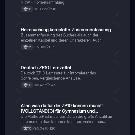
NRW + Formelsammlung
10,199
518
10
Heimsuchung komplette Zusammenfassung
Deutsch
Zusammenfassung des Buches als auch der
einzelnen Kapitel und deren Charakteren. Auch
tabellarisch. Im Unterricht ohne KI erstellt
5,815
119
12
Deutsch ZP10 Lernzettel
Deutsch
Deutsch ZP10 Lernzettel für Informierendes
Schreiben, Vergleichende Analyse,
Sachtexte/Roman/Gedicht..
5,437
145
10
Alles was du für die ZP10 können musst!
Mathe
(VOLLSTÄNDIG) für Gymnasium und
Realschule
Die Mathe ZP ist machbar. Durch die große Anzahl an
Themen die dran kommen könnten, verliert man
schnell den Überblick. Also habe ich von den kleinsten
5,041
120
10
Themen bis hin zu den größten alles