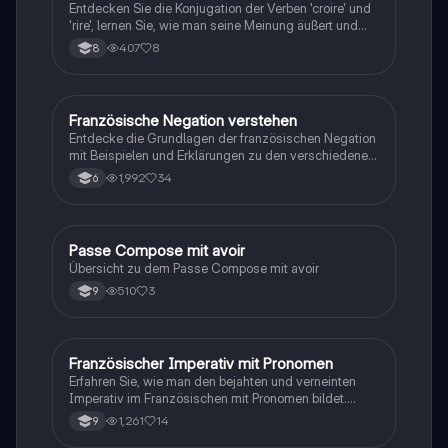
Entdecken Sie die Konjugation der Verben 'croire' und
'rire', lernen Sie, wie man seine Meinung äußert und
über Urlaubsaktivitäten spricht. Diese
407
8
8
Zusammenfassung behandelt auch die negative Form
im Französischen sowie die Verwendung von 'savoir'
und 'pouvoir'. Ideal für Schüler der Klasse 8, die ihre
Französischkenntnisse vertiefen möchten.
Französische Negation verstehen
Französisch
Entdecke die Grundlagen der französischen Negation
mit Beispielen und Erklärungen zu den verschiedenen
Formen wie 'ne... pas', 'ne... plus' und 'ne... personne'.
1,992
34
6
Ideal für Schüler, die ihre Kenntnisse in der
französischen Grammatik vertiefen möchten. Diese
Zusammenfassung bietet klare Beispiele und hilft dir,
die Anwendung der Negation im Französischen zu
Passe Compose mit avoir
Französisch
meistern.
Übersicht zu dem Passe Compose mit avoir
510
3
9
Französischer Imperativ mit Pronomen
Französisch
Erfahren Sie, wie man den bejahten und verneinten
Imperativ im Französischen mit Pronomen bildet.
Diese Zusammenfassung bietet klare Beispiele und
1,261
14
9
Erklärungen, um das Verständnis zu erleichtern.