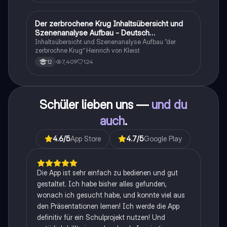
zusammengefasst <3.
Der zerbrochene Krug Inhaltsübersicht und
Deutsch
Szenenanalyse Aufbau - Deutsch
Q1/Q2/Abitur
Inhaltsübersicht und Szenenanalyse Aufbau “der
zerbrochne Krug” Heinrich von Kleist
7,409
124
12
Schüler lieben uns —
und du
auch
.
4.6
/5
App Store
4.7
/5
Google Play
Die App ist sehr einfach zu bedienen und gut
gestaltet. Ich habe bisher alles gefunden,
wonach ich gesucht habe, und konnte viel aus
den Präsentationen lernen! Ich werde die App
definitiv für ein Schulprojekt nutzen! Und