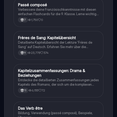
Schreiben von E-Mails.
P
Passé composé
Französisch
Verbessere deine Französischkenntnisse mit diesen
einfachen Flashcards für die 9. Klasse. Lerne wichtige
Konzepte spielerisch!
1,750
0
7
Frères de Sang: Kapitelübersicht
Französisch
Detaillierte Kapitelübersicht der Lektüre 'Frères de
Sang' auf Deutsch. Erfahren Sie mehr über die
dramatischen Ereignisse, die Brice und seine Familie
23,778
374
9
betreffen, sowie die Ermittlungen von Martin zur
Aufklärung der Unschuld seines Bruders. Ideal für
Schüler und Studierende, die sich auf Prüfungen
vorbereiten oder die Handlung besser verstehen
Kapitelzusammenfassungen: Drama &
Französisch
möchten.
Beziehungen
Entdecke die detaillierten Zusammenfassungen jedes
Kapitels des Romans, der sich um die komplexen
Beziehungen und Konflikte zwischen Sacha, Jade,
6,155
72
11
Léo und Solal dreht. Diese Zusammenfassungen
bieten Einblicke in die Dynamik der Charaktere und
die Herausforderungen, die sie in der Welt der
sozialen Medien und der Jugendliebe erleben. Ideal
D
Das Verb être
Französisch
für Schüler, die die Handlung und die
Bildung, Verwendung (passé composé), Beispiele,
Charakterentwicklungen besser verstehen möchten.