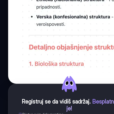
Registruj se da vidiš sadržaj
.
Besplat
je!