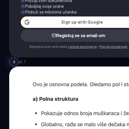
Pristup svim dokumentima
Poboljšaj svoje ocene
Pridruži se milionima učenika
Registruj se sa email-om
Registracijom prihvataš
Uslove korišćenja
i
Pravila privatnosti
of
7
2