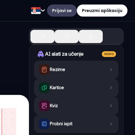
Prijavi se
Preuzmi aplikaciju
9
AI alati za učenje
NOVO
Rezime
Kartice
Kviz
Probni ispit