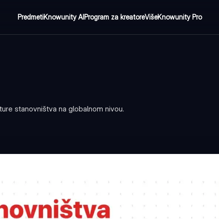
Predmeti
Knowunity AI
Program za kreatore
Više
Knowunity Pro
kture stanovništva na globalnom nivou.