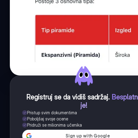
Registruj se da vidiš sadržaj
.
Besplat
je!
Pristup svim dokumentima
Poboljšaj svoje ocene
Pridruži se milionima učenika