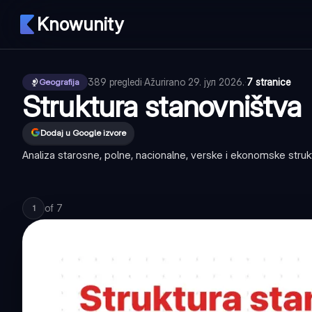
Knowunity
389
pregledi
·
Ažurirano
29. јул 2026.
·
7 stranice
Geografija
Struktura stanovništva
Dodaj u Google izvore
Analiza starosne, polne, nacionalne, verske i ekonomske stru
of
7
1