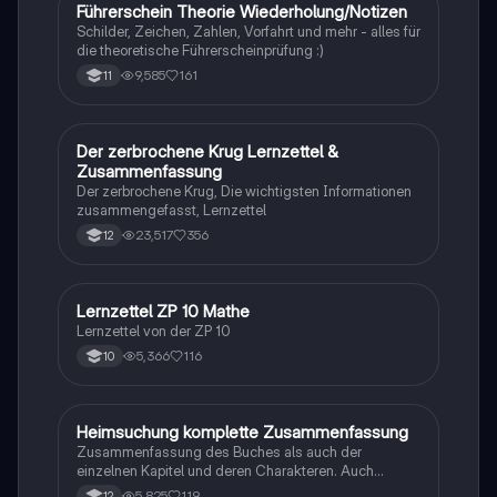
Führerschein Theorie Wiederholung/Notizen
Lerntipps
Schilder, Zeichen, Zahlen, Vorfahrt und mehr - alles für
die theoretische Führerscheinprüfung :)
9,585
161
11
Der zerbrochene Krug Lernzettel &
Deutsch
Zusammenfassung
Der zerbrochene Krug, Die wichtigsten Informationen
zusammengefasst, Lernzettel
23,517
356
12
Lernzettel ZP 10 Mathe
Mathe
Lernzettel von der ZP 10
5,366
116
10
Heimsuchung komplette Zusammenfassung
Deutsch
Zusammenfassung des Buches als auch der
einzelnen Kapitel und deren Charakteren. Auch
tabellarisch. Im Unterricht ohne KI erstellt
5,825
119
12