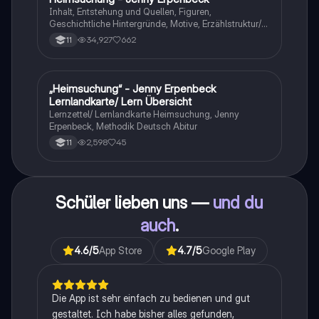
Inhalt, Entstehung und Quellen, Figuren,
Geschichtliche Hintergründe, Motive, Erzählstruktur/-
stil
34,927
662
11
„Heimsuchung“ - Jenny Erpenbeck
Deutsch
Lernlandkarte/ Lern Übersicht
Lernzettel/ Lernlandkarte Heimsuchung, Jenny
Erpenbeck, Methodik Deutsch Abitur
2,598
45
11
Schüler lieben uns —
und du
auch
.
4.6
/5
App Store
4.7
/5
Google Play
Die App ist sehr einfach zu bedienen und gut
gestaltet. Ich habe bisher alles gefunden,