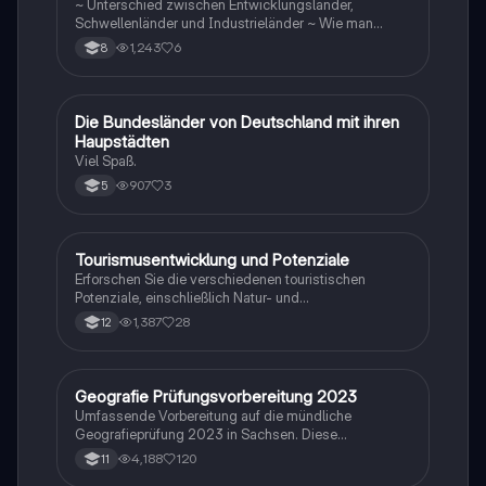
~ Unterschied zwischen Entwicklungsländer,
Schwellenländer und Industrieländer ~ Wie man
gegen die Disparitäten kämpfen sollte
1,243
6
8
D
Die Bundesländer von Deutschland mit ihren
Geographie/Erdkunde
Haupstädten
Viel Spaß.
907
3
5
Tourismusentwicklung und Potenziale
Geographie/Erdkunde
Erforschen Sie die verschiedenen touristischen
Potenziale, einschließlich Natur- und
Kulturraumpotenzial, sowie das
1,387
28
12
Wachstumszyklusmodell von Richard Butler. Diese
Zusammenfassung behandelt die Phasen der
Tourismusentwicklung, die Auswirkungen auf die
Umwelt und Gesellschaft sowie die
Geografie Prüfungsvorbereitung 2023
Geographie/Erdkunde
Herausforderungen und Chancen im Tourismussektor.
Umfassende Vorbereitung auf die mündliche
Ideal für Studierende der Tourismuswissenschaften.
Geografieprüfung 2023 in Sachsen. Diese
Zusammenstellung deckt alle relevanten Themen ab,
4,188
120
11
darunter Windbildung, globale Disparitäten,