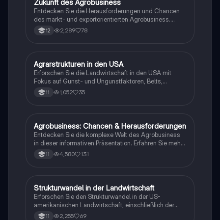
Zukunft des Agrobusiness
Geographie/Erdkunde
Klimazonen. Ideal für das Geographie-Abitur.
Entdecken Sie die Herausforderungen und Chancen
des markt- und exportorientierten Agrobusiness.
Diese Zusammenfassung behandelt die komplexen
2,289
78
12
Zusammenhänge zwischen Landwirtschaft,
nachhaltiger Entwicklung und globalen Lieferketten.
Erfahren Sie, wie innovative Konzepte und staatliche
Politiken zur Lösung des Welternährungsproblems
Agrarstrukturen in den USA
Geographie/Erdkunde
beitragen können. Ideal für Erdkunde LK.
Erforschen Sie die Landwirtschaft in den USA mit
Fokus auf Gunst- und Ungunstfaktoren, Belts,
Agrobusiness und den Agrarstrukturwandel. Diese
1,052
35
11
Zusammenfassung bietet einen umfassenden
Überblick über die wichtigsten Aspekte der US-
Landwirtschaft, einschließlich der Einflüsse von Klima,
Boden und Transport auf die landwirtschaftliche
Agrobusiness: Chancen & Herausforderungen
Geographie/Erdkunde
Produktion. Ideal für Studierende der
Entdecken Sie die komplexe Welt des Agrobusiness
Agrarwissenschaften und verwandter
in dieser informativen Präsentation. Erfahren Sie mehr
Fachrichtungen.
über den Aufbau, die Vor- und Nachteile, den
4,580
131
11
Strukturwandel in der Landwirtschaft am Beispiel der
USA sowie wichtige Fachbegriffe. Diese
Zusammenfassung bietet wertvolle Einblicke in die
Markt- und Exportorientierung der Landwirtschaft und
Strukturwandel in der Landwirtschaft
Geographie/Erdkunde
deren Auswirkungen auf die globale
Erforschen Sie den Strukturwandel in der US-
Nahrungsmittelproduktion.
amerikanischen Landwirtschaft, einschließlich der
Intensivierung, Farmgrößenveränderungen und
2,255
69
11