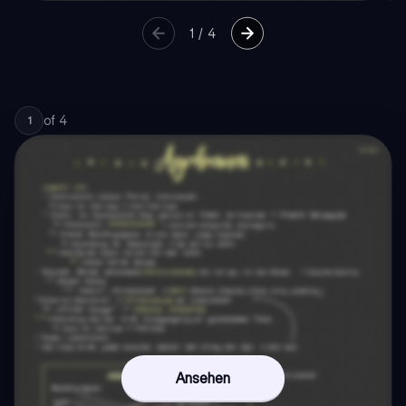
1
/
4
of
4
1
Ansehen