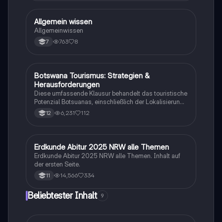
Bevölkerungsstrukturen, Klimazonen,
landwirtschaftliche Typen und mehr. Ideal für
Studierende, die sich auf ihre Prüfungen vorbereiten
A
Allgemein wissen
Geographie/Erdkunde
möchten.
Allgemeinwissen
763
8
7
Botswana Tourismus: Strategien &
Geographie/Erdkunde
Herausforderungen
Diese umfassende Klausur behandelt das touristische
Potenzial Botsuanas, einschließlich der Lokalisierung,
Entwicklung und Bewertung der Nachhaltigkeit.
6,231
112
12
Analysiert werden die ökonomischen, sozialen und
ökologischen Aspekte des Tourismus in Botswana.
Ideal für Oberstufenschüler, die sich auf Erdkunde-
Klausuren vorbereiten. Note: 13.
Erdkunde Abitur 2025 NRW alle Themen
Geographie/Erdkunde
Erdkunde Abitur 2025 NRW alle Themen. Inhalt auf
der ersten Seite.
14,566
334
11
Beliebtester Inhalt
9