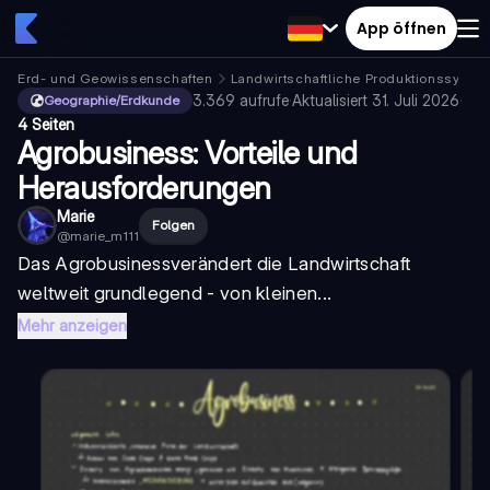
App öffnen
Erd- und Geowissenschaften
Landwirtschaftliche Produktionssyste
3.369
aufrufe
·
Aktualisiert
31. Juli 2026
·
Geographie/Erdkunde
4 Seiten
Agrobusiness: Vorteile und
Herausforderungen
Marie
Folgen
@
marie_m111
Das
Agrobusiness
verändert die Landwirtschaft
weltweit grundlegend - von kleinen...
Mehr anzeigen