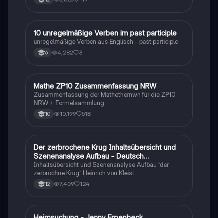
1
10 unregelmäßige Verben im past participle
Englisch
unregelmäßige Verben aus Englisch - past participle
4,282
3
6
Mathe ZP10 Zusammenfassung NRW
Mathe
Zusammenfassung der Mathethemwn für die ZP10
NRW + Formelsammlung
10,199
518
10
Der zerbrochene Krug Inhaltsübersicht und
Deutsch
Szenenanalyse Aufbau - Deutsch
Q1/Q2/Abitur
Inhaltsübersicht und Szenenanalyse Aufbau “der
zerbrochne Krug” Heinrich von Kleist
7,409
124
12
Heimsuchung - Jenny Erpenbeck
Deutsch