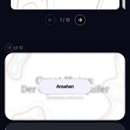
1
/
10
of
10
1
Ansehen