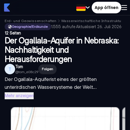
App öffnen
Erd- und Geowissenschaften
Wasserwirtschaftliche Infrastruktur
A
1.555
aufrufe
·
Aktualisiert
26. Juli 2026
·
Geographie/Erdkunde
12 Seiten
Der Ogallala-Aquifer in Nebraska:
Nachhaltigkeit und
Herausforderungen
Tom
T
Folgen
@
tom_e08c29
Der
Ogallala-Aquifer
ist eines der größten
unterirdischen Wassersysteme der Welt...
Mehr anzeigen