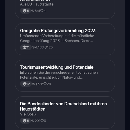
Alle EU Hauptstädte
861
4
5
Geografie Prüfungsvorbereitung 2023
Geographie/Erdkunde
Umfassende Vorbereitung auf die mündliche
Geografieprüfung 2023 in Sachsen. Diese
Zusammenstellung deckt alle relevanten Themen ab,
4,188
120
11
darunter Windbildung, globale Disparitäten,
Bevölkerungsstrukturen, Klimazonen,
landwirtschaftliche Typen und mehr. Ideal für
Studierende, die sich auf ihre Prüfungen vorbereiten
Tourismusentwicklung und Potenziale
Geographie/Erdkunde
möchten.
Erforschen Sie die verschiedenen touristischen
Potenziale, einschließlich Natur- und
Kulturraumpotenzial, sowie das
1,385
28
12
Wachstumszyklusmodell von Richard Butler. Diese
Zusammenfassung behandelt die Phasen der
Tourismusentwicklung, die Auswirkungen auf die
Umwelt und Gesellschaft sowie die
D
Die Bundesländer von Deutschland mit ihren
Geographie/Erdkunde
Herausforderungen und Chancen im Tourismussektor.
Haupstädten
Ideal für Studierende der Tourismuswissenschaften.
Viel Spaß.
905
3
5