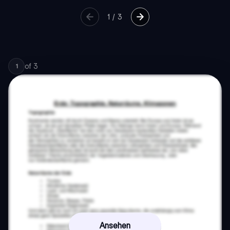
1
/
3
of
3
1
Ansehen