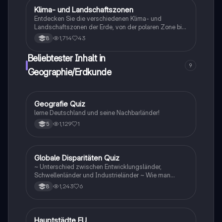
klimatischen Bedingungen. Ideal für Schüler und
Klima- und Landschaftszonen
Geographie/Erdkunde
Studierende, die sich auf Geografieprüfungen
Entdecken Sie die verschiedenen Klima- und
vorbereiten.
Landschaftszonen der Erde, von der polaren Zone bis
zu den tropischen Regenwäldern. Diese Übersicht
1,714
43
8
behandelt Temperaturbereiche, Vegetationstypen und
spezifische Merkmale der Zonen wie Tundra, Taiga,
Beliebtester Inhalt in
Laub- und Mischwälder sowie Savannen. Ideal für
9
Geografie-Studierende und Umweltinteressierte.
Geographie/Erdkunde
G
Geografie Quiz
Geographie/Erdkunde
lerne Deutschland und seine Nachbarländer!
1,129
1
5
G
Globale Disparitäten Quiz
Geographie/Erdkunde
~ Unterschied zwischen Entwicklungsländer,
Schwellenländer und Industrieländer ~ Wie man
gegen die Disparitäten kämpfen sollte
1,243
6
8
H
Hauptstädte EU
Geographie/Erdkunde