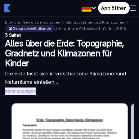
App öffnen
Erd- und Geowissenschaften
Klimasysteme und Klimazonen
gemä
342
aufrufe
·
Aktualisiert
31. Juli 2026
·
Geographie/Erdkunde
3 Seiten
Alles über die Erde: Topographie,
Gradnetz und Klimazonen für
Kinder
Die Erde lässt sich in verschiedene
Klimazonen
und
Naturräume einteilen,...
Mehr anzeigen