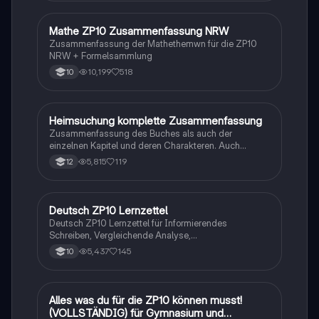
Mathe ZP10 Zusammenfassung NRW
Mathe
Zusammenfassung der Mathethemwn für die ZP10
NRW + Formelsammlung
10,199
518
10
Heimsuchung komplette Zusammenfassung
Deutsch
Zusammenfassung des Buches als auch der
einzelnen Kapitel und deren Charakteren. Auch
tabellarisch. Im Unterricht ohne KI erstellt
5,815
119
12
Deutsch ZP10 Lernzettel
Deutsch
Deutsch ZP10 Lernzettel für Informierendes
Schreiben, Vergleichende Analyse,
Sachtexte/Roman/Gedicht..
5,437
145
10
Alles was du für die ZP10 können musst!
Mathe
(VOLLSTÄNDIG) für Gymnasium und