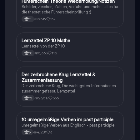
F
Führerschein Theorie Wiederholung/Notizen
Lerntipps
Schilder, Zeichen, Zahlen, Vorfahrt und mehr - alles für
die theoretische Führerscheinprüfung :)
9,519
157
11
Lernzettel ZP 10 Mathe
Mathe
Lernzettel von der ZP 10
5,363
116
10
Der zerbrochene Krug Lernzettel &
Deutsch
Zusammenfassung
Der zerbrochene Krug, Die wichtigsten Informationen
zusammengefasst, Lernzettel
23,517
356
12
1
10 unregelmäßige Verben im past participle
Englisch
unregelmäßige Verben aus Englisch - past participle
4,281
3
6