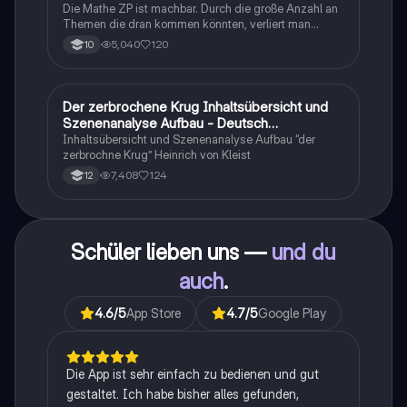
Realschule
Die Mathe ZP ist machbar. Durch die große Anzahl an
Themen die dran kommen könnten, verliert man
schnell den Überblick. Also habe ich von den kleinsten
5,040
120
10
Themen bis hin zu den größten alles
zusammengefasst <3.
Der zerbrochene Krug Inhaltsübersicht und
Deutsch
Szenenanalyse Aufbau - Deutsch
Q1/Q2/Abitur
Inhaltsübersicht und Szenenanalyse Aufbau “der
zerbrochne Krug” Heinrich von Kleist
7,408
124
12
Schüler lieben uns —
und du
auch
.
4.6
/5
App Store
4.7
/5
Google Play
Die App ist sehr einfach zu bedienen und gut
gestaltet. Ich habe bisher alles gefunden,