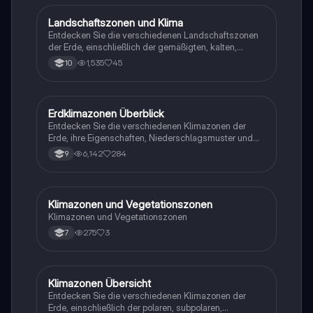
Zusammenfassung bietet einen klaren Überblick über
die klimatischen Bedingungen und die Auswirkungen
Landschaftszonen und Klima
Geographie/Erdkunde
der Sonnenstrahlen auf die Erdoberfläche.
Entdecken Sie die verschiedenen Landschaftszonen
der Erde, einschließlich der gemäßigten, kalten,
subtropischen und tropischen Zonen. Diese
1,535
45
10
Zusammenfassung behandelt die klimatischen
Merkmale, Vegetation und Temperaturbereiche jeder
Zone. Ideal für Studierende der Geographie und
Umweltwissenschaften.
Erdklimazonen Überblick
Geographie/Erdkunde
Entdecken Sie die verschiedenen Klimazonen der
Erde, ihre Eigenschaften, Niederschlagsmuster und
die vorherrschenden Luftmassen. Diese
6,142
284
9
Zusammenfassung bietet einen klaren Überblick über
die Polar-, Subpolar-, Gemäßigte, Subtropische und
Tropische Zone, ideal für Geografie-Studierende.
Klimazonen und Vegetationszonen
Geographie/Erdkunde
Klimazonen und Vegetationszonen
275
3
7
Klimazonen Übersicht
Geographie/Erdkunde
Entdecken Sie die verschiedenen Klimazonen der
Erde, einschließlich der polaren, subpolaren,