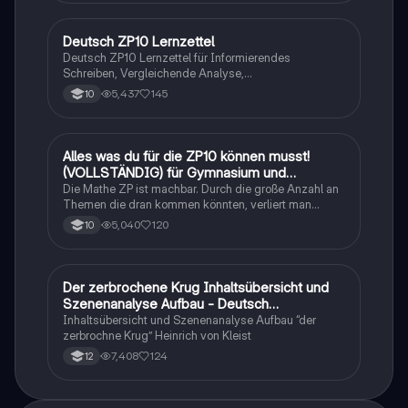
Deutsch ZP10 Lernzettel
Deutsch
Deutsch ZP10 Lernzettel für Informierendes
Schreiben, Vergleichende Analyse,
Sachtexte/Roman/Gedicht..
5,437
145
10
Alles was du für die ZP10 können musst!
Mathe
(VOLLSTÄNDIG) für Gymnasium und
Realschule
Die Mathe ZP ist machbar. Durch die große Anzahl an
Themen die dran kommen könnten, verliert man
schnell den Überblick. Also habe ich von den kleinsten
5,040
120
10
Themen bis hin zu den größten alles
zusammengefasst <3.
Der zerbrochene Krug Inhaltsübersicht und
Deutsch
Szenenanalyse Aufbau - Deutsch
Q1/Q2/Abitur
Inhaltsübersicht und Szenenanalyse Aufbau “der
zerbrochne Krug” Heinrich von Kleist
7,408
124
12