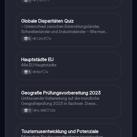
5
G
Globale Disparitäten Quiz
Geographie/Erdkunde
~ Unterschied zwischen Entwicklungsländer,
Schwellenländer und Industrieländer ~ Wie man
gegen die Disparitäten kämpfen sollte
1,243
6
8
H
Hauptstädte EU
Geographie/Erdkunde
Alle EU Hauptstädte
861
4
5
Geografie Prüfungsvorbereitung 2023
Geographie/Erdkunde
Umfassende Vorbereitung auf die mündliche
Geografieprüfung 2023 in Sachsen. Diese
Zusammenstellung deckt alle relevanten Themen ab,
4,188
120
11
darunter Windbildung, globale Disparitäten,
Bevölkerungsstrukturen, Klimazonen,
landwirtschaftliche Typen und mehr. Ideal für
Studierende, die sich auf ihre Prüfungen vorbereiten
Tourismusentwicklung und Potenziale
Geographie/Erdkunde
möchten.
Erforschen Sie die verschiedenen touristischen