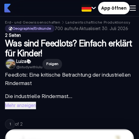
App öffnen
Erd- und Geowissenschaften
Landwirtschaftliche Produktionssyste
700
aufrufe
·
Aktualisiert
30. Juli 2026
·
Geographie/Erdkunde
2 Seiten
Was sind Feedlots? Einfach erklärt
für Kinder!
Luiza📚
Folgen
@
studywithlulu
Feedlots: Eine kritische Betrachtung der industriellen
Rindermast
Die industrielle Rindermast...
Mehr anzeigen
of
2
1