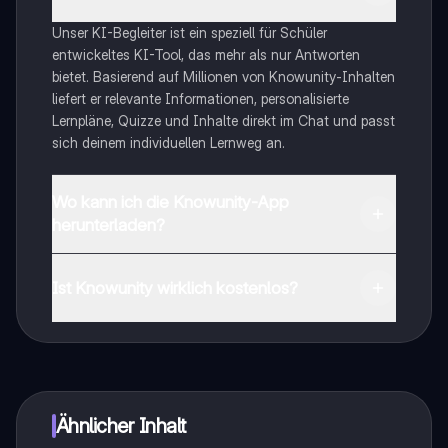
Unser KI-Begleiter ist ein speziell für Schüler
entwickeltes KI-Tool, das mehr als nur Antworten
bietet. Basierend auf Millionen von Knowunity-Inhalten
liefert er relevante Informationen, personalisierte
Lernpläne, Quizze und Inhalte direkt im Chat und passt
sich deinem individuellen Lernweg an.
Wo kann ich die Knowunity-App
herunterladen?
Du kannst die App im Google Play Store und im Apple
App Store herunterladen.
Ist Knowunity wirklich kostenlos?
Genau! Genieße kostenlosen Zugang zu Lerninhalten,
vernetze dich mit anderen Schülern und hol dir
sofortige Hilfe – alles direkt auf deinem Handy.
Ähnlicher Inhalt