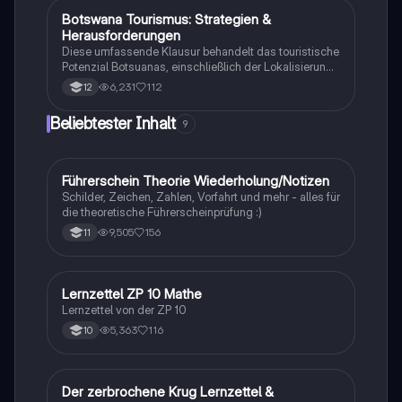
Botswana Tourismus: Strategien &
Geographie/Erdkunde
Herausforderungen
Diese umfassende Klausur behandelt das touristische
Potenzial Botsuanas, einschließlich der Lokalisierung,
Entwicklung und Bewertung der Nachhaltigkeit.
6,231
112
12
Analysiert werden die ökonomischen, sozialen und
ökologischen Aspekte des Tourismus in Botswana.
Beliebtester Inhalt
9
Ideal für Oberstufenschüler, die sich auf Erdkunde-
Klausuren vorbereiten. Note: 13.
Führerschein Theorie Wiederholung/Notizen
Lerntipps
Schilder, Zeichen, Zahlen, Vorfahrt und mehr - alles für
die theoretische Führerscheinprüfung :)
9,505
156
11
Lernzettel ZP 10 Mathe
Mathe
Lernzettel von der ZP 10
5,363
116
10
Der zerbrochene Krug Lernzettel &
Deutsch