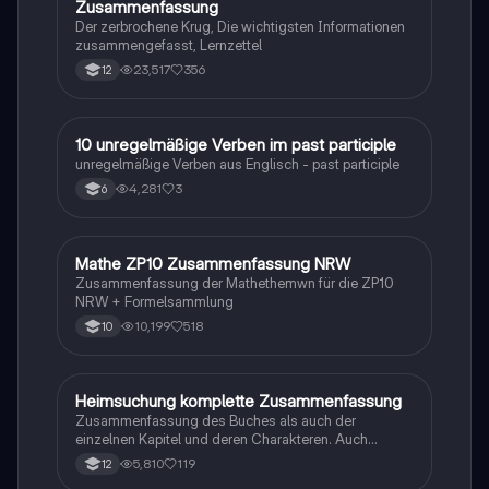
Zusammenfassung
Der zerbrochene Krug, Die wichtigsten Informationen
zusammengefasst, Lernzettel
23,517
356
12
1
10 unregelmäßige Verben im past participle
Englisch
unregelmäßige Verben aus Englisch - past participle
4,281
3
6
Mathe ZP10 Zusammenfassung NRW
Mathe
Zusammenfassung der Mathethemwn für die ZP10
NRW + Formelsammlung
10,199
518
10
Heimsuchung komplette Zusammenfassung
Deutsch
Zusammenfassung des Buches als auch der
einzelnen Kapitel und deren Charakteren. Auch
tabellarisch. Im Unterricht ohne KI erstellt
5,810
119
12