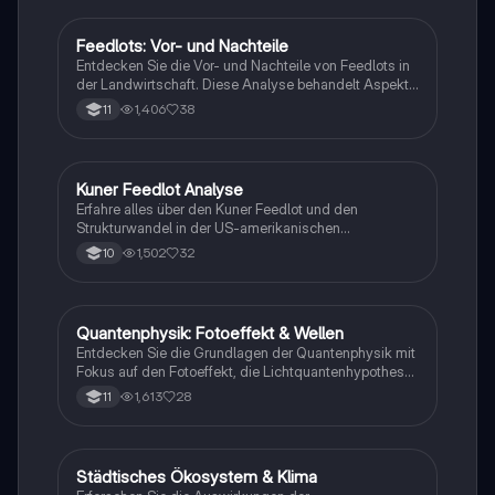
Feedlots: Vor- und Nachteile
Geographie/Erdkunde
Entdecken Sie die Vor- und Nachteile von Feedlots in
der Landwirtschaft. Diese Analyse behandelt Aspekte
wie Tierwohl, Kosten, Hygiene, Futterzusätze und die
1,406
38
11
Auswirkungen auf die Fleischqualität. Erfahren Sie,
wie Feedlots die Fleischproduktion beeinflussen und
welche gesundheitlichen Bedenken bestehen. Ideal
für Studierende der Agrarwissenschaften und
Kuner Feedlot Analyse
Geographie/Erdkunde
Tierhaltung.
Erfahre alles über den Kuner Feedlot und den
Strukturwandel in der US-amerikanischen
Rindermast. Diese Zusammenfassung behandelt die
1,502
32
10
Entwicklung von Feedlots, die Rolle von großen
Unternehmen wie JBS Five Rivers und die
Auswirkungen auf die Landwirtschaft. Ideal für
Studierende der Agrarwissenschaften und
Quantenphysik: Fotoeffekt & Wellen
Geographie/Erdkunde
Agribusiness.
Entdecken Sie die Grundlagen der Quantenphysik mit
Fokus auf den Fotoeffekt, die Lichtquantenhypothese,
Röntgenstrahlung, den Compton-Effekt und die De
1,613
28
11
Broglie-Wellenlänge. Diese Zusammenfassung
behandelt auch die Bornsche
Wahrscheinlichkeitsinterpretation und die
Heisenberg’sche Unschärferelation sowie das Konzept
Städtisches Ökosystem & Klima
Geographie/Erdkunde
des linearen Potentialtopfs. Ideal für Schüler und