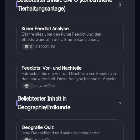
2
Tierhaltungsanlage)
Kuner Feedlot Analyse
Geographie/Erdkunde
Erfahre alles über den Kuner Feedlot und den
Strukturwandel in der US-amerikanischen
Rindermast. Diese Zusammenfassung behandelt die
1,502
32
10
Entwicklung von Feedlots, die Rolle von großen
Unternehmen wie JBS Five Rivers und die
Auswirkungen auf die Landwirtschaft. Ideal für
Studierende der Agrarwissenschaften und
Feedlots: Vor- und Nachteile
Geographie/Erdkunde
Agribusiness.
Entdecken Sie die Vor- und Nachteile von Feedlots in
der Landwirtschaft. Diese Analyse behandelt Aspekte
wie Tierwohl, Kosten, Hygiene, Futterzusätze und die
1,406
38
11
Auswirkungen auf die Fleischqualität. Erfahren Sie,
wie Feedlots die Fleischproduktion beeinflussen und
Beliebtester Inhalt in
welche gesundheitlichen Bedenken bestehen. Ideal
9
für Studierende der Agrarwissenschaften und
Geographie/Erdkunde
Tierhaltung.
G
Geografie Quiz
Geographie/Erdkunde
lerne Deutschland und seine Nachbarländer!
1,129
1