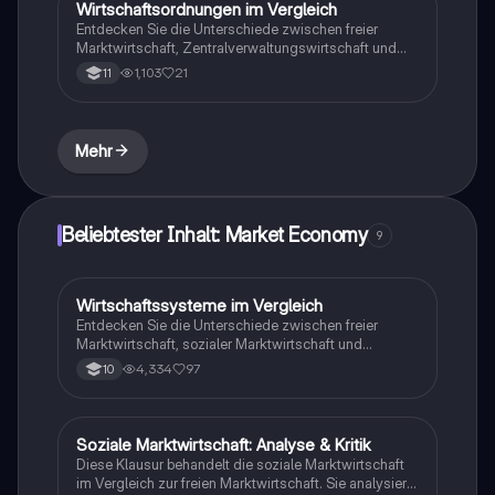
Wirtschaftsordnungen im Vergleich
Wirtschaft und Recht
Wirtschaft und Recht.
Entdecken Sie die Unterschiede zwischen freier
Marktwirtschaft, Zentralverwaltungswirtschaft und
sozialer Marktwirtschaft. Diese Zusammenfassung
1,103
21
11
behandelt die Vor- und Nachteile sowie die
Grundprinzipien und Ordnungsmerkmale der
verschiedenen Wirtschaftsordnungen. Ideal für
Studierende, die ein tiefes Verständnis der
Mehr
Marktmechanismen und staatlichen Eingriffe in die
Wirtschaft erlangen möchten.
Beliebtester Inhalt: Market Economy
9
Wirtschaftssysteme im Vergleich
Wirtschaft und Recht
Entdecken Sie die Unterschiede zwischen freier
Marktwirtschaft, sozialer Marktwirtschaft und
Zentralverwaltungswirtschaft. Dieser Lernzettel bietet
4,334
97
10
eine umfassende Analyse der Merkmale, Vor- und
Nachteile jedes Systems sowie deren Auswirkungen
auf soziale Gerechtigkeit und wirtschaftliche
Stabilität. Ideal für Studierende der
Soziale Marktwirtschaft: Analyse & Kritik
Wirtschaft und Recht
Wirtschaftswissenschaften.
Diese Klausur behandelt die soziale Marktwirtschaft
im Vergleich zur freien Marktwirtschaft. Sie analysiert