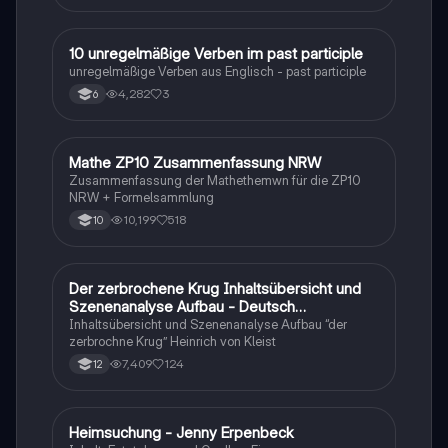
1
10 unregelmäßige Verben im past participle
Englisch
unregelmäßige Verben aus Englisch - past participle
4,282
3
6
Mathe ZP10 Zusammenfassung NRW
Mathe
Zusammenfassung der Mathethemwn für die ZP10
NRW + Formelsammlung
10,199
518
10
Der zerbrochene Krug Inhaltsübersicht und
Deutsch
Szenenanalyse Aufbau - Deutsch
Q1/Q2/Abitur
Inhaltsübersicht und Szenenanalyse Aufbau “der
zerbrochne Krug” Heinrich von Kleist
7,409
124
12
Heimsuchung - Jenny Erpenbeck
Deutsch