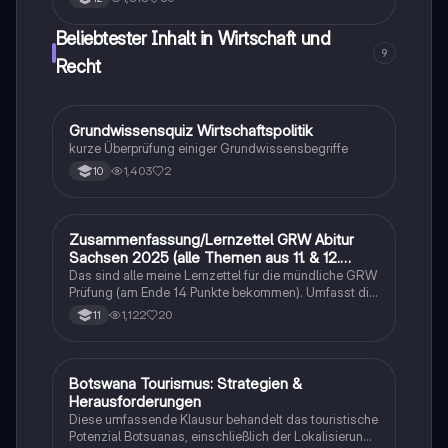
Angebot und Nachfrage, staatliche Eingriffe, Vor- und
Nachteile beider Systeme sowie die Rolle des
Beliebtester Inhalt in Wirtschaft und
Ordoliberalismus. Ideal für Studierende der
9
Politikwissenschaft und Wirtschaftslehre.
Recht
G
Grundwissensquiz Wirtschaftspolitik
Wirtschaft und Recht
kurze Überprüfung einiger Grundwissensbegriffe
1,403
2
10
Zusammenfassung/Lernzettel GRW Abitur
Wirtschaft und Recht
Sachsen 2025 (alle Themen aus 11. & 12.
Klasse)
Das sind alle meine Lernzettel für die mündliche GRW
Prüfung (am Ende 14 Punkte bekommen). Umfasst die
Themen Medien, Sozialer Wandel, Internationale
1,122
20
11
Politik, Wirtschaft und politische Theorien. Jedenfalls
viel Erfolg beim Lernen :)
Botswana Tourismus: Strategien &
Geographie/Erdkunde
Herausforderungen
Diese umfassende Klausur behandelt das touristische
Potenzial Botsuanas, einschließlich der Lokalisierung,