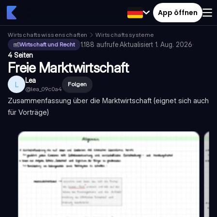
App öffnen
Wirtschaftswissenschaften
Wirtschaftssysteme
1.188
aufrufe
·
Aktualisiert
1. Aug. 2026
·
Wirtschaft und Recht
4 Seiten
Freie Marktwirtschaft
Lea
L
Folgen
@
lea_09c0a4
Zusammenfassung über die Marktwirtschaft (eignet sich auch
für Vorträge)