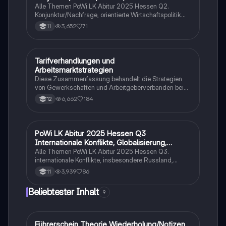
Traifpolitik
Alle Themen PoWi LK Abitur 2025 Hessen Q2.
Konjunktur/Nachfrage, orientierte Wirtschaftspolitik
von Keynes. Angebot orientierte Wirtschaftspolitik von
3,652
71
11
Milton, Friedman und nachhaltiger
Wirtschaftswachstum. Arbeitsmarkt und Tarifpolitik.
Tarifverhandlungen und
Wirtschaft und Recht
Arbeitsmarktstrategien
Diese Zusammenfassung behandelt die Strategien
von Gewerkschaften und Arbeitgeberverbänden bei
Tarifverhandlungen sowie die Auswirkungen auf den
6,662
184
12
Arbeitsmarkt. Wichtige Themen sind Tarifautonomie,
Tarifkonflikte, atypische Beschäftigungsverhältnisse,
Mindestlohn und die Rolle von Gewerkschaften und
Arbeitgeberverbänden. Ideal für das PoWi-Abitur zur
PoWi LK Abitur 2025 Hessen Q3
Wirtschaft und Recht
Vertiefung der Kenntnisse in Arbeitsmarkt- und
Internationale Konflikte, Globalisierung,
Tarifpolitik.
Weltumweltpolitik
Alle Themen PoWi LK Abitur 2025 Hessen Q3.
internationale Konflikte, insbesondere Russland,
Ukraine, Konflikt und Deutsche Außen- und
3,939
86
11
Sicherheitspolitik. Globalisierung Vor- und Nachteile.
Weltumweltpolitik mit den Akteur.
Beliebtester Inhalt
9
Führerschein Theorie Wiederholung/Notizen
Lerntipps