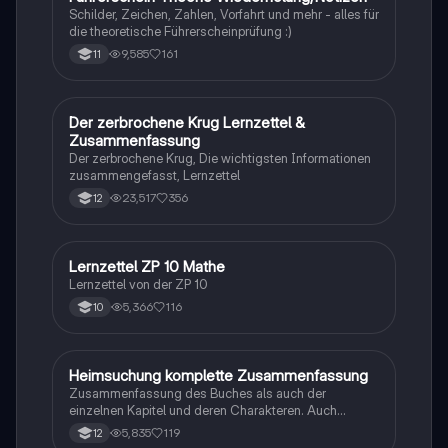
Schilder, Zeichen, Zahlen, Vorfahrt und mehr - alles für
die theoretische Führerscheinprüfung :)
9,585
161
11
Der zerbrochene Krug Lernzettel &
Deutsch
Zusammenfassung
Der zerbrochene Krug, Die wichtigsten Informationen
zusammengefasst, Lernzettel
23,517
356
12
Lernzettel ZP 10 Mathe
Mathe
Lernzettel von der ZP 10
5,366
116
10
Heimsuchung komplette Zusammenfassung
Deutsch
Zusammenfassung des Buches als auch der
einzelnen Kapitel und deren Charakteren. Auch
tabellarisch. Im Unterricht ohne KI erstellt
5,835
119
12