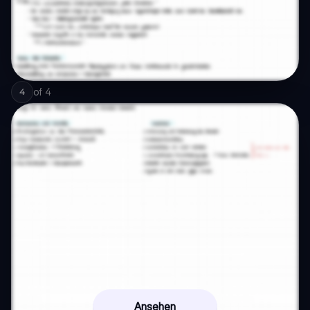
of
4
4
Ansehen