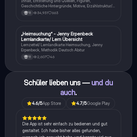
Inhalt, Entstehung und Quellen, Figuren,
Geschichtliche Hintergründe, Motive, Erzählstruktur/-
stil
34,931
663
11
„Heimsuchung“ - Jenny Erpenbeck
Deutsch
Lernlandkarte/ Lern Übersicht
Lernzettel/ Lernlandkarte Heimsuchung, Jenny
Erpenbeck, Methodik Deutsch Abitur
2,607
46
11
Schüler lieben uns —
und du
auch
.
4.6
/5
App Store
4.7
/5
Google Play
Die App ist sehr einfach zu bedienen und gut
gestaltet. Ich habe bisher alles gefunden,