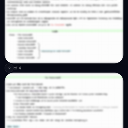
of
4
2