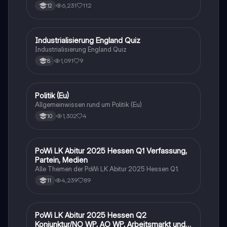
Entwicklung und Bewertung der Nachhaltigkeit.
6,231
112
12
Analysiert werden die ökonomischen, sozialen und
ökologischen Aspekte des Tourismus in Botswana.
Ideal für Oberstufenschüler, die sich auf Erdkunde-
Klausuren vorbereiten. Note: 13.
I
Industrialisierung England Quiz
Geschichte
Industrialisierung England Quiz
1,091
9
8
P
Politik (Eu)
Wirtschaft und Recht
Allgemeinwissen rund um Politik (Eu)
1,302
4
10
PoWi LK Abitur 2025 Hessen Q1 Verfassung,
Wirtschaft und Recht
Partein, Medien
Alle Themen der PoWi LK Abitur 2025 Hessen Q1.
4,239
89
11
PoWi LK Abitur 2025 Hessen Q2
Wirtschaft und Recht
Konjunktur/NO WP, AO WP, Arbeitsmarkt und