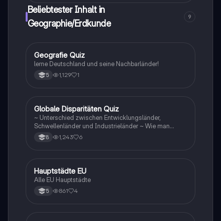
Landwirtschaft, verschiedene Anbausysteme,
Beliebtester Inhalt in
ökologische Herausforderungen und die Rolle der
9
öffentlichen Politik. Ideal für Studierende, die sich mit
Geographie/Erdkunde
nachhaltiger Entwicklung und landwirtschaftlicher
Produktion auseinandersetzen möchten.
G
Geografie Quiz
Geographie/Erdkunde
lerne Deutschland und seine Nachbarländer!
1,129
1
5
G
Globale Disparitäten Quiz
Geographie/Erdkunde
~ Unterschied zwischen Entwicklungsländer,
Schwellenländer und Industrieländer ~ Wie man
gegen die Disparitäten kämpfen sollte
1,243
6
8
H
Hauptstädte EU
Geographie/Erdkunde
Alle EU Hauptstädte
861
4
5