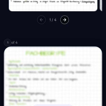
1
/
4
of
4
1