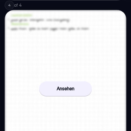
of
4
4
Ansehen