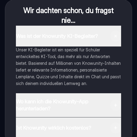
Wir dachten schon, du fragst
nie...
Was ist der Knowunity KI-Begleiter?
Unser KI-Begleiter ist ein speziell für Schüler
entwickeltes KI-Tool, das mehr als nur Antworten
bietet. Basierend auf Millionen von Knowunity-Inhalten
liefert er relevante Informationen, personalisierte
Lernpläne, Quizze und Inhalte direkt im Chat und passt
sich deinem individuellen Lernweg an.
Wo kann ich die Knowunity-App
herunterladen?
Du kannst die App im Google Play Store und im Apple
App Store herunterladen.
Ist Knowunity wirklich kostenlos?