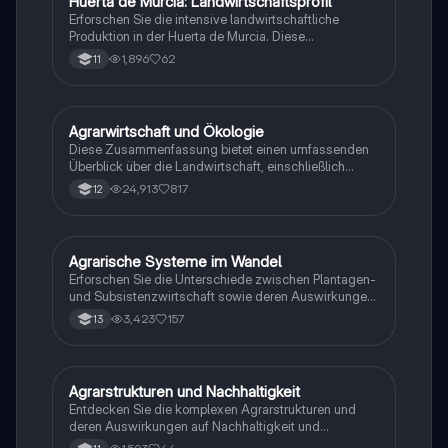
Huerta de Murcia: Landwirtschaftsprofil
Geographie/Erdkunde
Landwirtschaft. Ideal für die Vorbereitung auf
Erforschen Sie die intensive landwirtschaftliche
Erdkundeklausuren.
Produktion in der Huerta de Murcia. Diese
Zusammenfassung behandelt die geografische Lage,
1,896
62
11
klimatische Vorteile für den Anbau, innovative
Bewässerungstechniken und die Bedeutung der
Region für die spanische Landwirtschaft. Ideal für
Studierende der Agrarwissenschaften und Geografie.
Agrarwirtschaft und Ökologie
Geographie/Erdkunde
Diese Zusammenfassung bietet einen umfassenden
Überblick über die Landwirtschaft, einschließlich
Plantagenwirtschaft, Gewächshausanbau,
24,913
817
12
Bodendegradation und die Auswirkungen auf das
Ökosystem. Sie behandelt wichtige Themen wie
Agrarpolitik, nachhaltige Landwirtschaft und die
Herausforderungen der modernen Agrarproduktion.
Agrarische Systeme im Wandel
Geographie/Erdkunde
Ideal für das Abitur im Fach Erdkunde.
Erforschen Sie die Unterschiede zwischen Plantagen-
und Subsistenzwirtschaft sowie deren Auswirkungen
auf Entwicklungsländer. Diese Zusammenfassung
3,423
157
13
behandelt zentrale Themen wie den
Produktlebenszyklus, Standortfaktoren und den
Strukturwandel in der Landwirtschaft. Ideal für
Abiturienten, die sich auf das Fach Erdkunde
Agrarstrukturen und Nachhaltigkeit
Geographie/Erdkunde
vorbereiten.
Entdecken Sie die komplexen Agrarstrukturen und
deren Auswirkungen auf Nachhaltigkeit und
Wirtschaft. Diese Zusammenfassung behandelt