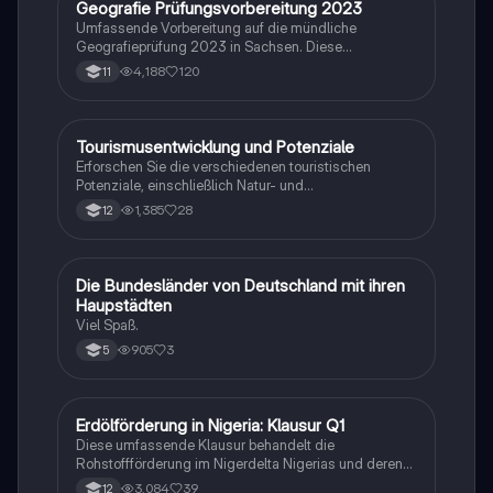
Geografie Prüfungsvorbereitung 2023
Geographie/Erdkunde
Umfassende Vorbereitung auf die mündliche
Geografieprüfung 2023 in Sachsen. Diese
Zusammenstellung deckt alle relevanten Themen ab,
4,188
120
11
darunter Windbildung, globale Disparitäten,
Bevölkerungsstrukturen, Klimazonen,
landwirtschaftliche Typen und mehr. Ideal für
Studierende, die sich auf ihre Prüfungen vorbereiten
Tourismusentwicklung und Potenziale
Geographie/Erdkunde
möchten.
Erforschen Sie die verschiedenen touristischen
Potenziale, einschließlich Natur- und
Kulturraumpotenzial, sowie das
1,385
28
12
Wachstumszyklusmodell von Richard Butler. Diese
Zusammenfassung behandelt die Phasen der
Tourismusentwicklung, die Auswirkungen auf die
Umwelt und Gesellschaft sowie die
D
Die Bundesländer von Deutschland mit ihren
Geographie/Erdkunde
Herausforderungen und Chancen im Tourismussektor.
Haupstädten
Ideal für Studierende der Tourismuswissenschaften.
Viel Spaß.
905
3
5
Erdölförderung in Nigeria: Klausur Q1
Geographie/Erdkunde
Diese umfassende Klausur behandelt die
Rohstoffförderung im Nigerdelta Nigerias und deren
Auswirkungen auf globale Disparitäten. Enthalten sind
3,084
39
12