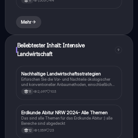
1,503
44
11
Themen wie den Strukturwandel in der
Landwirtschaft, verschiedene Anbausysteme,
ökologische Herausforderungen und die Rolle der
öffentlichen Politik. Ideal für Studierende, die sich mit
Mehr
nachhaltiger Entwicklung und landwirtschaftlicher
Produktion auseinandersetzen möchten.
Beliebtester Inhalt: Intensive
9
Landwirtschaft
Nachhaltige Landwirtschaftsstrategien
Geographie/Erdkunde
Erforschen Sie die Vor- und Nachteile ökologischer
und konventioneller Anbaumethoden, einschließlich
Plantagenwirtschaft, Kleinbauern und den Einfluss von
2,697
103
11
intensiver und extensiver Landwirtschaft auf Umwelt
und Gesellschaft. Diese Zusammenfassung bietet
einen umfassenden Überblick über landwirtschaftliche
Praktiken, den Nährstoffkreislauf und die
Erdkunde Abitur NRW 2024- Alle Themen
Geographie/Erdkunde
Herausforderungen in tropischen Regionen.
Das sind alle Themen für das Erdkunde Abitur :) alle
Bereiche sind abgedeckt
1,059
23
12