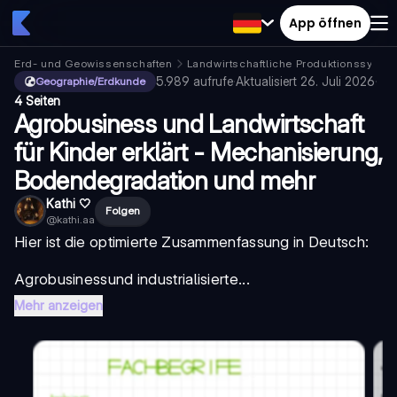
App öffnen
Erd- und Geowissenschaften
Landwirtschaftliche Produktionssyste
5.989
aufrufe
·
Aktualisiert
26. Juli 2026
·
Geographie/Erdkunde
4 Seiten
Agrobusiness und Landwirtschaft
für Kinder erklärt - Mechanisierung,
Bodendegradation und mehr
Kathi 🤍
Folgen
@
kathi.aa
Hier ist die optimierte Zusammenfassung in Deutsch:
Agrobusiness
und industrialisierte...
Mehr anzeigen