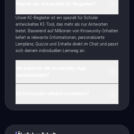
Was ist der Knowunity KI-Begleiter?
Unser KI-Begleiter ist ein speziell für Schüler
entwickeltes KI-Tool, das mehr als nur Antworten
bietet. Basierend auf Millionen von Knowunity-Inhalten
liefert er relevante Informationen, personalisierte
Lernpläne, Quizze und Inhalte direkt im Chat und passt
sich deinem individuellen Lernweg an.
Wo kann ich die Knowunity-App
herunterladen?
Du kannst die App im Google Play Store und im Apple
App Store herunterladen.
Ist Knowunity wirklich kostenlos?
Genau! Genieße kostenlosen Zugang zu Lerninhalten,
vernetze dich mit anderen Schülern und hol dir
sofortige Hilfe – alles direkt auf deinem Handy.