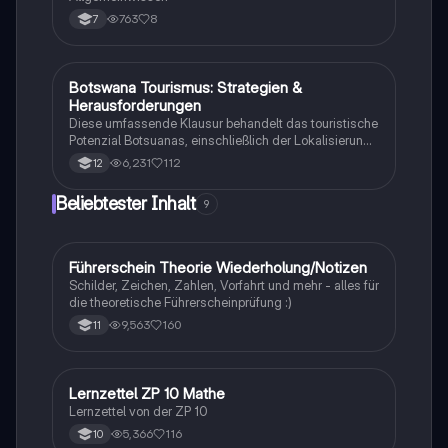
763
8
7
Botswana Tourismus: Strategien &
Geographie/Erdkunde
Herausforderungen
Diese umfassende Klausur behandelt das touristische
Potenzial Botsuanas, einschließlich der Lokalisierung,
Entwicklung und Bewertung der Nachhaltigkeit.
6,231
112
12
Analysiert werden die ökonomischen, sozialen und
ökologischen Aspekte des Tourismus in Botswana.
Beliebtester Inhalt
9
Ideal für Oberstufenschüler, die sich auf Erdkunde-
Klausuren vorbereiten. Note: 13.
Führerschein Theorie Wiederholung/Notizen
Lerntipps
Schilder, Zeichen, Zahlen, Vorfahrt und mehr - alles für
die theoretische Führerscheinprüfung :)
9,563
160
11
Lernzettel ZP 10 Mathe
Mathe
Lernzettel von der ZP 10
5,366
116
10