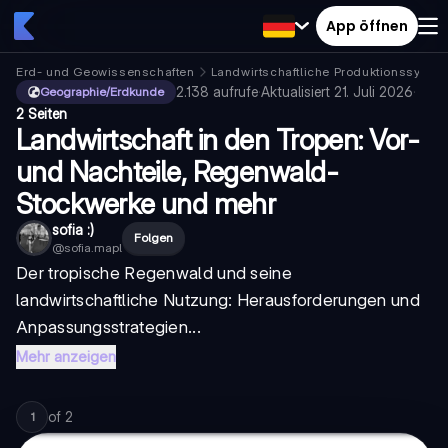
App öffnen
Erd- und Geowissenschaften
Landwirtschaftliche Produktionssyste
2.138
aufrufe
·
Aktualisiert
21. Juli 2026
·
Geographie/Erdkunde
2 Seiten
Landwirtschaft in den Tropen: Vor-
und Nachteile, Regenwald-
Stockwerke und mehr
sofia :)
Folgen
@
sofia.mapl
Der tropische Regenwald und seine
landwirtschaftliche Nutzung: Herausforderungen und
Anpassungsstrategien...
Mehr anzeigen
of
2
1