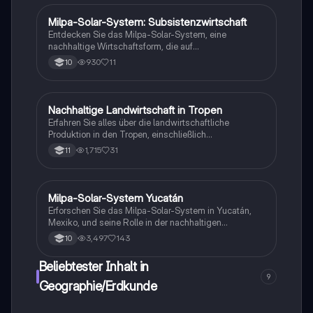
Subsistenzwirtschaft. Ideal für das Abitur in
Geographie.
Milpa-Solar-System: Subsistenzwirtschaft
Geographie/Erdkunde
Entdecken Sie das Milpa-Solar-System, eine
nachhaltige Wirtschaftsform, die auf
Selbstversorgung und Polykultur basiert. Diese
930
11
10
Zusammenfassung behandelt die Anbaupraktiken,
die Vorteile der Subsistenzwirtschaft sowie die
ökologischen und ökonomischen Aspekte. Ideal für
Studierende, die sich mit nachhaltiger Entwicklung
Nachhaltige Landwirtschaft in Tropen
Geographie/Erdkunde
und Landwirtschaft beschäftigen.
Erfahren Sie alles über die landwirtschaftliche
Produktion in den Tropen, einschließlich
Subsistenzwirtschaft, Plantagenwirtschaft und
1,715
31
11
Kleinbäuerlicher Landwirtschaft. Diese
Zusammenfassung beleuchtet die
Herausforderungen und Chancen der nachhaltigen
Landwirtschaft sowie die Rolle des Agrobusiness in
Milpa-Solar-System Yucatán
Geographie/Erdkunde
tropischen Ökosystemen. Ideal für die
Erforschen Sie das Milpa-Solar-System in Yucatán,
Abiturvorbereitung im Fach Erdkunde.
Mexiko, und seine Rolle in der nachhaltigen
Subsistenzwirtschaft. Diese Studie behandelt die
3,497
143
10
Bodenmerkmale, das tropische Ökosystem und die
Herausforderungen der Landwirtschaft in tropischen
Beliebtester Inhalt in
Regionen. Ideal für Studierende der Geographie und
9
Umweltwissenschaften.
Geographie/Erdkunde