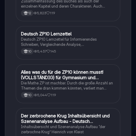
Zusammenfassung des Buches als auch der
einzelnen Kapitel und deren Charakteren. Auch
tabellarisch. Im Unterricht ohne KI erstellt
5,823
119
12
Deutsch ZP10 Lernzettel
Deutsch
Deutsch ZP10 Lernzettel für Informierendes
Schreiben, Vergleichende Analyse,
Sachtexte/Roman/Gedicht..
5,437
145
10
Alles was du für die ZP10 können musst!
Mathe
(VOLLSTÄNDIG) für Gymnasium und
Realschule
Die Mathe ZP ist machbar. Durch die große Anzahl an
Themen die dran kommen könnten, verliert man
schnell den Überblick. Also habe ich von den kleinsten
5,044
119
10
Themen bis hin zu den größten alles
zusammengefasst <3.
Der zerbrochene Krug Inhaltsübersicht und
Deutsch
Szenenanalyse Aufbau - Deutsch
Q1/Q2/Abitur
Inhaltsübersicht und Szenenanalyse Aufbau “der
zerbrochne Krug” Heinrich von Kleist