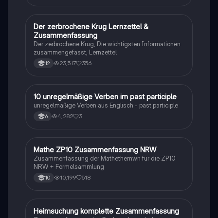
Der zerbrochene Krug Lernzettel &
Deutsch
Zusammenfassung
Der zerbrochene Krug, Die wichtigsten Informationen
zusammengefasst, Lernzettel
23,517
356
12
1
10 unregelmäßige Verben im past participle
Englisch
unregelmäßige Verben aus Englisch - past participle
4,282
3
6
Mathe ZP10 Zusammenfassung NRW
Mathe
Zusammenfassung der Mathethemwn für die ZP10
NRW + Formelsammlung
10,199
518
10
Heimsuchung komplette Zusammenfassung
Deutsch