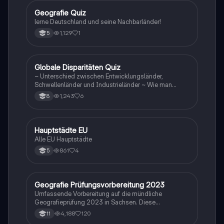
G
Geografie Quiz
Geographie/Erdkunde
lerne Deutschland und seine Nachbarländer!
1,129
1
5
G
Globale Disparitäten Quiz
Geographie/Erdkunde
~ Unterschied zwischen Entwicklungsländer,
Schwellenländer und Industrieländer ~ Wie man
gegen die Disparitäten kämpfen sollte
1,243
6
8
H
Hauptstädte EU
Geographie/Erdkunde
Alle EU Hauptstädte
861
4
5
Geografie Prüfungsvorbereitung 2023
Geographie/Erdkunde
Umfassende Vorbereitung auf die mündliche
Geografieprüfung 2023 in Sachsen. Diese
Zusammenstellung deckt alle relevanten Themen ab,
4,188
120
11
darunter Windbildung, globale Disparitäten,