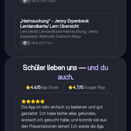
34,931
663
11
„Heimsuchung“ - Jenny Erpenbeck
Deutsch
Lernlandkarte/ Lern Übersicht
Lernzettel/ Lernlandkarte Heimsuchung, Jenny
Erpenbeck, Methodik Deutsch Abitur
2,607
46
11
Schüler lieben uns —
und du
auch
.
4.6
/5
App Store
4.7
/5
Google Play
Die App ist sehr einfach zu bedienen und gut
gestaltet. Ich habe bisher alles gefunden,
wonach ich gesucht habe, und konnte viel aus
den Präsentationen lernen! Ich werde die App