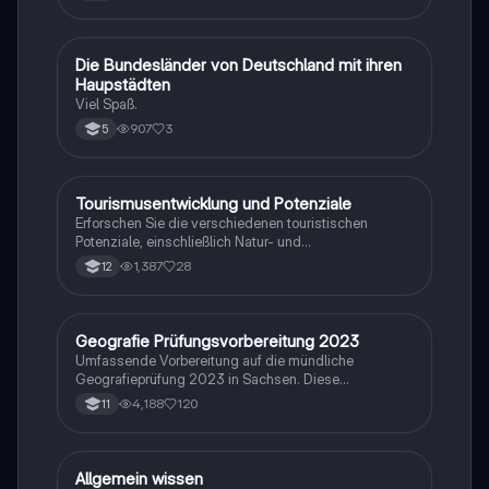
D
Die Bundesländer von Deutschland mit ihren
Geographie/Erdkunde
Haupstädten
Viel Spaß.
907
3
5
Tourismusentwicklung und Potenziale
Geographie/Erdkunde
Erforschen Sie die verschiedenen touristischen
Potenziale, einschließlich Natur- und
Kulturraumpotenzial, sowie das
1,387
28
12
Wachstumszyklusmodell von Richard Butler. Diese
Zusammenfassung behandelt die Phasen der
Tourismusentwicklung, die Auswirkungen auf die
Umwelt und Gesellschaft sowie die
Geografie Prüfungsvorbereitung 2023
Geographie/Erdkunde
Herausforderungen und Chancen im Tourismussektor.
Umfassende Vorbereitung auf die mündliche
Ideal für Studierende der Tourismuswissenschaften.
Geografieprüfung 2023 in Sachsen. Diese
Zusammenstellung deckt alle relevanten Themen ab,
4,188
120
11
darunter Windbildung, globale Disparitäten,
Bevölkerungsstrukturen, Klimazonen,
landwirtschaftliche Typen und mehr. Ideal für
Studierende, die sich auf ihre Prüfungen vorbereiten
A
Allgemein wissen
Geographie/Erdkunde