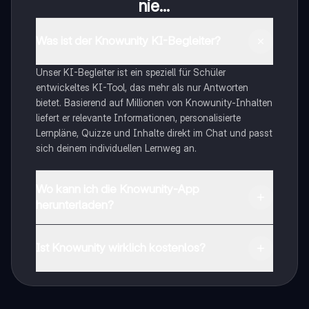
nie...
Was ist der Knowunity KI-Begleiter?
Unser KI-Begleiter ist ein speziell für Schüler
entwickeltes KI-Tool, das mehr als nur Antworten
bietet. Basierend auf Millionen von Knowunity-Inhalten
liefert er relevante Informationen, personalisierte
Lernpläne, Quizze und Inhalte direkt im Chat und passt
sich deinem individuellen Lernweg an.
Wo kann ich die Knowunity-App
herunterladen?
Du kannst die App im Google Play Store und im Apple
App Store herunterladen.
Ist Knowunity wirklich kostenlos?
Genau! Genieße kostenlosen Zugang zu Lerninhalten,
vernetze dich mit anderen Schülern und hol dir