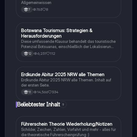
möchten.
Allgemeinwissen
763
8
7
Botswana Tourismus: Strategien &
Geographie/Erdkunde
Herausforderungen
Diese umfassende Klausur behandelt das touristische
Potenzial Botsuanas, einschließlich der Lokalisierung,
Entwicklung und Bewertung der Nachhaltigkeit.
6,231
112
12
Analysiert werden die ökonomischen, sozialen und
ökologischen Aspekte des Tourismus in Botswana.
Ideal für Oberstufenschüler, die sich auf Erdkunde-
Klausuren vorbereiten. Note: 13.
Erdkunde Abitur 2025 NRW alle Themen
Geographie/Erdkunde
Erdkunde Abitur 2025 NRW alle Themen. Inhalt auf
der ersten Seite.
14,566
334
11
Beliebtester Inhalt
9
Führerschein Theorie Wiederholung/Notizen
Lerntipps
Schilder, Zeichen, Zahlen, Vorfahrt und mehr - alles für
die theoretische Führerscheinprüfung :)