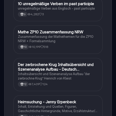
1
10 unregelmäßige Verben im past participle
Englisch
unregelmäßige Verben aus Englisch - past participle
4,282
3
6
Mathe ZP10 Zusammenfassung NRW
Mathe
Zusammenfassung der Mathethemwn für die ZP10
NRW + Formelsammlung
10,199
518
10
Der zerbrochene Krug Inhaltsübersicht und
Deutsch
Szenenanalyse Aufbau - Deutsch
Q1/Q2/Abitur
Inhaltsübersicht und Szenenanalyse Aufbau “der
zerbrochne Krug” Heinrich von Kleist
7,409
124
12
Heimsuchung - Jenny Erpenbeck
Deutsch
Inhalt, Entstehung und Quellen, Figuren,
Geschichtliche Hintergründe, Motive, Erzählstruktur/-
stil