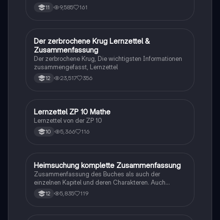
9,585
161
11
Der zerbrochene Krug Lernzettel &
Deutsch
Zusammenfassung
Der zerbrochene Krug, Die wichtigsten Informationen
zusammengefasst, Lernzettel
23,517
356
12
Lernzettel ZP 10 Mathe
Mathe
Lernzettel von der ZP 10
5,366
116
10
Heimsuchung komplette Zusammenfassung
Deutsch
Zusammenfassung des Buches als auch der
einzelnen Kapitel und deren Charakteren. Auch
tabellarisch. Im Unterricht ohne KI erstellt
5,835
119
12