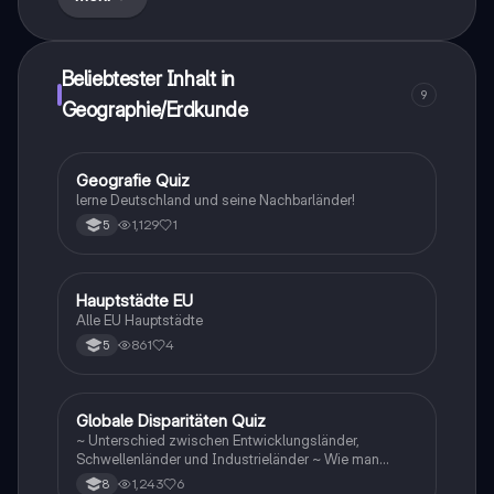
Kontinentalverschiebungstheorie und der Wilson-
Zyklus erläutert, einschließlich der seismologischen
Aktivitäten an Plattengrenzen. Ideal für Studierende
der Geowissenschaften.
Beliebtester Inhalt in
9
Geographie/Erdkunde
G
Geografie Quiz
Geographie/Erdkunde
lerne Deutschland und seine Nachbarländer!
1,129
1
5
H
Hauptstädte EU
Geographie/Erdkunde
Alle EU Hauptstädte
861
4
5
G
Globale Disparitäten Quiz
Geographie/Erdkunde
~ Unterschied zwischen Entwicklungsländer,
Schwellenländer und Industrieländer ~ Wie man
gegen die Disparitäten kämpfen sollte
1,243
6
8