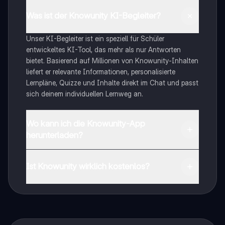
Was ist der Knowunity KI-Begleiter?
Unser KI-Begleiter ist ein speziell für Schüler
entwickeltes KI-Tool, das mehr als nur Antworten
bietet. Basierend auf Millionen von Knowunity-Inhalten
liefert er relevante Informationen, personalisierte
Lernpläne, Quizze und Inhalte direkt im Chat und passt
sich deinem individuellen Lernweg an.
Wo kann ich die Knowunity-App
herunterladen?
Du kannst die App im Google Play Store und im Apple
App Store herunterladen.
Ist Knowunity wirklich kostenlos?
Genau! Genieße kostenlosen Zugang zu Lerninhalten,
vernetze dich mit anderen Schülern und hol dir
sofortige Hilfe – alles direkt auf deinem Handy.