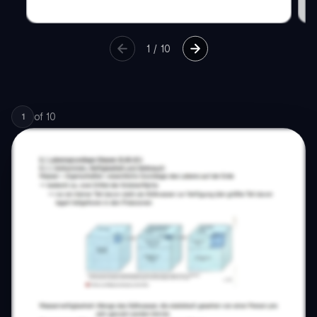
1
/
10
of
10
1