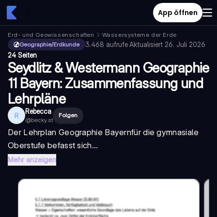
App öffnen
Erd- und Geowissenschaften
Wassersysteme der Erde
3.468
aufrufe
·
Aktualisiert
26. Juli 2026
·
Geographie/Erdkunde
24 Seiten
Seydlitz & Westermann Geographie
11 Bayern: Zusammenfassung und
Lehrpläne
Rebecca
R
Folgen
@
becky.st
Der
Lehrplan Geographie Bayern
für die gymnasiale
Oberstufe befasst sich...
Mehr anzeigen