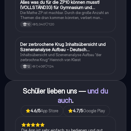
Alles was du für die ZP10 können musst!
Mathe
(VOLLSTÄNDIG) für Gymnasium und
Realschule
Die Mathe ZP ist machbar. Durch die große Anzahl an
Themen die dran kommen könnten, verliert man
schnell den Überblick. Also habe ich von den kleinsten
5,040
120
10
Themen bis hin zu den größten alles
zusammengefasst <3.
Der zerbrochene Krug Inhaltsübersicht und
Deutsch
Szenenanalyse Aufbau - Deutsch
Q1/Q2/Abitur
Inhaltsübersicht und Szenenanalyse Aufbau “der
zerbrochne Krug” Heinrich von Kleist
7,408
124
12
Schüler lieben uns —
und du
auch
.
4.6
/5
App Store
4.7
/5
Google Play
Die App ist sehr einfach zu bedienen und gut