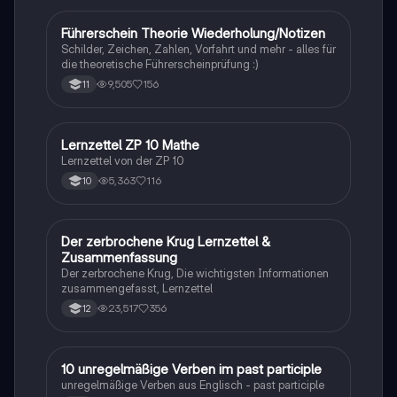
Führerschein Theorie Wiederholung/Notizen
Lerntipps
Schilder, Zeichen, Zahlen, Vorfahrt und mehr - alles für
die theoretische Führerscheinprüfung :)
9,505
156
11
Lernzettel ZP 10 Mathe
Mathe
Lernzettel von der ZP 10
5,363
116
10
Der zerbrochene Krug Lernzettel &
Deutsch
Zusammenfassung
Der zerbrochene Krug, Die wichtigsten Informationen
zusammengefasst, Lernzettel
23,517
356
12
1
10 unregelmäßige Verben im past participle
Englisch
unregelmäßige Verben aus Englisch - past participle