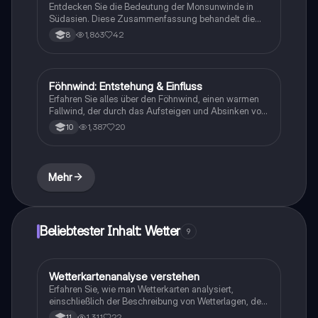
Entdecken Sie die Bedeutung der Monsunwinde in
Geowissenschaften.
Südasien. Diese Zusammenfassung behandelt die
saisonalen Wetterwechsel, die Auswirkungen des
1,863
42
8
Sommer- und Wintermonsuns auf Landwirtschaft und
Trinkwasserversorgung sowie die damit verbundenen
Risiken wie Überschwemmungen und Erdrutsche.
Ideal für Geografie-Studierende.
Föhnwind: Entstehung & Einfluss
Geographie/Erdkunde
Erfahren Sie alles über den Föhnwind, einen warmen
Fallwind, der durch das Aufsteigen und Absinken von
Luftmassen hinter Gebirgen entsteht. Diese
1,387
20
10
Zusammenfassung behandelt die physikalischen
Prozesse, Temperaturveränderungen und das Klima,
das durch den Föhn in den Alpen beeinflusst wird.
Ideal für Geographie-Studierende und zur
Mehr
Vorbereitung auf Prüfungen.
Beliebtester Inhalt: Wetter
9
Wetterkartenanalyse verstehen
Geographie/Erdkunde
Erfahren Sie, wie man Wetterkarten analysiert,
einschließlich der Beschreibung von Wetterlagen, der
Analyse von Wetterdaten und der Vorhersage von
1,311
22
11