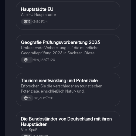
H
Hauptstädte EU
Geographie/Erdkunde
Alle EU Hauptstädte
861
4
5
Geografie Prüfungsvorbereitung 2023
Geographie/Erdkunde
Umfassende Vorbereitung auf die mündliche
Geografieprüfung 2023 in Sachsen. Diese
Zusammenstellung deckt alle relevanten Themen ab,
4,188
120
11
darunter Windbildung, globale Disparitäten,
Bevölkerungsstrukturen, Klimazonen,
landwirtschaftliche Typen und mehr. Ideal für
Studierende, die sich auf ihre Prüfungen vorbereiten
Tourismusentwicklung und Potenziale
Geographie/Erdkunde
möchten.
Erforschen Sie die verschiedenen touristischen
Potenziale, einschließlich Natur- und
Kulturraumpotenzial, sowie das
1,385
28
12
Wachstumszyklusmodell von Richard Butler. Diese
Zusammenfassung behandelt die Phasen der
Tourismusentwicklung, die Auswirkungen auf die
Umwelt und Gesellschaft sowie die
D
Die Bundesländer von Deutschland mit ihren
Geographie/Erdkunde
Herausforderungen und Chancen im Tourismussektor.
Haupstädten
Ideal für Studierende der Tourismuswissenschaften.
Viel Spaß.