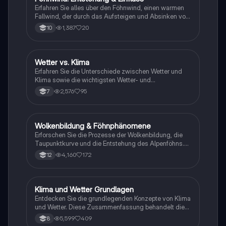
Meteorologie.
Erfahren Sie alles über den Föhnwind, einen warmen
Fallwind, der durch das Aufsteigen und Absinken von
Luftmassen hinter Gebirgen entsteht. Diese
1,387
20
10
Zusammenfassung behandelt die physikalischen
Prozesse, Temperaturveränderungen und das Klima,
das durch den Föhn in den Alpen beeinflusst wird.
Ideal für Geographie-Studierende und zur
Wetter vs. Klima
Geographie/Erdkunde
Vorbereitung auf Prüfungen.
Erfahren Sie die Unterschiede zwischen Wetter und
Klima sowie die wichtigsten Wetter- und
Klimaelemente. Diese Zusammenfassung bietet eine
2,576
95
7
klare Erklärung der Begriffe, einschließlich der
Einflussfaktoren wie geographische Breitenlage,
Meeresströmungen und mehr. Ideal für das
Verständnis von Klimadiagrammen und
Wolkenbildung & Föhnphänomene
Geographie/Erdkunde
meteorologischen Konzepten.
Erforschen Sie die Prozesse der Wolkenbildung, die
Taupunktkurve und die Entstehung des Alpenföhns.
Diese Zusammenfassung behandelt die
4,160
172
12
Wechselwirkungen zwischen Strahlung,
Wärmehaushalt und atmosphärischen Prozessen, die
das Wettergeschehen beeinflussen. Ideal für
Studierende der Meteorologie und
Klima und Wetter Grundlagen
Geographie/Erdkunde
Klimawissenschaften.
Entdecken Sie die grundlegenden Konzepte von Klima
und Wetter. Diese Zusammenfassung behandelt die
Definitionen von Klima und Wetter, die verschiedenen
5,599
409
8
Klimaelemente wie Temperatur und Niederschlag