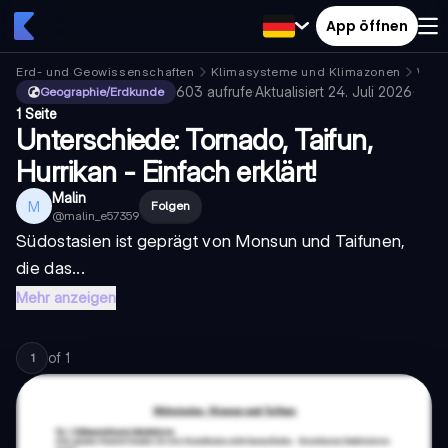
App öffnen
Erd- und Geowissenschaften
Klimasysteme und Klimazonen
Wett
603
aufrufe
·
Aktualisiert
24. Juli 2026
·
Geographie/Erdkunde
1 Seite
Unterschiede: Tornado, Taifun,
Hurrikan - Einfach erklärt!
Malin
M
Folgen
@
malin_e57359
Südostasien ist geprägt von
Monsun
und
Taifunen
,
die das...
Mehr anzeigen
of
1
1