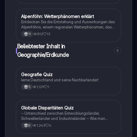
sowie die entscheidenden Klimafaktoren, die das
Klima beeinflussen. Ideal für Studierende der
Geographie und Umweltwissenschaften.
Alpenföhn: Wetterphänomen erklärt
Geographie/Erdkunde
Entdecken Sie die Entstehung und Auswirkungen des
Alpenföhns, einem regionalen Wetterphänomen, das
warme Temperaturen und klare Sicht in den Alpen
812
13
11
verursacht. Diese Zusammenfassung behandelt die
Prozesse der Luftströmung, die Rolle von Gebirgen
Beliebtester Inhalt in
und die verschiedenen adiabatischen Vorgänge. Ideal
9
für Studierende der Meteorologie und Geographie.
Geographie/Erdkunde
G
Geografie Quiz
Geographie/Erdkunde
lerne Deutschland und seine Nachbarländer!
1,129
1
5
G
Globale Disparitäten Quiz
Geographie/Erdkunde
~ Unterschied zwischen Entwicklungsländer,
Schwellenländer und Industrieländer ~ Wie man
gegen die Disparitäten kämpfen sollte
1,243
6
8