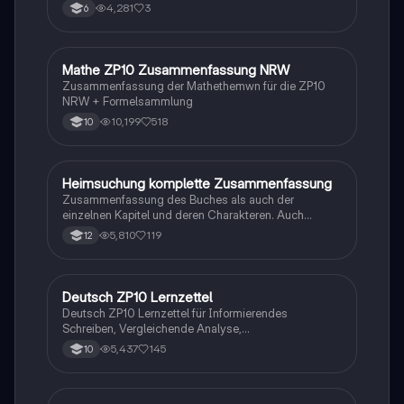
4,281
3
6
Mathe ZP10 Zusammenfassung NRW
Mathe
Zusammenfassung der Mathethemwn für die ZP10
NRW + Formelsammlung
10,199
518
10
Heimsuchung komplette Zusammenfassung
Deutsch
Zusammenfassung des Buches als auch der
einzelnen Kapitel und deren Charakteren. Auch
tabellarisch. Im Unterricht ohne KI erstellt
5,810
119
12
Deutsch ZP10 Lernzettel
Deutsch
Deutsch ZP10 Lernzettel für Informierendes
Schreiben, Vergleichende Analyse,
Sachtexte/Roman/Gedicht..
5,437
145
10