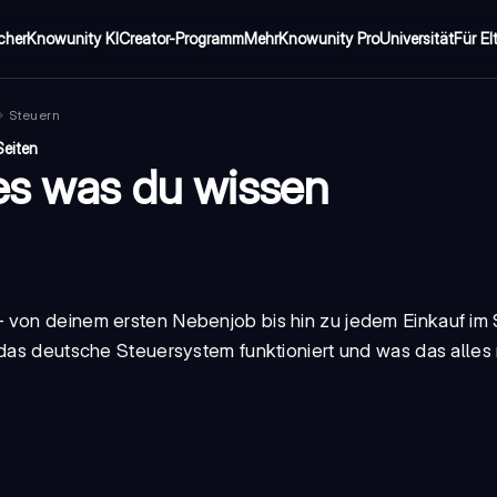
cher
Knowunity KI
Creator-Programm
Mehr
Knowunity Pro
Universität
Für El
Steuern
Seiten
les was du wissen
– von deinem ersten Nebenjob bis hin zu jedem Einkauf im
 das deutsche Steuersystem funktioniert und was das alles