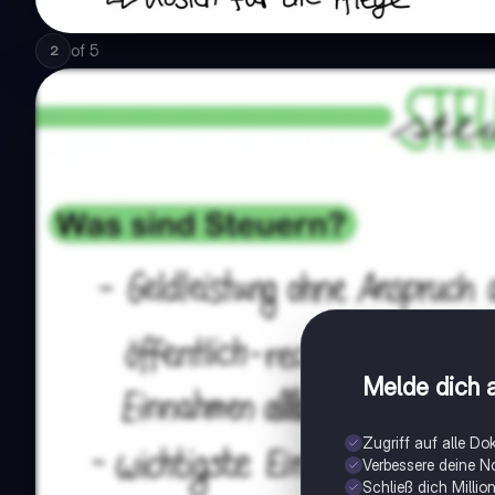
of
5
2
Melde dich a
Zugriff auf alle D
Verbessere deine N
Schließ dich Milli