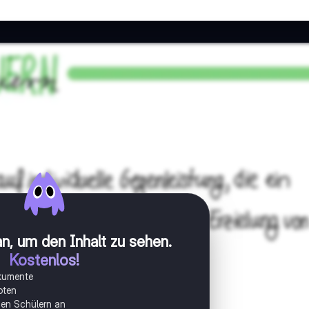
n, um den Inhalt zu sehen
.
Kostenlos!
okumente
oten
onen Schülern an