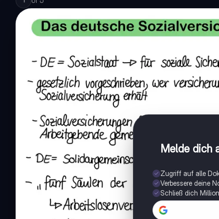
of
5
1
Melde dich a
Zugriff auf alle D
Verbessere deine N
Schließ dich Milli