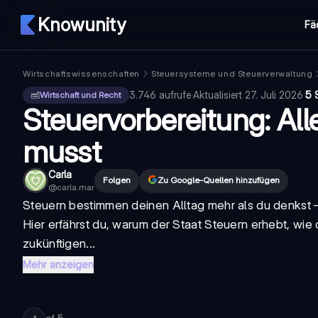
Knowunity
Fä
Wirtschaftswissenschaften
Steuersysteme und Steuerverwaltung
3.746
aufrufe
·
Aktualisiert
27. Juli 2026
·
5 
Wirtschaft und Recht
Steuervorbereitung: Al
musst
Carla
Folgen
Zu Google-Quellen hinzufügen
@
carla.mar
Steuern bestimmen deinen Alltag mehr als du denkst 
Hier erfährst du, warum der Staat Steuern erhebt, wie
zukünftigen...
Mehr anzeigen