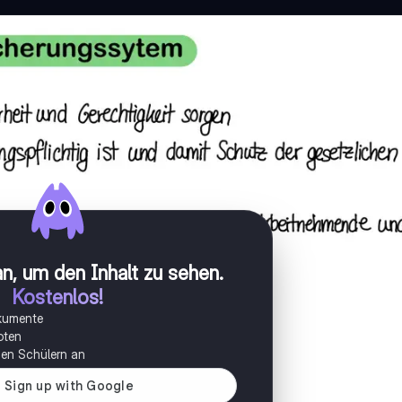
n, um den Inhalt zu sehen
.
Kostenlos!
okumente
oten
onen Schülern an