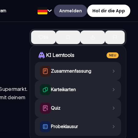
Anmelden
Hol dir die App
tern
86
KI Lerntools
NEU
Zusammenfassung
 Supermarkt.
Karteikarten
 mit deinem
Quiz
Probeklausur