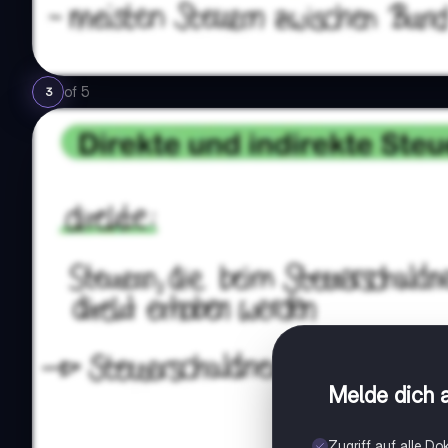
of
5
3
Melde dich a
Zugriff auf alle D