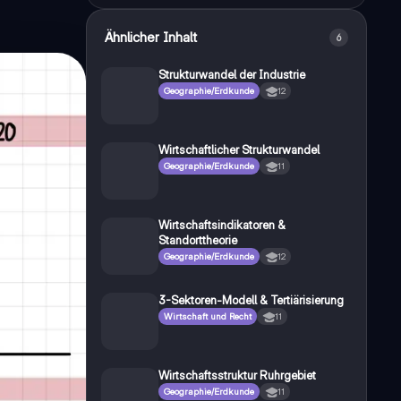
Ähnlicher Inhalt
6
Strukturwandel der Industrie
Geographie/Erdkunde
12
Wirtschaftlicher Strukturwandel
Geographie/Erdkunde
11
Wirtschaftsindikatoren &
Standorttheorie
Geographie/Erdkunde
12
3-Sektoren-Modell & Tertiärisierung
Wirtschaft und Recht
11
Wirtschaftsstruktur Ruhrgebiet
Geographie/Erdkunde
11