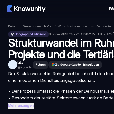
Knowunity
Fä
Erd- und Geowissenschaften
Wirtschaftssektoren und Ökosystem
10.364
aufrufe
·
Aktualisiert
19. Juli 2026
·
Geographie/Erdkunde
Strukturwandel im Ruhrg
Projekte und die Tertiäri
Lilly
L
Folgen
Zu Google-Quellen hinzufügen
@
lilly.sche
Der
Strukturwandel im Ruhrgebiet
beschreibt den fund
einer modernen Dienstleistungsgesellschaft.
• Der Prozess umfasst die Phasen der
Deindustrialisi
• Besonders der
tertiäre Sektor
gewann stark an Bedeu
Mehr anzeigen