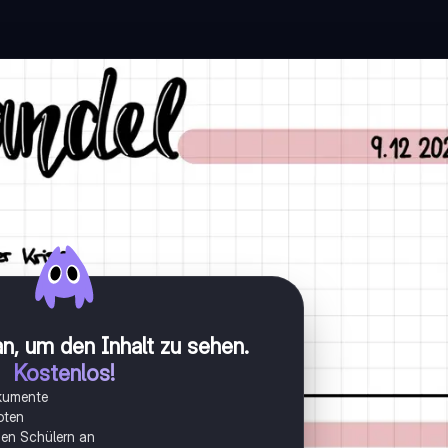
n, um den Inhalt zu sehen
.
Kostenlos!
okumente
oten
onen Schülern an