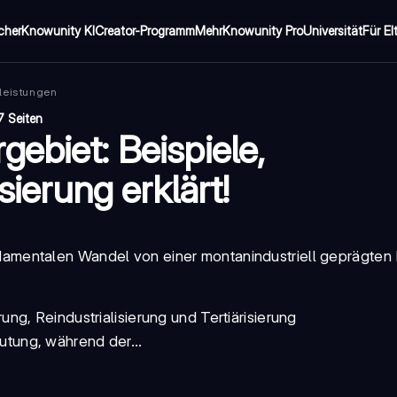
cher
Knowunity KI
Creator-Programm
Mehr
Knowunity Pro
Universität
Für El
leistungen
7 Seiten
ebiet: Beispiele,
sierung erklärt!
amentalen Wandel von einer montanindustriell geprägten
erung
,
Reindustrialisierung
und
Tertiärisierung
tung, während der...