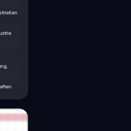
triellen
strie
ung,
aften.