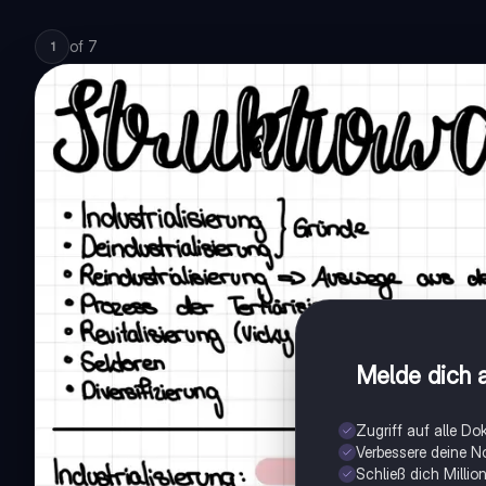
of
7
1
Melde dich a
Zugriff auf alle D
Verbessere deine N
Schließ dich Milli