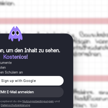
n, um den Inhalt zu sehen
.
Kostenlos!
okumente
oten
onen Schülern an
Mit E-Mail anmelden
zeptierst du die
Nutzungsbedingungen
und
Datenschutzerklärung