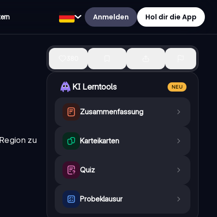
Anmelden
Hol dir die App
tern
380
KI Lerntools
NEU
Zusammenfassung
 Region zu
Karteikarten
Quiz
Probeklausur