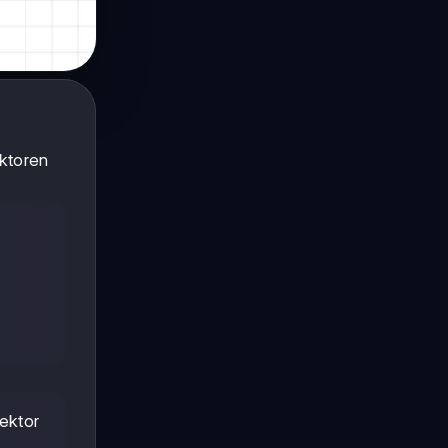
ektoren
ektor