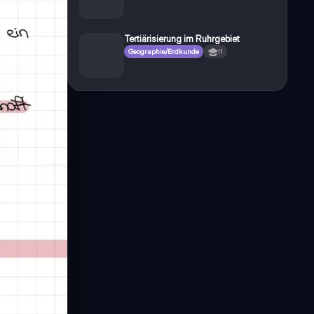
Tertiärisierung im Ruhrgebiet
Geographie/Erdkunde
11