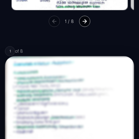
1
/
8
of
8
1