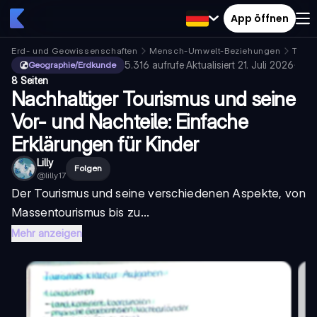
App öffnen
Erd- und Geowissenschaften
Mensch-Umwelt-Beziehungen
Tour
5.316
aufrufe
·
Aktualisiert
21. Juli 2026
·
Geographie/Erdkunde
8 Seiten
Nachhaltiger Tourismus und seine
Vor- und Nachteile: Einfache
Erklärungen für Kinder
Lilly
Folgen
@
lilly17
Der Tourismus und seine verschiedenen Aspekte, von
Massentourismus bis zu...
Mehr anzeigen