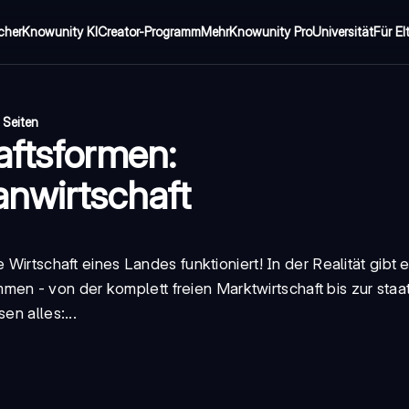
cher
Knowunity KI
Creator-Programm
Mehr
Knowunity Pro
Universität
Für El
 Seiten
aftsformen:
anwirtschaft
 Wirtschaft eines Landes funktioniert! In der Realität gibt 
men - von der komplett freien Marktwirtschaft bis zur staat
en alles:...