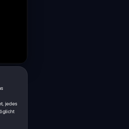
as
t, jedes
glicht