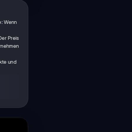
ee: Wenn
er Preis
ternehmen
kte und