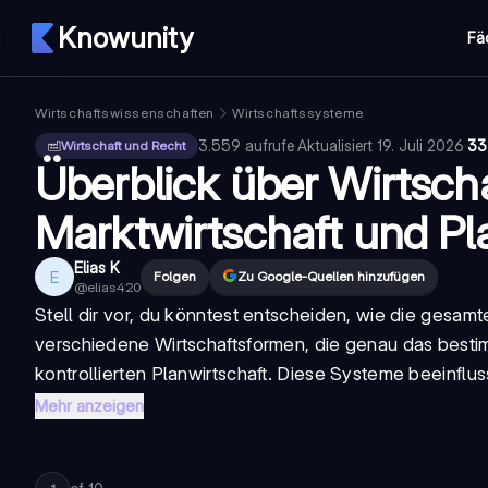
Knowunity
Fä
Wirtschaftswissenschaften
Wirtschaftssysteme
3.559
aufrufe
·
Aktualisiert
19. Juli 2026
·
33
Wirtschaft und Recht
Überblick über Wirtsch
Marktwirtschaft und Pl
Elias K
E
Folgen
Zu Google-Quellen hinzufügen
@
elias420
Stell dir vor, du könntest entscheiden, wie die gesamte
verschiedene
Wirtschaftsformen
, die genau das bestim
kontrollierten Planwirtschaft. Diese Systeme beeinfluss
Mehr anzeigen