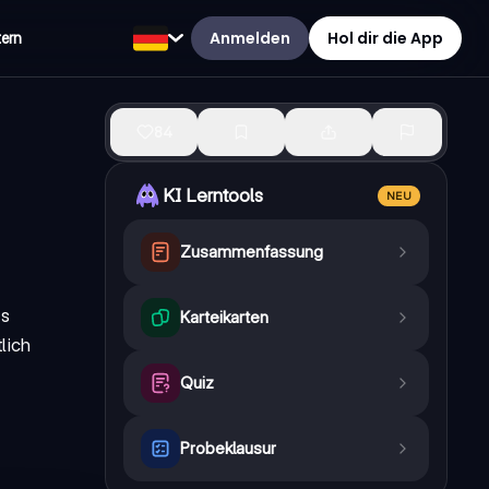
Anmelden
Hol dir die App
tern
84
KI Lerntools
NEU
Zusammenfassung
es
Karteikarten
lich
Quiz
Probeklausur