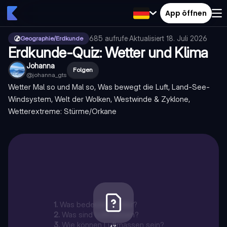
App öffnen
685
aufrufe
·
Aktualisiert
18. Juli 2026
Geographie/Erdkunde
Erdkunde-Quiz: Wetter und Klima
Johanna
Folgen
@
johanna_gts
Wetter Mal so und Mal so, Was bewegt die Luft, Land-See-
Windsystem, Welt der Wolken, Westwinde & Zyklone,
Wetterextreme: Stürme/Orkane
1
.
Was bedeutet Wetter?
2
.
Was sind Luftmassen?
3
.
Wie können Luftmassen sein?