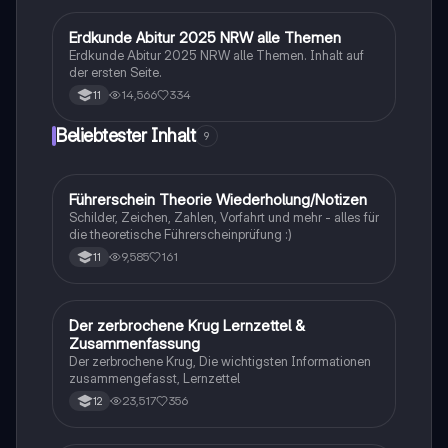
Ideal für Oberstufenschüler, die sich auf Erdkunde-
Klausuren vorbereiten. Note: 13.
Erdkunde Abitur 2025 NRW alle Themen
Geographie/Erdkunde
Erdkunde Abitur 2025 NRW alle Themen. Inhalt auf
der ersten Seite.
14,566
334
11
Beliebtester Inhalt
9
Führerschein Theorie Wiederholung/Notizen
Lerntipps
Schilder, Zeichen, Zahlen, Vorfahrt und mehr - alles für
die theoretische Führerscheinprüfung :)
9,585
161
11
Der zerbrochene Krug Lernzettel &
Deutsch
Zusammenfassung
Der zerbrochene Krug, Die wichtigsten Informationen
zusammengefasst, Lernzettel
23,517
356
12