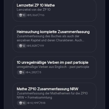
Lernzettel ZP 10 Mathe
Mathe
Lernzettel von der ZP 10
5,366
116
10
Heimsuchung komplette Zusammenfassung
Deutsch
Zusammenfassung des Buches als auch der
einzelnen Kapitel und deren Charakteren. Auch
tabellarisch. Im Unterricht ohne KI erstellt
5,825
119
12
1
10 unregelmäßige Verben im past participle
Englisch
unregelmäßige Verben aus Englisch - past participle
4,282
3
6
Mathe ZP10 Zusammenfassung NRW
Mathe
Zusammenfassung der Mathethemwn für die ZP10
NRW + Formelsammlung
10,199
518
10