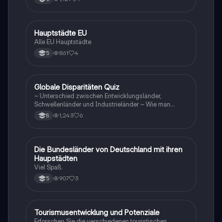
H
Hauptstädte EU
Geographie/Erdkunde
Alle EU Hauptstädte
861
4
5
G
Globale Disparitäten Quiz
Geographie/Erdkunde
~ Unterschied zwischen Entwicklungsländer,
Schwellenländer und Industrieländer ~ Wie man
gegen die Disparitäten kämpfen sollte
1,243
6
8
D
Die Bundesländer von Deutschland mit ihren
Geographie/Erdkunde
Haupstädten
Viel Spaß.
907
3
5
Tourismusentwicklung und Potenziale
Geographie/Erdkunde
Erforschen Sie die verschiedenen touristischen