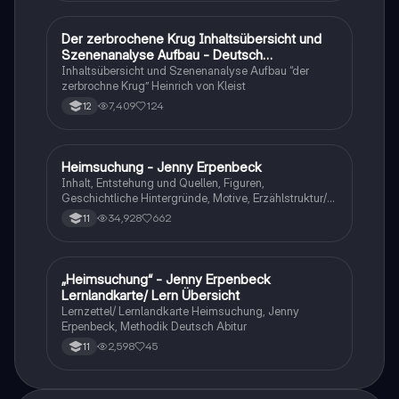
Der zerbrochene Krug Inhaltsübersicht und
Deutsch
Szenenanalyse Aufbau - Deutsch
Q1/Q2/Abitur
Inhaltsübersicht und Szenenanalyse Aufbau “der
zerbrochne Krug” Heinrich von Kleist
7,409
124
12
Heimsuchung - Jenny Erpenbeck
Deutsch
Inhalt, Entstehung und Quellen, Figuren,
Geschichtliche Hintergründe, Motive, Erzählstruktur/-
stil
34,928
662
11
„Heimsuchung“ - Jenny Erpenbeck
Deutsch
Lernlandkarte/ Lern Übersicht
Lernzettel/ Lernlandkarte Heimsuchung, Jenny
Erpenbeck, Methodik Deutsch Abitur
2,598
45
11