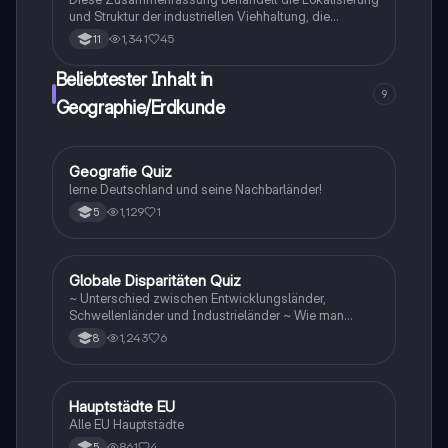
und Struktur der industriellen Viehhaltung, die
Entwicklung und Bedeutung der Landwirtschaft sowie
1,341
45
11
die ökologischen und ökonomischen
Herausforderungen. Sie analysiert den
Beliebtester Inhalt in
Strukturwandel, den Einsatz von Düngemitteln und die
9
Auswirkungen der Automatisierung auf die
Geographie/Erdkunde
Landwirtschaft. Ideal für die Vorbereitung auf
Erdkundeklausuren.
G
Geografie Quiz
Geographie/Erdkunde
lerne Deutschland und seine Nachbarländer!
1,129
1
5
G
Globale Disparitäten Quiz
Geographie/Erdkunde
~ Unterschied zwischen Entwicklungsländer,
Schwellenländer und Industrieländer ~ Wie man
gegen die Disparitäten kämpfen sollte
1,243
6
8
H
Hauptstädte EU
Geographie/Erdkunde
Alle EU Hauptstädte
861
4
5