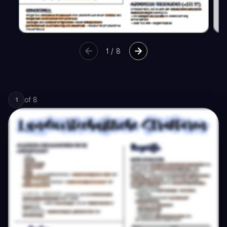
1
/
8
of
8
1