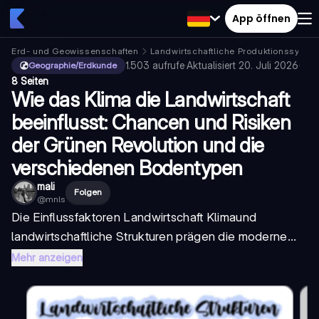
App öffnen
Erd- und Geowissenschaften
Landwirtschaftliche Produktionssyste
1.503
aufrufe
·
Aktualisiert
20. Juli 2026
·
Geographie/Erdkunde
8 Seiten
Wie das Klima die Landwirtschaft
beeinflusst: Chancen und Risiken
der Grünen Revolution und die
verschiedenen Bodentypen
mali
Folgen
@
mnls
Die
Einflussfaktoren Landwirtschaft Klima
und
landwirtschaftliche Strukturen prägen die moderne...
Mehr anzeigen