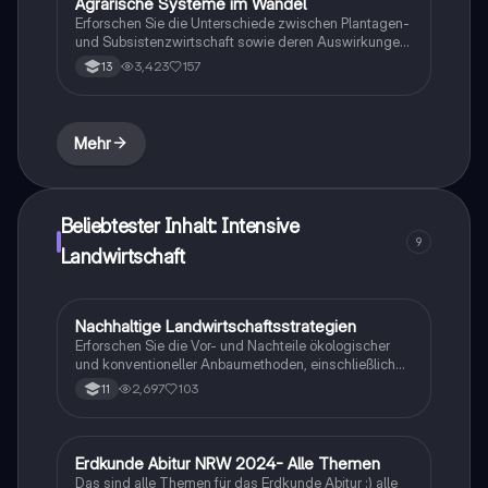
Agrarische Systeme im Wandel
Geographie/Erdkunde
Ideal für das Abitur im Fach Erdkunde.
Erforschen Sie die Unterschiede zwischen Plantagen-
und Subsistenzwirtschaft sowie deren Auswirkungen
auf Entwicklungsländer. Diese Zusammenfassung
3,423
157
13
behandelt zentrale Themen wie den
Produktlebenszyklus, Standortfaktoren und den
Strukturwandel in der Landwirtschaft. Ideal für
Abiturienten, die sich auf das Fach Erdkunde
Mehr
vorbereiten.
Beliebtester Inhalt: Intensive
9
Landwirtschaft
Nachhaltige Landwirtschaftsstrategien
Geographie/Erdkunde
Erforschen Sie die Vor- und Nachteile ökologischer
und konventioneller Anbaumethoden, einschließlich
Plantagenwirtschaft, Kleinbauern und den Einfluss von
2,697
103
11
intensiver und extensiver Landwirtschaft auf Umwelt
und Gesellschaft. Diese Zusammenfassung bietet
einen umfassenden Überblick über landwirtschaftliche
Praktiken, den Nährstoffkreislauf und die
Erdkunde Abitur NRW 2024- Alle Themen
Geographie/Erdkunde
Herausforderungen in tropischen Regionen.
Das sind alle Themen für das Erdkunde Abitur :) alle