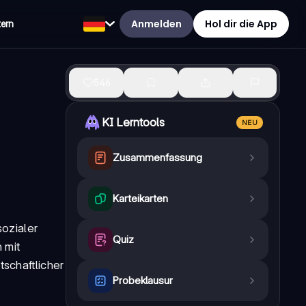
Anmelden
Hol dir die App
tern
546
KI Lerntools
NEU
Zusammenfassung
Karteikarten
sozialer
Quiz
 mit
tschaftlicher
Probeklausur