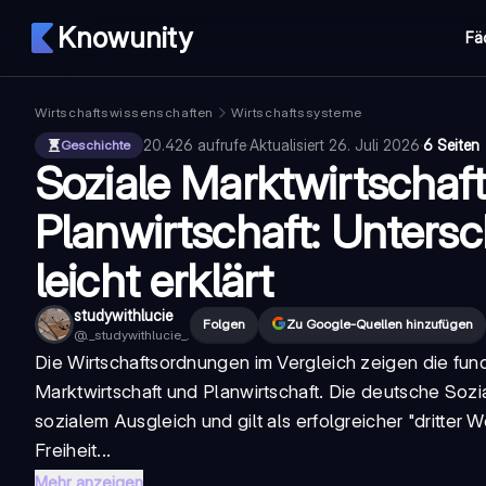
Knowunity
Fä
Wirtschaftswissenschaften
Wirtschaftssysteme
20.426
aufrufe
·
Aktualisiert
26. Juli 2026
·
6 Seiten
Geschichte
Soziale Marktwirtschaf
Planwirtschaft: Untersc
leicht erklärt
studywithlucie
Folgen
Zu Google-Quellen hinzufügen
@
._studywithlucie_.
Die
Wirtschaftsordnungen im Vergleich
zeigen die fun
Marktwirtschaft
und Planwirtschaft. Die deutsche
Sozi
sozialem Ausgleich und gilt als erfolgreicher "dritter
Freiheit...
Mehr anzeigen