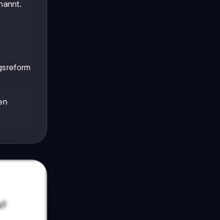
nannt.
ngsreform
en