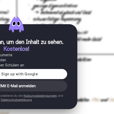
n, um den Inhalt zu sehen
.
Kostenlos!
okumente
oten
onen Schülern an
Mit E-Mail anmelden
zeptierst du die
Nutzungsbedingungen
und
Datenschutzerklärung