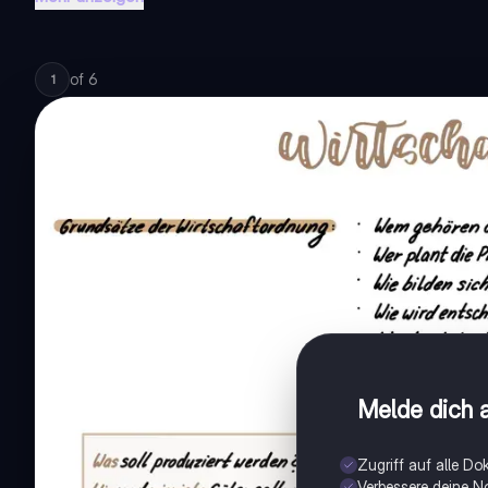
of
6
1
Melde dich a
Zugriff auf alle D
Verbessere deine N