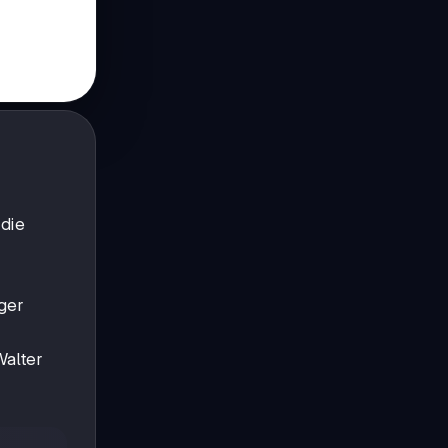
 die
ger
Walter