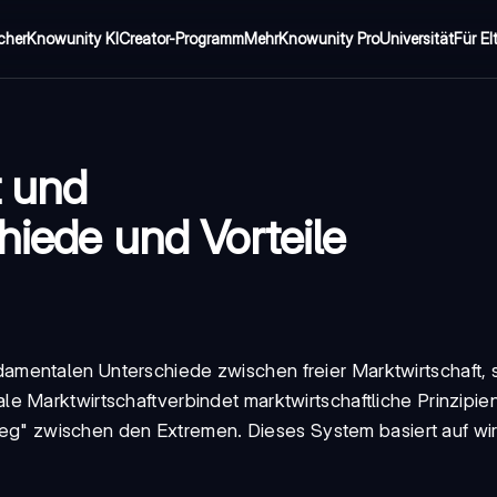
cher
Knowunity KI
Creator-Programm
Mehr
Knowunity Pro
Universität
Für El
t und
hiede und Vorteile
damentalen Unterschiede zwischen freier Marktwirtschaft,
ale Marktwirtschaft
verbindet marktwirtschaftliche Prinzipien
 Weg" zwischen den Extremen. Dieses System basiert auf wir