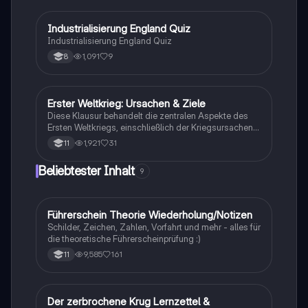
I
Industrialisierung England Quiz
Geschichte
Industrialisierung England Quiz
1,091
9
8
Erster Weltkrieg: Ursachen & Ziele
Geschichte
Diese Klausur behandelt die zentralen Aspekte des
Ersten Weltkriegs, einschließlich der Kriegsursachen,
der Julikrise 1914, des Attentats von Sarajevo, des
1,921
31
11
Blankoschecks und der Kriegsziele des Deutschen
Reiches. Ideal für Schüler, die sich auf Prüfungen
Beliebtester Inhalt
9
vorbereiten und ein vertieftes Verständnis der
deutschen Außenpolitik unter Wilhelm II. sowie der
Rolle des Nationalismus und Militarismus im
Kaiserreich erlangen möchten.
Führerschein Theorie Wiederholung/Notizen
Lerntipps
Schilder, Zeichen, Zahlen, Vorfahrt und mehr - alles für
die theoretische Führerscheinprüfung :)
9,585
161
11
Der zerbrochene Krug Lernzettel &
Deutsch