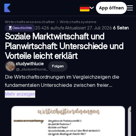
App öffnen
Wirtschaftswissenschaften
Wirtschaftssysteme
20.426
aufrufe
·
Aktualisiert
27. Juli 2026
·
6 Seiten
Geschichte
Soziale Marktwirtschaft und
Planwirtschaft: Unterschiede und
Vorteile leicht erklärt
studywithlucie
Folgen
@
._studywithlucie_.
Die
Wirtschaftsordnungen im Vergleich
zeigen die
fundamentalen Unterschiede zwischen freier...
Mehr anzeigen