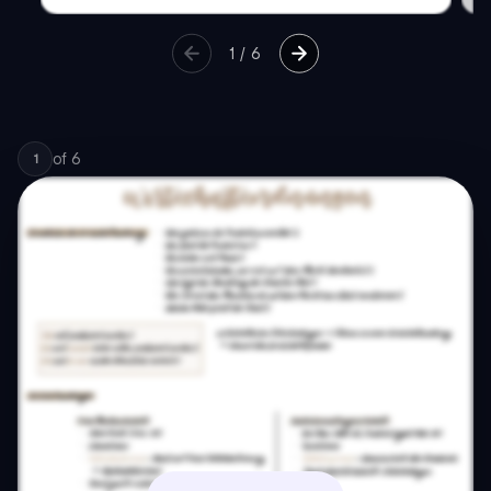
1
/
6
of
6
1