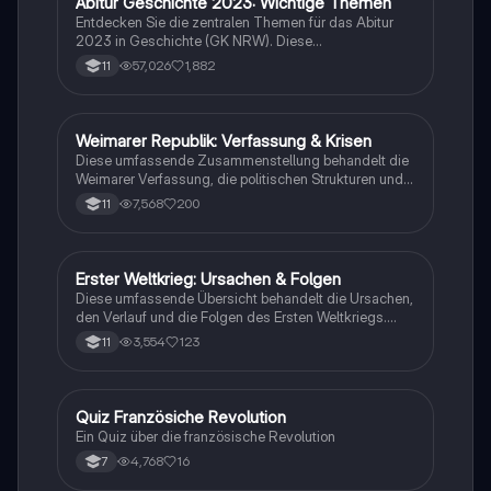
Abitur Geschichte 2023: Wichtige Themen
Geschichte
Entdecken Sie die zentralen Themen für das Abitur
2023 in Geschichte (GK NRW). Diese
Zusammenfassung umfasst die wichtigsten
57,026
1,882
11
Ereignisse, von den Weltkriegen über die Weimarer
Republik bis hin zur Nachkriegszeit und der
deutschen Teilung. Ideal für eine gezielte
Prüfungsvorbereitung. Themen: Nationalsozialismus,
Weimarer Republik: Verfassung & Krisen
Geschichte
Euthanasie, Friedliche Revolution, Potsdamer
Diese umfassende Zusammenstellung behandelt die
Abkommen, und mehr.
Weimarer Verfassung, die politischen Strukturen und
die Krisen der Weimarer Republik von 1919 bis 1933.
7,568
200
11
Wichtige Themen sind die Rolle des
Reichspräsidenten, die Parteienlandschaft, die
wirtschaftlichen Herausforderungen und der Aufstieg
des Nationalsozialismus. Ideal für das Geschichts-
Erster Weltkrieg: Ursachen & Folgen
Geschichte
Abitur in Hessen (Q1 bis Q4).
Diese umfassende Übersicht behandelt die Ursachen,
den Verlauf und die Folgen des Ersten Weltkriegs.
Erfahren Sie mehr über die Julikrise 1914, die
3,554
123
11
Kriegsziele der Großmächte, den Schlieffen-Plan, den
Vertrag von Versailles und die Auswirkungen auf die
Weltpolitik. Ideal für Studierende der Geschichte und
Politikwissenschaft.
Q
Quiz Französiche Revolution
Geschichte
Ein Quiz über die französische Revolution
4,768
16
7