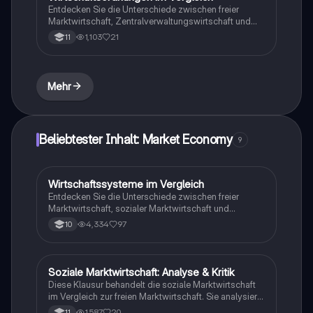
Wirtschaft und Recht.
Entdecken Sie die Unterschiede zwischen freier
Marktwirtschaft, Zentralverwaltungswirtschaft und
sozialer Marktwirtschaft. Diese Zusammenfassung
1,103
21
11
behandelt die Vor- und Nachteile sowie die
Grundprinzipien und Ordnungsmerkmale der
verschiedenen Wirtschaftsordnungen. Ideal für
Studierende, die ein tiefes Verständnis der
Mehr
Marktmechanismen und staatlichen Eingriffe in die
Wirtschaft erlangen möchten.
Beliebtester Inhalt: Market Economy
9
Wirtschaftssysteme im Vergleich
Wirtschaft und Recht
Entdecken Sie die Unterschiede zwischen freier
Marktwirtschaft, sozialer Marktwirtschaft und
Zentralverwaltungswirtschaft. Dieser Lernzettel bietet
4,334
97
10
eine umfassende Analyse der Merkmale, Vor- und
Nachteile jedes Systems sowie deren Auswirkungen
auf soziale Gerechtigkeit und wirtschaftliche
Stabilität. Ideal für Studierende der
Soziale Marktwirtschaft: Analyse & Kritik
Wirtschaft und Recht
Wirtschaftswissenschaften.
Diese Klausur behandelt die soziale Marktwirtschaft
im Vergleich zur freien Marktwirtschaft. Sie analysiert
die Rolle des Staates, die Notwendigkeit von
1,587
20
11