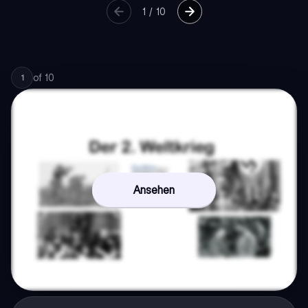
1
/
10
of
10
1
Ansehen