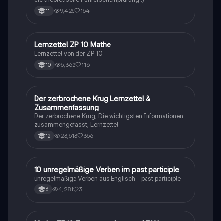
9,425
154
11
Lernzettel ZP 10 Mathe
Mathe
Lernzettel von der ZP 10
5,362
116
10
Der zerbrochene Krug Lernzettel &
Deutsch
Zusammenfassung
Der zerbrochene Krug, Die wichtigsten Informationen
zusammengefasst, Lernzettel
23,513
356
12
1
10 unregelmäßige Verben im past participle
Englisch
unregelmäßige Verben aus Englisch - past participle
4,281
3
6