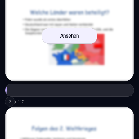
Ansehen
of
10
7