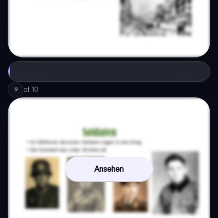
of
10
9
Ansehen