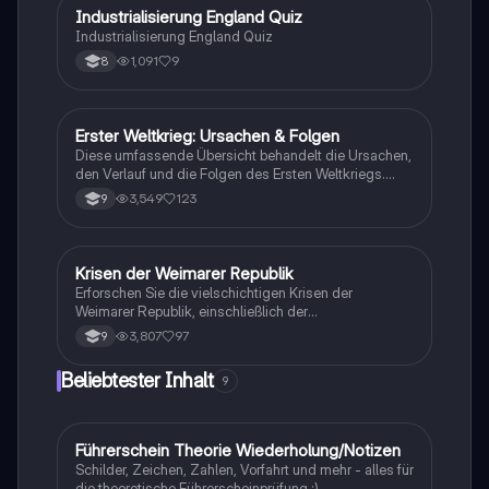
I
Industrialisierung England Quiz
Geschichte
Industrialisierung England Quiz
1,091
9
8
Erster Weltkrieg: Ursachen & Folgen
Geschichte
Diese umfassende Übersicht behandelt die Ursachen,
den Verlauf und die Folgen des Ersten Weltkriegs.
Erfahren Sie mehr über die Julikrise 1914, die
3,549
123
9
Kriegsziele der Großmächte, den Schlieffen-Plan, den
Vertrag von Versailles und die Auswirkungen auf die
Weltpolitik. Ideal für Studierende der Geschichte und
Politikwissenschaft.
Krisen der Weimarer Republik
Geschichte
Erforschen Sie die vielschichtigen Krisen der
Weimarer Republik, einschließlich der
Novemberrevolution, des Versailler Vertrags, der
3,807
97
9
Inflation und der Weltwirtschaftskrise. Diese
Zusammenfassung bietet einen klaren Überblick über
Beliebtester Inhalt
9
die politischen und wirtschaftlichen
Herausforderungen, die zur Instabilität und zum
Scheitern der Weimarer Republik führten. Ideal für
Studierende, die sich mit der Geschichte und den
Führerschein Theorie Wiederholung/Notizen
Lerntipps
Ursachen der Weimarer Republik auseinandersetzen
Schilder, Zeichen, Zahlen, Vorfahrt und mehr - alles für
möchten.
die theoretische Führerscheinprüfung :)