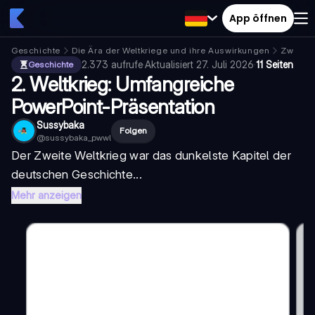
App öffnen
Geschichte
Die Ära der Weltkriege und ihre Auswirkungen
Zweiter
2.373
aufrufe
·
Aktualisiert
27. Juli 2026
·
11 Seiten
Geschichte
2. Weltkrieg: Umfangreiche
PowerPoint-Präsentation
Sussybaka
Folgen
@
sussybaka_pwwl
Der Zweite Weltkrieg war das dunkelste Kapitel der
deutschen Geschichte...
Mehr anzeigen