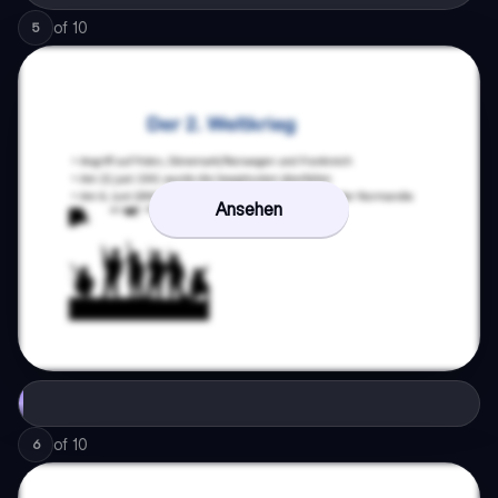
of
10
5
Ansehen
of
10
6