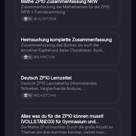
Mathe ZP10 Zusammenfassung NRW
Mathe
Zusammenfassung der Mathethemwn für die ZP10
NRW + Formelsammlung
10,197
518
10
Heimsuchung komplette Zusammenfassung
Deutsch
Zusammenfassung des Buches als auch der
einzelnen Kapitel und deren Charakteren. Auch
tabellarisch. Im Unterricht ohne KI erstellt
5,799
118
12
Deutsch ZP10 Lernzettel
Deutsch
Deutsch ZP10 Lernzettel für Informierendes
Schreiben, Vergleichende Analyse,
Sachtexte/Roman/Gedicht..
5,437
145
10
Alles was du für die ZP10 können musst!
Mathe
(VOLLSTÄNDIG) für Gymnasium und
Realschule
Die Mathe ZP ist machbar. Durch die große Anzahl an
Themen die dran kommen könnten, verliert man