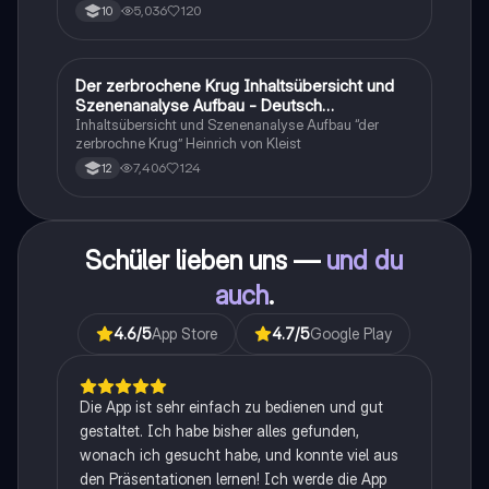
schnell den Überblick. Also habe ich von den kleinsten
5,036
120
10
Themen bis hin zu den größten alles
zusammengefasst <3.
Der zerbrochene Krug Inhaltsübersicht und
Deutsch
Szenenanalyse Aufbau - Deutsch
Q1/Q2/Abitur
Inhaltsübersicht und Szenenanalyse Aufbau “der
zerbrochne Krug” Heinrich von Kleist
7,406
124
12
Schüler lieben uns —
und du
auch
.
4.6
/5
App Store
4.7
/5
Google Play
Die App ist sehr einfach zu bedienen und gut
gestaltet. Ich habe bisher alles gefunden,
wonach ich gesucht habe, und konnte viel aus
den Präsentationen lernen! Ich werde die App