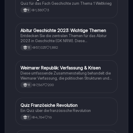
persönlichen Geschichten auseinandersetzen
Quiz für das Fach Geschichte zum Thema 1 Weltkrieg
möchten.
1,380
3
9
Abitur Geschichte 2023: Wichtige Themen
Geschichte
Entdecken Sie die zentralen Themen für das Abitur
2023 in Geschichte (GK NRW). Diese
Zusammenfassung umfasst die wichtigsten
57,025
1,882
11
Ereignisse, von den Weltkriegen über die Weimarer
Republik bis hin zur Nachkriegszeit und der
deutschen Teilung. Ideal für eine gezielte
Prüfungsvorbereitung. Themen: Nationalsozialismus,
Weimarer Republik: Verfassung & Krisen
Geschichte
Euthanasie, Friedliche Revolution, Potsdamer
Diese umfassende Zusammenstellung behandelt die
Abkommen, und mehr.
Weimarer Verfassung, die politischen Strukturen und
die Krisen der Weimarer Republik von 1919 bis 1933.
7,567
200
11
Wichtige Themen sind die Rolle des
Reichspräsidenten, die Parteienlandschaft, die
wirtschaftlichen Herausforderungen und der Aufstieg
des Nationalsozialismus. Ideal für das Geschichts-
Q
Quiz Französiche Revolution
Geschichte
Abitur in Hessen (Q1 bis Q4).
Ein Quiz über die französische Revolution
4,764
16
7