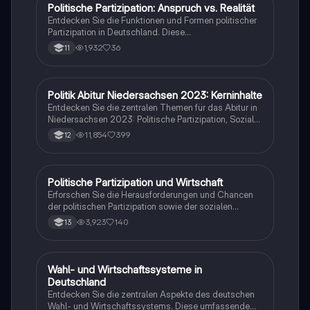
Politische Partizipation: Anspruch vs. Realität
Wirtschaft und Recht
Entdecken Sie die Funktionen und Formen politischer
Partizipation in Deutschland. Diese
Zusammenfassung behandelt Wahlen, Parteien,
1,932
36
11
Verbände, Bürgerinitiativen, soziale Bewegungen
sowie die Rolle der Medien in der Demokratie. Ideal
für das Abitur 2024 in Niedersachsen. Erfahren Sie
mehr über die Herausforderungen und Chancen der
Politik Abitur Niedersachsen 2023: Kerninhalte
Wirtschaft und Recht
politischen Mitbestimmung.
Entdecken Sie die zentralen Themen für das Abitur in
Niedersachsen 2023: Politische Partizipation, Soziale
Marktwirtschaft, internationale Friedenssicherung und
11,854
399
12
weltwirtschaftliche Verflechtungen. Diese
Zusammenfassung bietet einen klaren Überblick über
die wichtigsten Konzepte, darunter die Rolle des
Staates, Wahlverfahren, Theorien internationaler
Politische Partizipation und Wirtschaft
Wirtschaft und Recht
Beziehungen und die Auswirkungen von
Erforschen Sie die Herausforderungen und Chancen
Globalisierung. Ideal für die Prüfungsvorbereitung.
der politischen Partizipation sowie der sozialen
Marktwirtschaft. Diese Zusammenfassung behandelt
3,923
140
13
die Funktionen von Wahlen, die Rolle von Parteien, die
Friedenssicherung auf nationaler und internationaler
Ebene sowie die Risiken und Chancen der globalen
wirtschaftlichen Verflechtungen. Ideal für Abiturienten
Wahl- und Wirtschaftssysteme in
Wirtschaft und Recht
in Niedersachsen 2024.
Deutschland
Entdecken Sie die zentralen Aspekte des deutschen
Wahl- und Wirtschaftssystems. Diese umfassende