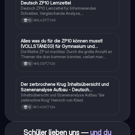
Deutsch ZP10 Lernzettel
Deutsch
Deutsch ZP10 Lernzettel für Informierendes
Schreiben, Vergleichende Analyse,
Sachtexte/Roman/Gedicht..
5,437
145
10
Alles was du für die ZP10 können musst!
Mathe
(VOLLSTÄNDIG) für Gymnasium und
Realschule
Die Mathe ZP ist machbar. Durch die große Anzahl an
Themen die dran kommen könnten, verliert man
schnell den Überblick. Also habe ich von den kleinsten
5,037
120
10
Themen bis hin zu den größten alles
zusammengefasst <3.
Der zerbrochene Krug Inhaltsübersicht und
Deutsch
Szenenanalyse Aufbau - Deutsch
Q1/Q2/Abitur
Inhaltsübersicht und Szenenanalyse Aufbau “der
zerbrochne Krug” Heinrich von Kleist
7,406
124
12
Schüler lieben uns —
und du