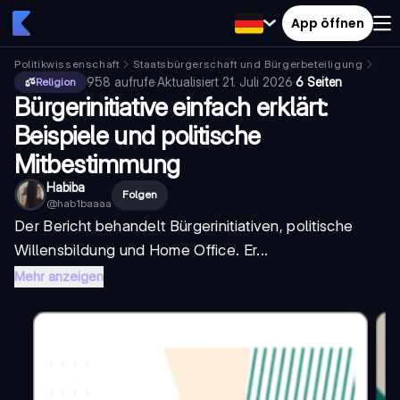
App öffnen
Politikwissenschaft
Staatsbürgerschaft und Bürgerbeteiligung
poli
958
aufrufe
·
Aktualisiert
21. Juli 2026
·
6 Seiten
Religion
Bürgerinitiative einfach erklärt:
Beispiele und politische
Mitbestimmung
Habiba
Folgen
@
hab1baaaa
Der Bericht behandelt Bürgerinitiativen, politische
Willensbildung und Home Office. Er...
Mehr anzeigen