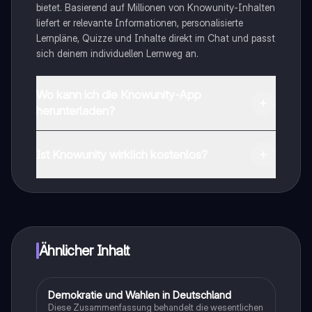
bietet. Basierend auf Millionen von Knowunity-Inhalten
liefert er relevante Informationen, personalisierte
Lernpläne, Quizze und Inhalte direkt im Chat und passt
sich deinem individuellen Lernweg an.
Wo kann ich die Knowunity-App
herunterladen?
Du kannst die App im Google Play Store und im Apple
App Store herunterladen.
Ist Knowunity wirklich kostenlos?
Genau! Genieße kostenlosen Zugang zu Lerninhalten,
vernetze dich mit anderen Schülern und hol dir
sofortige Hilfe – alles direkt auf deinem Handy.
Ähnlicher Inhalt
Demokratie und Wahlen in Deutschland
Wirtschaft und Recht
Diese Zusammenfassung behandelt die wesentlichen