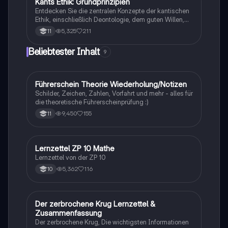
Kants Ethik: Grundprinzipien
Ethik
und bietet wertvolle Einblicke für Ihre
Entdecken Sie die zentralen Konzepte der kantischen
Religionsklausur.
Ethik, einschließlich Deontologie, dem guten Willen,
Pflicht und Neigung sowie dem kategorischen
5,325
211
11
Imperativ. Diese Zusammenfassung bietet eine klare
Übersicht über Kants moralische Philosophie und die
Beliebtester Inhalt
9
Bedeutung der Menschenwürde. Ideal für
Studierende der Philosophie und Ethik.
Führerschein Theorie Wiederholung/Notizen
Lerntipps
Schilder, Zeichen, Zahlen, Vorfahrt und mehr - alles für
die theoretische Führerscheinprüfung :)
9,450
155
11
Lernzettel ZP 10 Mathe
Mathe
Lernzettel von der ZP 10
5,362
116
10
Der zerbrochene Krug Lernzettel &
Deutsch
Zusammenfassung
Der zerbrochene Krug, Die wichtigsten Informationen