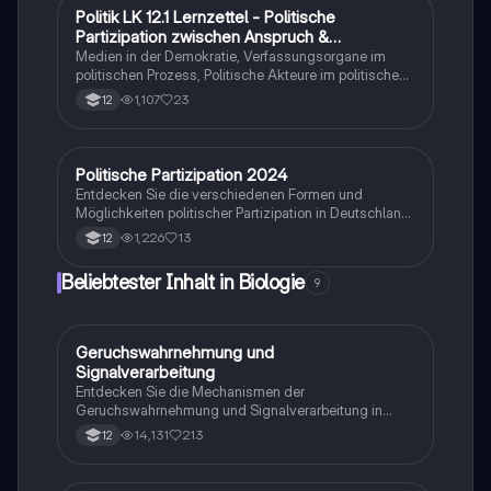
durch Fake News. Ideal für Studierende der
Politik LK 12.1 Lernzettel - Politische
Politik und Sozialkunde
Sozialwissenschaften, die ein tieferes Verständnis für
Partizipation zwischen Anspruch &
politische Prozesse und die Medienlandschaft
Wirklichekeit
Medien in der Demokratie, Verfassungsorgane im
entwickeln möchten.
politischen Prozess, Politische Akteure im politischen
Prozess, Medienmärkte & Medienökonomie,
1,107
23
12
Demokratietheorien
Politische Partizipation 2024
Politische Bildung
Entdecken Sie die verschiedenen Formen und
Möglichkeiten politischer Partizipation in Deutschland.
Diese Zusammenfassung behandelt zentrale Themen
1,226
13
12
wie Bürgerinitiativen, soziale Bewegungen, das
Cleavage-Modell, die Rolle von Interessenverbänden,
Beliebtester Inhalt in Biologie
9
sowie die Funktionen und Herausforderungen von
Parteien. Ideal für das Abitur 2024.
Geruchswahrnehmung und
Biologie
Signalverarbeitung
Entdecken Sie die Mechanismen der
Geruchswahrnehmung und Signalverarbeitung in
Nervenzellen. Diese Übungsaufgaben für das
14,131
213
12
mündliche Abitur in Neurobiologie behandeln
Rezeptorpotentiale, Aktionspotentiale und die
Codierung von Geruchsstoffsignalen. Ideal für