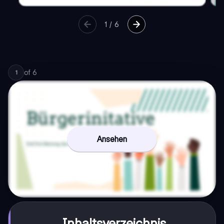
1
/
6
of
6
1
Ansehen
Inhaltsverzeichnis