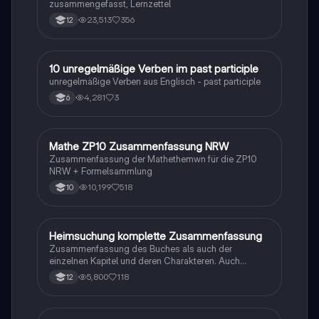
zusammengefasst, Lernzettel
23,513
356
12
1
10 unregelmäßige Verben im past participle
Englisch
unregelmäßige Verben aus Englisch - past participle
4,281
3
6
Mathe ZP10 Zusammenfassung NRW
Mathe
Zusammenfassung der Mathethemwn für die ZP10
NRW + Formelsammlung
10,199
518
10
Heimsuchung komplette Zusammenfassung
Deutsch
Zusammenfassung des Buches als auch der
einzelnen Kapitel und deren Charakteren. Auch
tabellarisch. Im Unterricht ohne KI erstellt
5,800
118
12