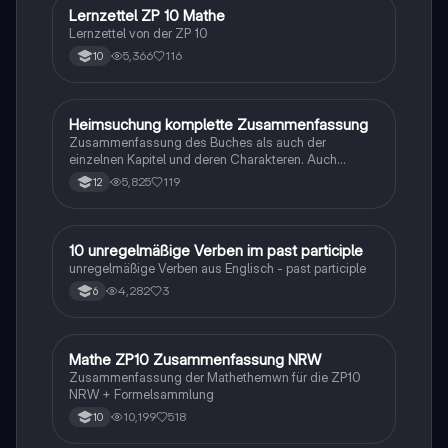
Lernzettel ZP 10 Mathe
Mathe
Lernzettel von der ZP 10
5,366
116
10
Heimsuchung komplette Zusammenfassung
Deutsch
Zusammenfassung des Buches als auch der
einzelnen Kapitel und deren Charakteren. Auch
tabellarisch. Im Unterricht ohne KI erstellt
5,825
119
12
1
10 unregelmäßige Verben im past participle
Englisch
unregelmäßige Verben aus Englisch - past participle
4,282
3
6
Mathe ZP10 Zusammenfassung NRW
Mathe
Zusammenfassung der Mathethemwn für die ZP10
NRW + Formelsammlung
10,199
518
10