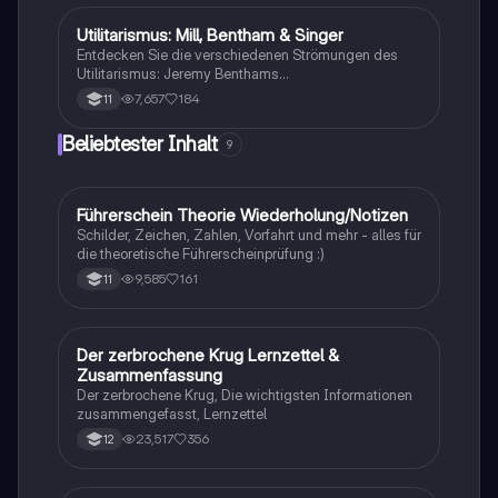
Christoph Böhr und Jürgen Mittelstraß sowie die
Herausforderungen der künstlichen Befruchtung und
Utilitarismus: Mill, Bentham & Singer
Philosophie
Designer-Babys. Ideal für Studierende der Bioethik
Entdecken Sie die verschiedenen Strömungen des
und Medizinethik.
Utilitarismus: Jeremy Benthams
Handlungsutilitarismus, John Stuart Mills qualitative
7,657
184
11
Ansätze und Peter Singers Präferenzutilitarismus.
Diese Zusammenfassung behandelt zentrale
Beliebtester Inhalt
9
Konzepte, Unterschiede und Kritikpunkte, um ein
umfassendes Verständnis der utilitaristischen Ethik
zu fördern.
Führerschein Theorie Wiederholung/Notizen
Lerntipps
Schilder, Zeichen, Zahlen, Vorfahrt und mehr - alles für
die theoretische Führerscheinprüfung :)
9,585
161
11
Der zerbrochene Krug Lernzettel &
Deutsch
Zusammenfassung
Der zerbrochene Krug, Die wichtigsten Informationen
zusammengefasst, Lernzettel
23,517
356
12