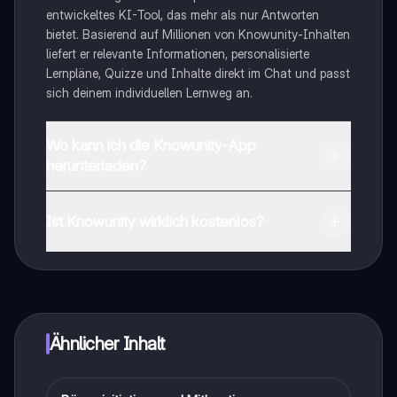
entwickeltes KI-Tool, das mehr als nur Antworten
bietet. Basierend auf Millionen von Knowunity-Inhalten
liefert er relevante Informationen, personalisierte
Lernpläne, Quizze und Inhalte direkt im Chat und passt
sich deinem individuellen Lernweg an.
Wo kann ich die Knowunity-App
herunterladen?
Du kannst die App im Google Play Store und im Apple
App Store herunterladen.
Ist Knowunity wirklich kostenlos?
Genau! Genieße kostenlosen Zugang zu Lerninhalten,
vernetze dich mit anderen Schülern und hol dir
sofortige Hilfe – alles direkt auf deinem Handy.
Ähnlicher Inhalt