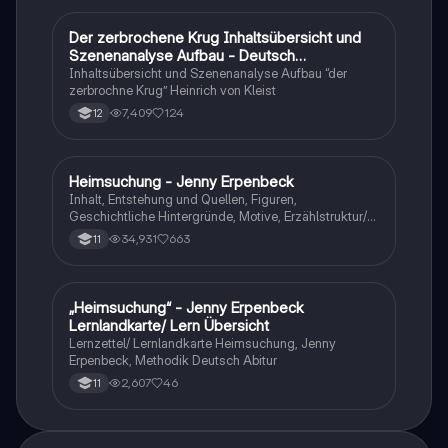
Der zerbrochene Krug Inhaltsübersicht und
Deutsch
Szenenanalyse Aufbau - Deutsch
Q1/Q2/Abitur
Inhaltsübersicht und Szenenanalyse Aufbau “der
zerbrochne Krug” Heinrich von Kleist
7,409
124
12
Heimsuchung - Jenny Erpenbeck
Deutsch
Inhalt, Entstehung und Quellen, Figuren,
Geschichtliche Hintergründe, Motive, Erzählstruktur/-
stil
34,931
663
11
„Heimsuchung“ - Jenny Erpenbeck
Deutsch
Lernlandkarte/ Lern Übersicht
Lernzettel/ Lernlandkarte Heimsuchung, Jenny
Erpenbeck, Methodik Deutsch Abitur
2,607
46
11