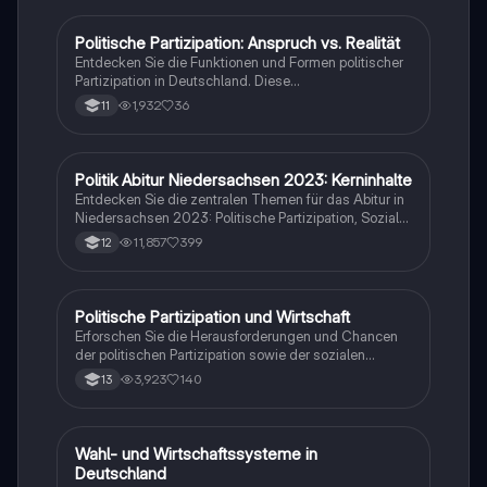
Politische Partizipation: Anspruch vs. Realität
Wirtschaft und Recht
Entdecken Sie die Funktionen und Formen politischer
Partizipation in Deutschland. Diese
Zusammenfassung behandelt Wahlen, Parteien,
1,932
36
11
Verbände, Bürgerinitiativen, soziale Bewegungen
sowie die Rolle der Medien in der Demokratie. Ideal
für das Abitur 2024 in Niedersachsen. Erfahren Sie
mehr über die Herausforderungen und Chancen der
Politik Abitur Niedersachsen 2023: Kerninhalte
Wirtschaft und Recht
politischen Mitbestimmung.
Entdecken Sie die zentralen Themen für das Abitur in
Niedersachsen 2023: Politische Partizipation, Soziale
Marktwirtschaft, internationale Friedenssicherung und
11,857
399
12
weltwirtschaftliche Verflechtungen. Diese
Zusammenfassung bietet einen klaren Überblick über
die wichtigsten Konzepte, darunter die Rolle des
Staates, Wahlverfahren, Theorien internationaler
Politische Partizipation und Wirtschaft
Wirtschaft und Recht
Beziehungen und die Auswirkungen von
Erforschen Sie die Herausforderungen und Chancen
Globalisierung. Ideal für die Prüfungsvorbereitung.
der politischen Partizipation sowie der sozialen
Marktwirtschaft. Diese Zusammenfassung behandelt
3,923
140
13
die Funktionen von Wahlen, die Rolle von Parteien, die
Friedenssicherung auf nationaler und internationaler
Ebene sowie die Risiken und Chancen der globalen
wirtschaftlichen Verflechtungen. Ideal für Abiturienten
Wahl- und Wirtschaftssysteme in
Wirtschaft und Recht
in Niedersachsen 2024.
Deutschland