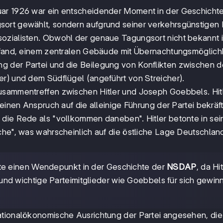
uar 1926 war ein entscheidender Moment in der Geschicht
gsort gewählt, sondern aufgrund seiner verkehrsgünstigen
ozialisten. Obwohl der genaue Tagungsort nicht bekannt is
ttfand, einem zentralen Gebäude mit Übernachtungsmöglich
g der Partei und die Beilegung von Konflikten zwischen 
r) und dem Südflügel (angeführt von Streicher).
usammentreffen zwischen Hitler und Joseph Goebbels. Hitle
einen Anspruch auf die alleinige Führung der Partei bekräft
 die Rede als "vollkommen daneben". Hitler betonte in sei
che", was wahrscheinlich auf die östliche Lage Deutschlan
te einen Wendepunkt in der Geschichte der
NSDAP
, da Hit
te und wichtige Parteimitglieder wie Goebbels für sich gewin
ationalökonomische Ausrichtung der Partei angesehen, die