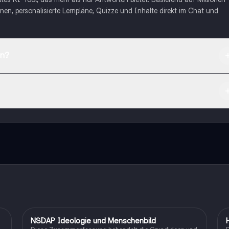
nen, personalisierte Lernpläne, Quizze und Inhalte direkt im Chat und
en?
App Store herunterladen.
rnetze dich mit anderen Schülern und hol dir sofortige Hilfe – alles dir
NSDAP Ideologie und Menschenbild
Geschichte