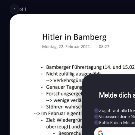
of
1
1
Melde dich a
Zugriff auf alle D
Verbessere deine N
Schließ dich Milli