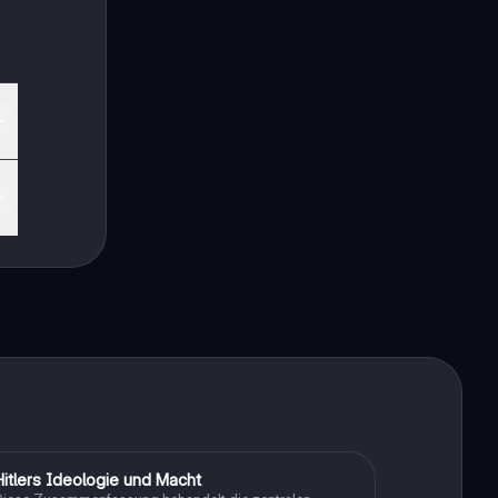
ekt
Hitlers Ideologie und Macht
Geschichte