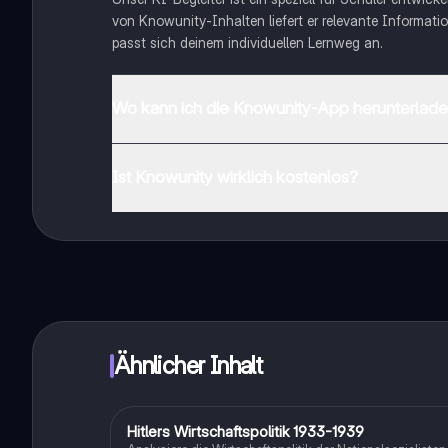
von Knowunity-Inhalten liefert er relevante Informatio
passt sich deinem individuellen Lernweg an.
Wo kann ich die Knowunity-App herunterlad
Du kannst die App im Google Play Store und im Apple 
Ist Knowunity wirklich kostenlos?
Genau! Genieße kostenlosen Zugang zu Lerninhalten, ve
auf deinem Handy.
Ähnlicher Inhalt
Hitlers Wirtschaftspolitik 1933-1939
Geschichte