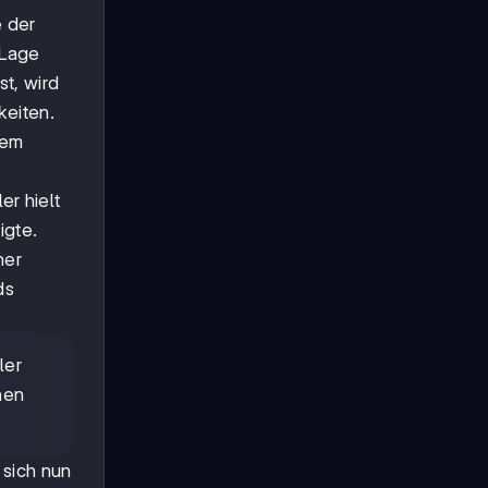
e der
 Lage
t, wird
keiten.
dem
r hielt
igte.
ner
ds
ler
nen
 sich nun