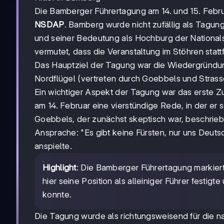
Die Bamberger Führertagung am 14. und 15. Febr
NSDAP
. Bamberg wurde nicht zufällig als Tagun
und seiner Bedeutung als Hochburg der Nationals
vermutet, dass die Veranstaltung im Stöhren sta
Das Hauptziel der Tagung war die Wiedergründun
Nordflügel (vertreten durch Goebbels und Strasse
Ein wichtiger Aspekt der Tagung war das erste Z
am 14. Februar eine vierstündige Rede, in der er s
Goebbels, der zunächst skeptisch war, beschrieb
Ansprache: "Es gibt keine Fürsten, nur uns Deuts
anspielte.
Highlight
: Die Bamberger Führertagung markier
hier seine Position als alleiniger Führer festig
konnte.
Die Tagung wurde als richtungsweisend für die n