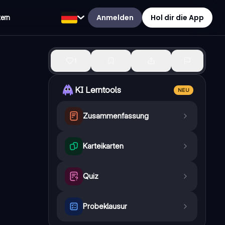
Anmelden
Hol dir die App
tern
1
KI Lerntools
NEU
Zusammenfassung
Karteikarten
Quiz
Probeklausur