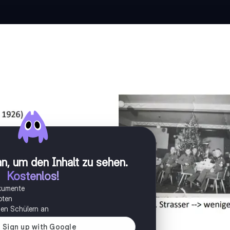
n, um den Inhalt zu sehen
.
Kostenlos!
okumente
oten
onen Schülern an