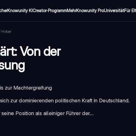
cher
Knowunity KI
Creator-Programm
Mehr
Knowunity Pro
Universität
Für El
 Hitler
ärt: Von der
ösung
is zur Machtergreifung
ch zur dominierenden politischen Kraft in Deutschland.
eine Position als alleiniger Führer der...