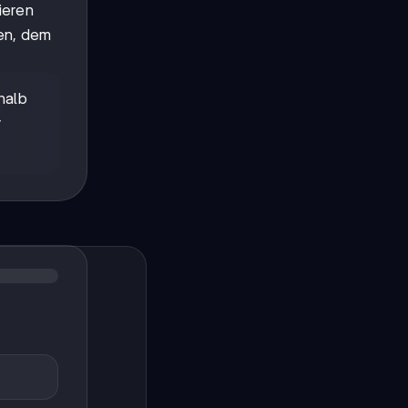
lieren
en, dem
halb
r