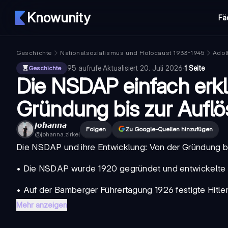
Knowunity
Fä
Geschichte
Nationalsozialismus und Holocaust 1933-1945
Adolf
95
aufrufe
·
Aktualisiert
20. Juli 2026
·
1 Seite
Geschichte
Die NSDAP einfach erkl
Gründung bis zur Aufl
𝙅𝙤𝙝𝙖𝙣𝙣𝙖
Folgen
Zu Google-Quellen hinzufügen
@
johanna.zirkel
Die
NSDAP
und ihre Entwicklung: Von der Gründung b
• Die
NSDAP
wurde 1920 gegründet und entwickelte si
• Auf der Bamberger Führertagung 1926 festigte Hitler s
Mehr anzeigen