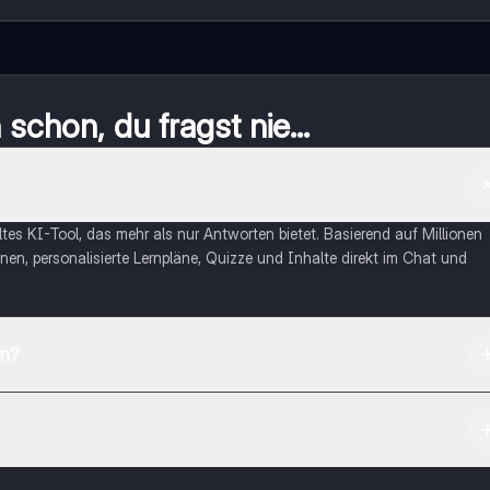
schon, du fragst nie...
eltes KI-Tool, das mehr als nur Antworten bietet. Basierend auf Millionen
nen, personalisierte Lernpläne, Quizze und Inhalte direkt im Chat und
en?
App Store herunterladen.
rnetze dich mit anderen Schülern und hol dir sofortige Hilfe – alles dir