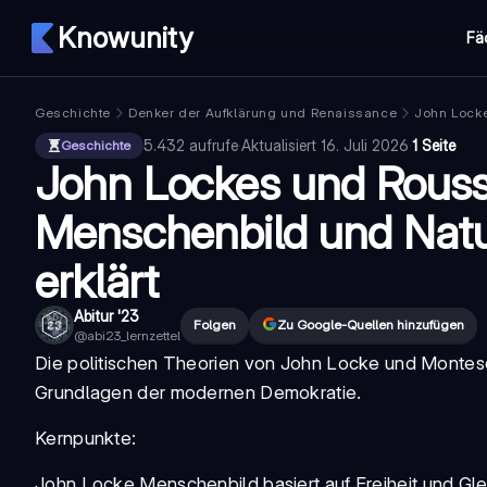
Knowunity
Fä
Geschichte
Denker der Aufklärung und Renaissance
John Locke
5.432
aufrufe
·
Aktualisiert
16. Juli 2026
·
1 Seite
Geschichte
John Lockes und Rous
Menschenbild und Natu
erklärt
Abitur '23
Folgen
Zu Google-Quellen hinzufügen
@
abi23_lernzettel
Die politischen Theorien von John Locke und Montes
Grundlagen der modernen Demokratie.
Kernpunkte:
John Locke Menschenbild
basiert auf Freiheit und Gl