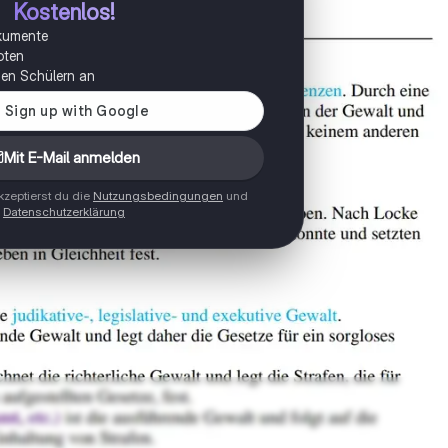
Kostenlos!
okumente
oten
onen Schülern an
Mit E-Mail anmelden
zeptierst du die
Nutzungsbedingungen
und
Datenschutzerklärung