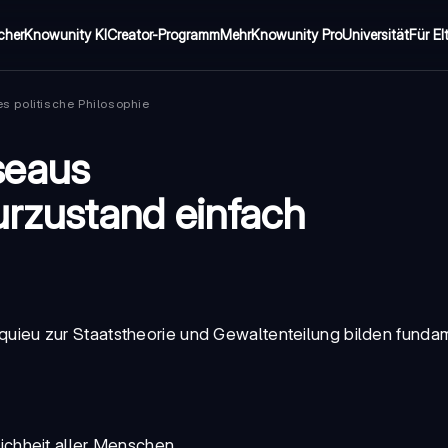
cher
Knowunity KI
Creator-Programm
Mehr
Knowunity Pro
Universität
Für El
s politische Philosophie
seaus
rzustand einfach
quieu zur
Staatstheorie
und Gewaltenteilung bilden funda
eichheit aller Menschen