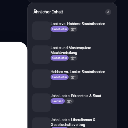
Ähnlicher Inhalt
6
Locke vs. Hobbes: Staatstheorien
Geschichte
9
Locke und Montesquieu:
Machtverteilung
Geschichte
9
Hobbes vs. Locke: Staatstheorien
Geschichte
11
John Locke: Erkenntnis & Staat
Deutsch
9
John Locke: Liberalismus &
Gesellschaftsvertrag