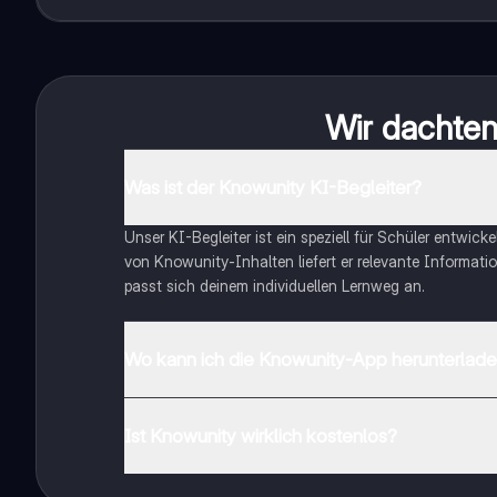
Wir dachten 
Was ist der Knowunity KI-Begleiter?
Unser KI-Begleiter ist ein speziell für Schüler entwick
von Knowunity-Inhalten liefert er relevante Informatio
passt sich deinem individuellen Lernweg an.
Wo kann ich die Knowunity-App herunterlad
Du kannst die App im Google Play Store und im Apple 
Ist Knowunity wirklich kostenlos?
Genau! Genieße kostenlosen Zugang zu Lerninhalten, ve