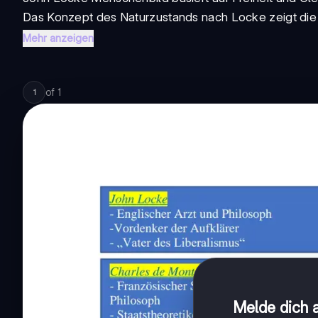
Das Konzept des
Naturzustands nach Locke
zeigt di
Mehr anzeigen
of
1
1
Melde dich a