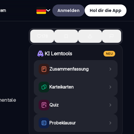
Anmelden
Hol dir die App
tern
178
KI Lerntools
NEU
Zusammenfassung
Karteikarten
mentale
Quiz
Probeklausur